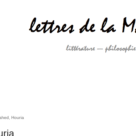
ahed, Houria
ria