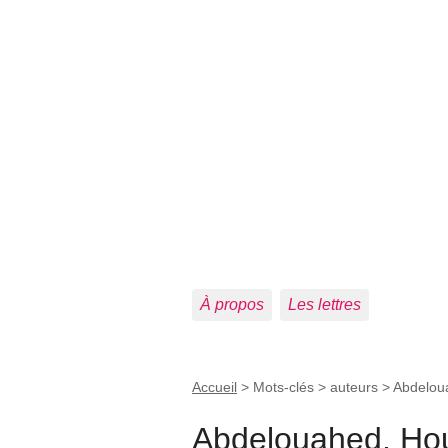
À propos
Les lettres
Accueil
> Mots-clés > auteurs >
Abdelou
Abdelouahed, Hou