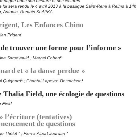
ompagné dans son écriture et ses lectures.
ui sera rendu le 4 avril 2013 à la basilique Saint-Remi à Reims à 14h
en, Antonin, Romain KLAPKA
rigent, Les Enfances Chino
ian Prigent
é de trouver une forme pour l’informe »
ine Samoyault
¹
; Marcel Cohen
²
nard et « la danse perdue »
l Quignard
¹
; Chantal Lapeyre-Desmaison
²
 Thalia Field, une écologie de questions
 Field
» l’écriture (tentatives)
mencement de questions
me Thélot
¹
; Pierre-Albert Jourdan
²