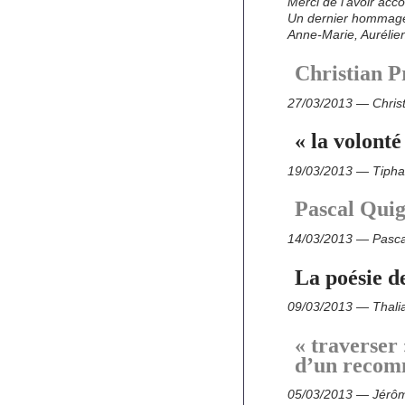
Merci de l’avoir acc
Un dernier hommage l
Anne-Marie, Auréli
Christian P
27/03/2013 — Christ
« la volont
19/03/2013 — Tipha
Pascal Quig
14/03/2013 — Pasca
La poésie de
09/03/2013 — Thalia
« traverser 
d’un recom
05/03/2013 — Jérô