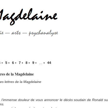
4
5
6
7
8
9
…
44
tres de la Magdelaine
des lettres de la Magdelaine
 l’immense douleur de vous annoncer le décès soudain de Ronald su
ms.