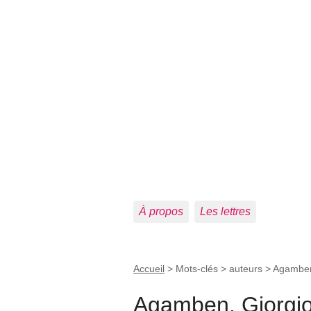
À propos
Les lettres
Accueil
> Mots-clés > auteurs >
Agamben
Agamben, Giorgi