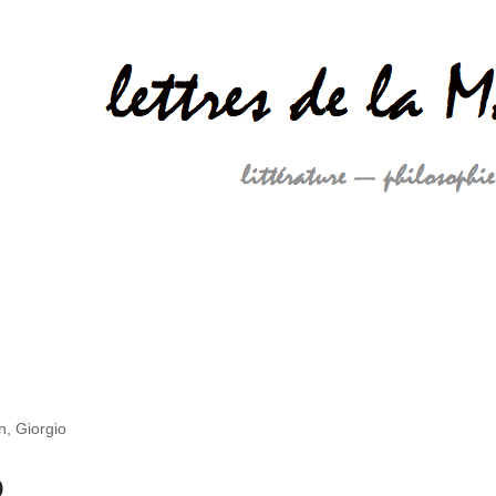
, Giorgio
o