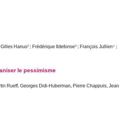
 Gilles Hanus
²
; Frédérique Ildefonse
³
; François Jullien
⁴
;
ganiser le pessimisme
rtin Rueff, Georges Didi-Huberman, Pierre Chappuis, Jean