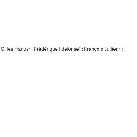
 Gilles Hanus
²
; Frédérique Ildefonse
³
; François Jullien
⁴
;