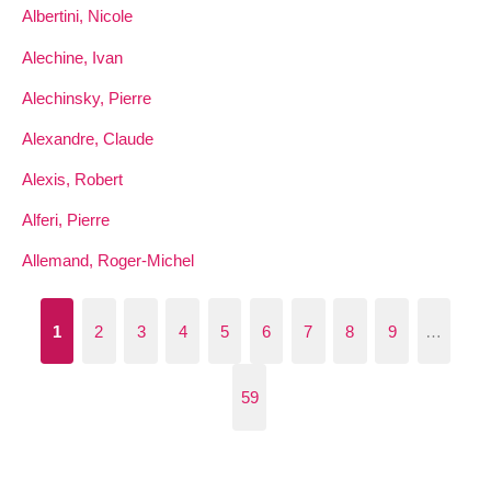
Albertini, Nicole
Alechine, Ivan
Alechinsky, Pierre
Alexandre, Claude
Alexis, Robert
Alferi, Pierre
Allemand, Roger-Michel
1
2
3
4
5
6
7
8
9
…
59