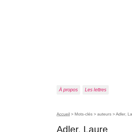
À propos
Les lettres
Accueil
> Mots-clés > auteurs >
Adler, L
Adler, Laure