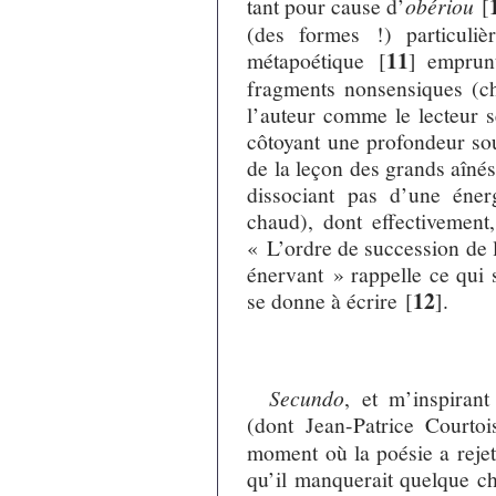
tant pour cause d’
obériou
[
(des formes !) particuli
11
métapoétique
[
]
emprunt
fragments nonsensiques (c
l’auteur comme le lecteur s
côtoyant une profondeur sou
de la leçon des grands aînés,
dissociant pas d’une éner
chaud), dont effectivement
« L’ordre de succession de l
énervant » rappelle ce qui s
12
se donne à écrire
[
]
.
Secundo
, et m’inspiran
(dont Jean-Patrice Courtoi
moment où la poésie a rejet
qu’il manquerait quelque ch