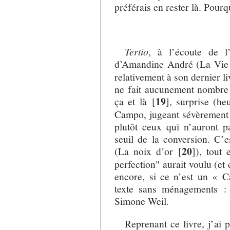
préférais en rester là. Pourq
Tertio
, à l’écoute de l
d’Amandine André (La Vie 
relativement à son dernier l
ne fait aucunement nombre 
19
ça et là
[
]
, surprise (he
Campo, jugeant sévèrement 
plutôt ceux qui n’auront p
seuil de la conversion. C’e
20
(La noix d’or
[
]
), tout 
perfection" aurait voulu (et
encore, si ce n’est un « C
texte sans ménagements :
Simone Weil.
Reprenant ce livre, j’ai 