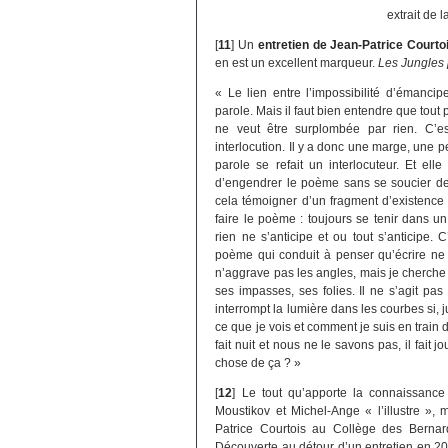
extrait de 
[
11
]
Un
entretien de Jean-Patrice Court
en est un excellent marqueur.
Les Jungles 
« Le lien entre l’impossibilité d’émancip
parole. Mais il faut bien entendre que to
ne veut être surplombée par rien. C’es
interlocution. Il y a donc une marge, une 
parole se refait un interlocuteur. Et ell
d’engendrer le poème sans se soucier de s
cela témoigner d’un fragment d’existence
faire le poème : toujours se tenir dans un
rien ne s’anticipe et ou tout s’anticipe.
poème qui conduit à penser qu’écrire ne 
n’aggrave pas les angles, mais je cherche 
ses impasses, ses folies. Il ne s’agit pa
interrompt la lumière dans les courbes si, j
ce que je vois et comment je suis en train d
fait nuit et nous ne le savons pas, il fait
chose de ça ? »
[
12
]
Le tout qu’apporte la connaissance
Moustikov et Michel-Ange « l’illustre », 
Patrice Courtois au Collège des Bernard
Découverte au détour d’un entretien en 