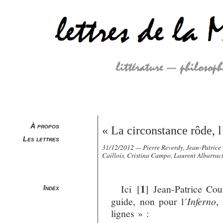
À propos
« La circonstance rôde, l
Les lettres
31/12/2012 — Pierre Reverdy, Jean-Patrice
Caillois, Cristina Campo, Laurent Albarrac
1
Ici
[
]
Jean-Patrice Cour
Index
guide, non pour l
’Inferno
,
lignes » :