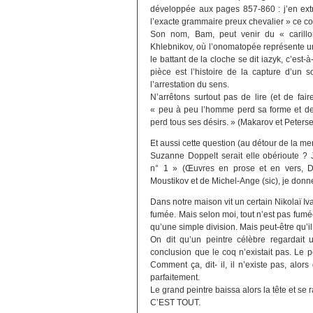
développée aux pages 857-860 : j’en extra
l’exacte grammaire preux chevalier » ce c
Son nom, Bam, peut venir du « carillo
Khlebnikov, où l’onomatopée représente un
le battant de la cloche se dit iazyk, c’est-
pièce est l’histoire de la capture d’un 
l’arrestation du sens.
N’arrêtons surtout pas de lire (et de fair
« peu à peu l’homme perd sa forme et d
perd tous ses désirs. » (Makarov et Peterse
Et aussi cette question (au détour de la m
Suzanne Doppelt serait elle obérioute 
n° 1 » (Œuvres en prose et en vers, Da
Moustikov et de Michel-Ange (sic), je donne
Dans notre maison vit un certain Nikolaï Iva
fumée. Mais selon moi, tout n’est pas fumé
qu’une simple division. Mais peut-être qu’il
On dit qu’un peintre célèbre regardait u
conclusion que le coq n’existait pas. Le pe
Comment ça, dit- il, il n’existe pas, alors qu
parfaitement.
Le grand peintre baissa alors la tête et se 
C’EST TOUT.