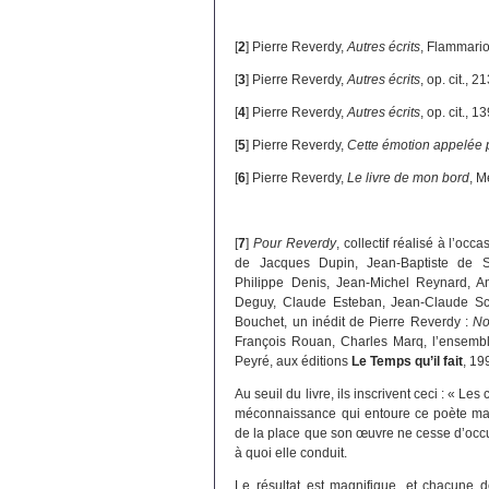
[
2
]
Pierre Reverdy,
Autres écrits
, Flammario
[
3
]
Pierre Reverdy,
Autres écrits
, op. cit., 21
[
4
]
Pierre Reverdy,
Autres écrits
, op. cit., 13
[
5
]
Pierre Reverdy,
Cette émotion appelée 
[
6
]
Pierre Reverdy,
Le livre de mon bord
, M
[
7
]
Pour Reverdy
, collectif réalisé à l’oc
de Jacques Dupin, Jean-Baptiste de Se
Philippe Denis, Jean-Michel Reynard, A
Deguy, Claude Esteban, Jean-Claude Sch
Bouchet, un inédit de Pierre Reverdy :
No
François Rouan, Charles Marq, l’ensembl
Peyré, aux éditions
Le Temps qu’il fait
, 19
Au seuil du livre, ils inscrivent ceci : « Le
méconnaissance qui entoure ce poète majeu
de la place que son œuvre ne cesse d’occu
à quoi elle conduit.
Le résultat est magnifique, et chacune d