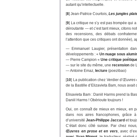
autant qu’intellectuelle.
[
8
]
Jean-Patrice Courtois,
Les jungles plat
[
9
]
La critique ne s’y est pas trompée qui 
déroutante — et c’est tant mieux, citons 
des recensions, des débats confraterne
l’attention que ces critiques ont donnée), 
— Emmanuel Laugier, présentation da
développements : «
Un nuage sous alumi
— Pierre Campion «
Une critique poétiqu
— sur le site du même, une
recension
de L
— Antoine Emaz,
lecture
(poezibao)
[
10
]
La publication chez Verdier d’
Œuvres e
de la Bastille d’Elizavieta Bam, nous avait 
Elisavieta Bam : Daniil Harms prend la Bast
Daniil Harms ! Obérioute toujours !
Oui, on connaît de mieux en mieux, en pa
dans nos aires francophones, grâce à
d’université
Jean-Philippe Jaccard
et touj
C’était donc côté suisse. Par chez nous, 
Œuvres en prose et en vers
, avec d’ex
avec Yvan Mignot
, le traducteur, réalisé