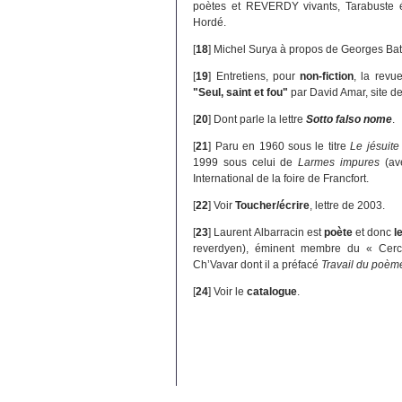
poètes et REVERDY vivants, Tarabuste é
Hordé.
[
18
]
Michel Surya à propos de Georges Bat
[
19
]
Entretiens, pour
non-fiction
, la rev
"Seul, saint et fou"
par David Amar, site de
[
20
]
Dont parle la lettre
Sotto falso nome
.
[
21
]
Paru en 1960 sous le titre
Le jésuite 
1999 sous celui de
Larmes impures
(ave
International de la foire de Francfort.
[
22
]
Voir
Toucher/écrire
, lettre de 2003.
[
23
]
Laurent Albarracin est
poète
et donc
l
reverdyen), éminent membre du « Cerc
Ch’Vavar dont il a préfacé
Travail du poèm
[
24
]
Voir le
catalogue
.