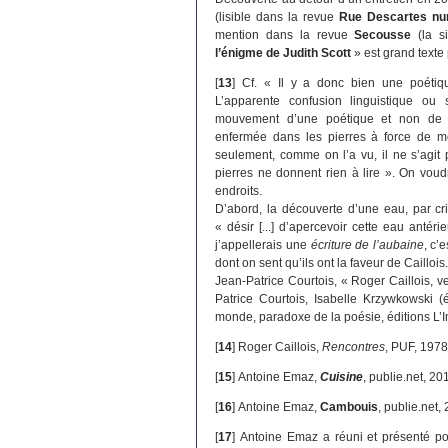
(lisible dans la revue
Rue Descartes nu
mention dans la revue
Secousse
(la si
l’énigme de Judith Scott
» est grand text
[
13
]
Cf. « Il y a donc bien une poétique
L’apparente confusion linguistique ou
mouvement d’une poétique et non de t
enfermée dans les pierres à force de mo
seulement, comme on l’a vu, il ne s’agit 
pierres ne donnent rien à lire ». On voud
endroits.
D’abord, la découverte d’une eau, par cr
« désir [...] d’apercevoir cette eau anté
j’appellerais une
écriture de l’aubaine
, c’
dont on sent qu’ils ont la faveur de Caillois. »
Jean-Patrice Courtois, « Roger Caillois, 
Patrice Courtois, Isabelle Krzywkowski (
monde, paradoxe de la poésie, éditions L’I
[
14
]
Roger Caillois,
Rencontres
, PUF, 1978,
[
15
]
Antoine Emaz,
Cuisine
, publie.net, 20
[
16
]
Antoine Emaz,
Cambouis
, publie.net,
[
17
]
Antoine Emaz a réuni et présenté po