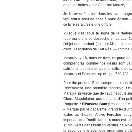
entre les dalles » par Christian Mouze).
Je lis avec émotion dans les avant-pag
tapuscrit a servi de base à notre édition (
ce livre serait resté une ombre.
Puisque c’est sous le signe de la rhétori
(que ma droite se déssèche en ce cas)
L
l’objet non-existant (oui, oui Michaux pas 
c’est l’Association de l’Art Réel — comme t
Makarov :« Là, dans ce livre, ça parle de no
comprendras comme nos désirs sont vain
satisfaire le désir d’un autre et difficile de 
Makarov et Petersen, op.cit., pp. 729-731.
Pour rire profond. Et de comprendre aussitôt
Récemment, une première mondiale,
Le 
Maratka, privilège que de l’avoir écouté s
Chère Magdelaine, que dirais-tu d’un peti
Roquette ?
Elisavieta Bam
y est donné-e.
« Marqué par le dadaïsme, grand lecteur
textes au théâtre, Alexis Forestier pouv
important que Daniil Harms. » nous-est il d
Tu trouveras dans l’édition Verdier, deux v
la seconde dite scénique organisée en 