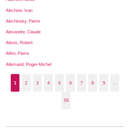
Alechine, Ivan
Alechinsky, Pierre
Alexandre, Claude
Alexis, Robert
Alferi, Pierre
Allemand, Roger-Michel
1
2
3
4
5
6
7
8
9
…
59