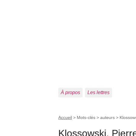
À propos
Les lettres
Accueil
> Mots-clés > auteurs >
Klossows
Klossowski, Pierr