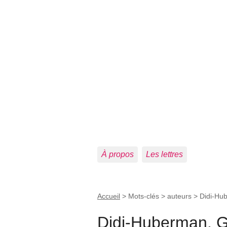
À propos
Les lettres
Accueil
> Mots-clés > auteurs >
Didi-Hu
Didi-Huberman, 