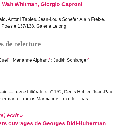
, Walt Whitman, Giorgio Caproni
ld, Antoni Tàpies, Jean-Louis Schefer, Alain Freixe,
 Po&sie 137/138, Galerie Lelong
s de relecture
Suel
¹
; Marianne Alphant
²
; Judith Schlanger
³
ain — revue Littérature n° 152, Denis Hollier, Jean-Paul
immermann, Francis Marmande, Lucette Finas
e) écrit »
rniers ouvrages de Georges Didi-Huberman