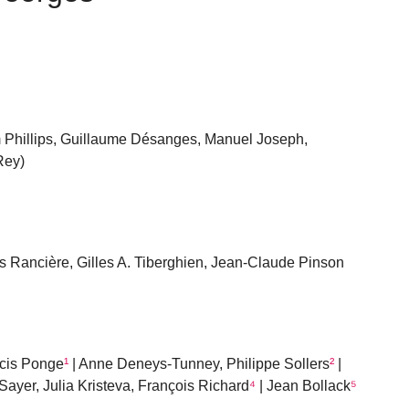
 Phillips, Guillaume Désanges, Manuel Joseph,
Rey)
s Rancière, Gilles A. Tiberghien, Jean-Claude Pinson
ncis Ponge
¹
| Anne Deneys-Tunney, Philippe Sollers
²
|
Sayer, Julia Kristeva, François Richard
⁴
| Jean Bollack
⁵