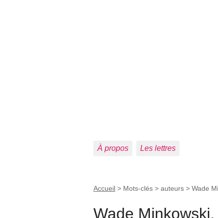
À propos
Les lettres
Accueil
> Mots-clés > auteurs >
Wade Mi
Wade Minkowski,