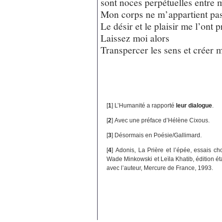
sont noces perpétuelles entre
Mon corps ne m’appartient pas
Le désir et le plaisir me l’ont p
Laissez moi alors
Transpercer les sens et créer 
[
1
]
L’Humanité a rapporté
leur dialogue
.
[
2
]
Avec une préface d’Hélène Cixous.
[
3
]
Désormais en Poésie/Gallimard.
[
4
]
Adonis, La Prière et l’épée, essais c
Wade Minkowski et Leïla Khatib, édition ét
avec l’auteur, Mercure de France, 1993.