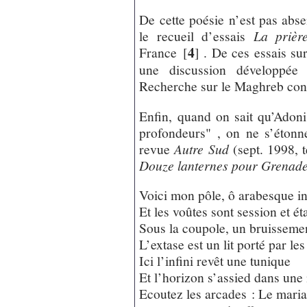
De cette poésie n’est pas abs
le recueil d’essais
La prièr
4
France
[
]
. De ces essais sur
une discussion développée 
Recherche sur le Maghreb con
Enfin, quand on sait qu’Adon
profondeurs" , on ne s’étonn
revue
Autre Sud
(sept. 1998, 
Douze lanternes pour Grenad
Voici mon pôle, ô arabesque ini
Et les voûtes sont session et é
Sous la coupole, un bruissement
L’extase est un lit porté par les
Ici l’infini revêt une tunique
Et l’horizon s’assied dans une
Ecoutez les arcades : Le mariag