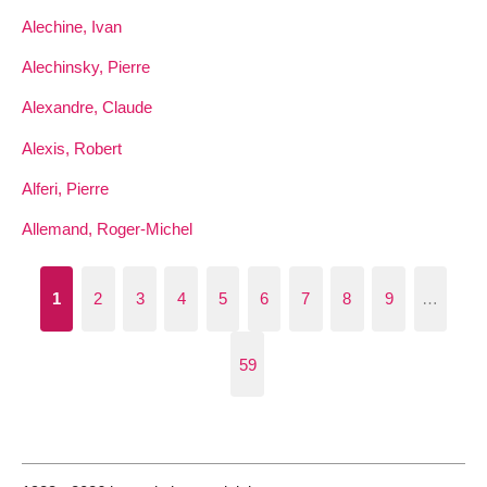
Alechine, Ivan
Alechinsky, Pierre
Alexandre, Claude
Alexis, Robert
Alferi, Pierre
Allemand, Roger-Michel
1
2
3
4
5
6
7
8
9
…
59