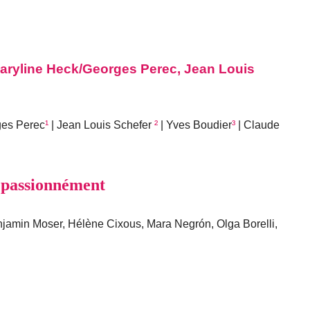
ryline Heck/Georges Perec, Jean Louis
ges Perec
¹
| Jean Louis Schefer
²
| Yves Boudier
³
| Claude
, passionnément
njamin Moser, Hélène Cixous, Mara Negrón, Olga Borelli,