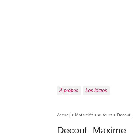
À propos
Les lettres
Accueil
> Mots-clés > auteurs >
Decout,
Decout, Maxime