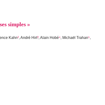
ses simples »
rence Kahn
²
, André Hirt
³
, Alain Hobé
⁴
, Michaël Trahan
⁵
,