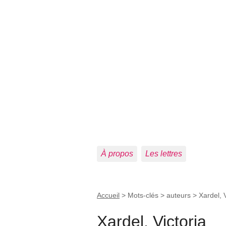
À propos
Les lettres
Accueil
> Mots-clés > auteurs >
Xardel, V
Xardel, Victoria