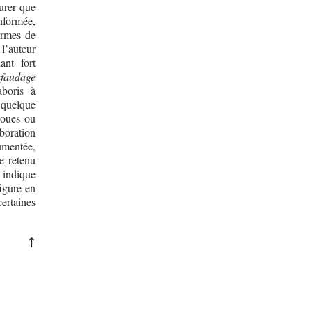
surer que
nformée,
formes de
 l’auteur
ant fort
afaudage
aboris à
 quelque
loues ou
aboration
umentée,
e retenu
e indique
figure en
certaines
↑