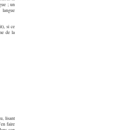
gue ; un
e langue
t), si ce
me de la
u, lisant
’en faire
 dans son