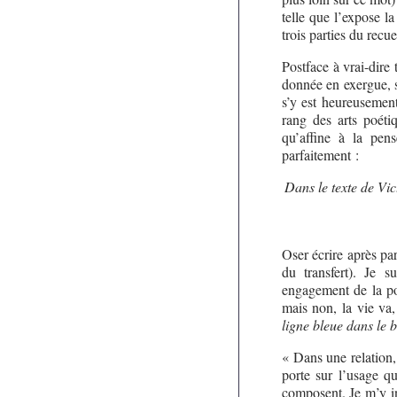
telle que l’expose l
trois parties du recu
Postface à vrai-dire 
donnée en exergue, s
s’y est heureusement
rang des arts poéti
qu’affine à la pen
parfaitement :
Dans le texte de Vic
Oser écrire après par
du transfert). Je s
engagement de la po
mais non, la vie va,
ligne bleue dans le 
« Dans une relation,
porte sur l’usage q
composent. Je m’y in