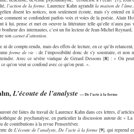
lié,
l’action de la forme
. Laurence Kahn agrandit
la maison de l’âme
.
égélien disent les notices, non seulement écoute, mais s’y entend en
l
se comment se confondent parfois voix et voies de la poésie. Alain Ho
nt à lui, pense et met en oeuvre la littérature telle qu’elle n’aura pas
 le bonheur des internautes, c’est un fin lecteur de Jean-Michel Reynard
vre son
carnet d’attention
.
e ni de compte-rendu, mais des effets de lecture, en ce qu’ils relancent,
comme
forme de vie
: de l’impossibilité donc de s’y soustraire, et non 
8
atteindre. Avec ce sévère viatique de Gérard Dessons
[
]
: « On peut
, ce qu’on veut se confond avec ce qu’on peut. ».
ahn,
L’écoute de l’analyste
— De l’acte à la forme
ront été faites du travail de Laurence Kahn dans ces lettres, d’article
bliothèque de psychanalyse, en particulier la discussion autour de « La
u de contributions à la revue Penser/rêver.
9
cente de
L’écoute de l’analyste, De l’acte à la forme
[
]
, qui reprend e