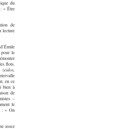
nique du
: « Être
ation de
a lecture
 d’Émile
 pour le
démonter
es flots.
 (
eidos,
tervalle
nt, en ce
i bien à
aison de
mistes –
mment le
e : « On
ne assez