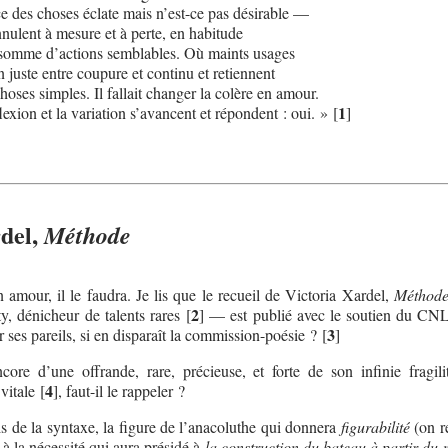
ce des choses éclate mais n’est-ce pas désirable —
nnulent à mesure et à perte, en habitude
somme d’actions semblables. Où maints usages
on juste entre coupure et continu et retiennent
choses simples. Il fallait changer la colère en amour.
1
lexion et la variation s’avancent et répondent : oui. »
[
]
rdel,
Méthode
 amour, il le faudra. Je lis que le recueil de Victoria Xardel,
Méthod
2
ty, dénicheur de talents rares
[
]
— est publié avec le soutien du CN
3
r ses pareils, si en disparaît la commission-poésie ?
[
]
ncore d’une offrande, rare, précieuse, et forte de son infinie fragili
4
vitale
[
]
, faut-il le rappeler ?
is de la syntaxe, la figure de l’anacoluthe qui donnera
figurabilité
(on r
 à la nécessité qui aura présidé à
la construction du bateau à partir du 