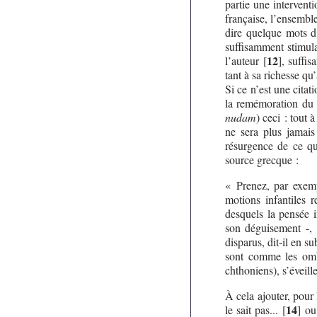
partie une interven
française, l’ensembl
dire quelque mots d
suffisamment stimula
12
l’auteur
[
]
, suffi
tant à sa richesse q
Si ce n’est une citat
la remémoration du 
nudam
) ceci : tout 
ne sera plus jamais
résurgence de ce qu
source grecque :
« Prenez, par exemp
motions infantiles r
desquels la pensée i
son déguisement -, 
disparus, dit-il en su
sont comme les ombr
chthoniens), s’éveill
À cela ajouter, pour
14
le sait pas...
[
]
ou 