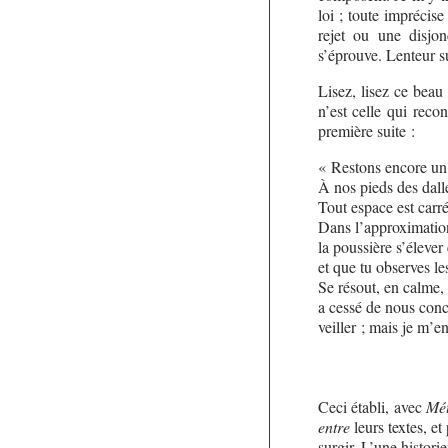
loi ; toute imprécis
rejet ou une disjo
s’éprouve. Lenteur s
Lisez, lisez ce beau r
n’est celle qui recon
première suite :
« Restons encore u
À nos pieds des dall
Tout espace est car
Dans l’approximation
la poussière s’élever
et que tu observes le
Se résout, en calme
a cessé de nous conc
veiller ; mais je m’e
Ceci établi, avec
Mé
entre
leurs textes, et
surgir. L’une histori