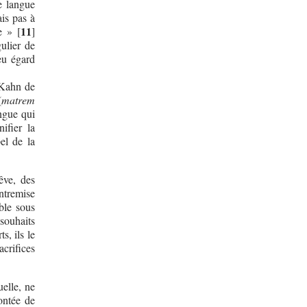
e langue
ais pas à
11
e »
[
]
ulier de
eu égard
 Kahn de
(
matrem
angue qui
ifier la
el de la
êve, des
ntremise
ble sous
souhaits
s, ils le
crifices
uelle, ne
ontée de