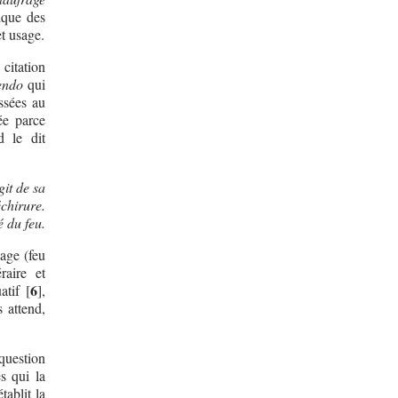
ique des
et usage.
 citation
endo
qui
ssées au
ée parce
d le dit
git de sa
chirure.
 du feu.
tage (feu
raire et
6
atif
[
]
,
s attend,
 question
s qui la
ablit la