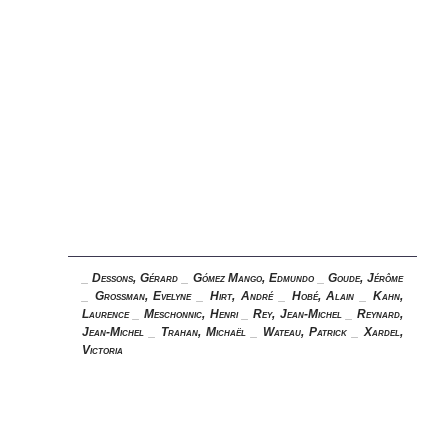
_
Dessons, Gérard
_
Gómez Mango, Edmundo
_
Goude, Jérôme
_
Grossman, Evelyne
_
Hirt, André
_
Hobé, Alain
_
Kahn,
Laurence
_
Meschonnic, Henri
_
Rey, Jean-Michel
_
Reynard,
Jean-Michel
_
Trahan, Michaël
_
Wateau, Patrick
_
Xardel,
Victoria