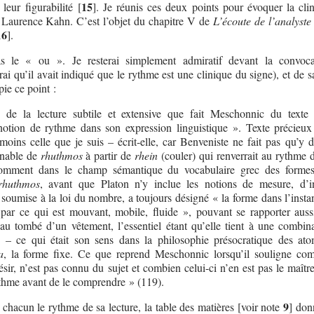
15
leur figurabilité
[
]
. Je réunis ces deux points pour évoquer la cli
Laurence Kahn. C’est l’objet du chapitre V de
L’écoute de l’analyste
16
]
.
pas le « ou ». Je resterai simplement admiratif devant la convoc
ai qu’il avait indiqué que le rythme est une clinique du signe), et de s
ie ce point :
, de la lecture subtile et extensive que fait Meschonnic du texte
otion de rythme dans son expression linguistique ». Texte précieux
oins celle que je suis – écrit-elle, car Benveniste ne fait pas qu’y 
enable de
rhuthmos
à partir de
rhein
(couler) qui renverrait au rythme d
comment dans le champ sémantique du vocabulaire grec des formes
rhuthmos
, avant que Platon n’y inclue les notions de mesure, d’in
 soumise à la loi du nombre, a toujours désigné « la forme dans l’insta
 par ce qui est mouvant, mobile, fluide », pouvant se rapporter auss
 au tombé d’un vêtement, l’essentiel étant qu’elle tient à une combin
es – ce qui était son sens dans la philosophie présocratique des ato
a
, la forme fixe. Ce que reprend Meschonnic lorsqu’il souligne co
ir, n’est pas connu du sujet et combien celui-ci n’en est pas le maîtr
ythme avant de le comprendre » (119).
9
chacun le rythme de sa lecture, la table des matières [voir note
] don