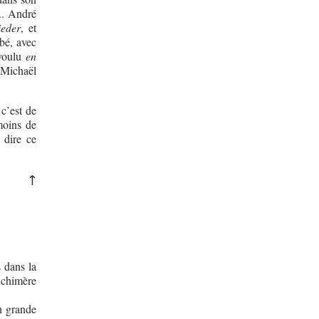
.. André
ieder
, et
bé, avec
 voulu
en
, Michaël
 c’est de
moins de
 dire ce
↑
s dans la
 chimère
n grande