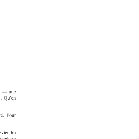
e
— une
L. Qu’en
té. Pour
eviendra
naufrage