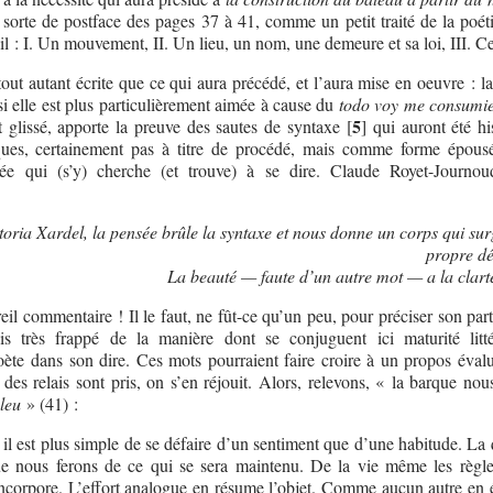
a sorte de postface des pages 37 à 41, comme un petit traité de la poét
eil : I. Un mouvement, II. Un lieu, un nom, une demeure et sa loi, III. C
tout autant écrite que ce qui aura précédé, et l’aura mise en oeuvre : la
i elle est plus particulièrement aimée à cause du
todo voy me consumi
5
 glissé, apporte la preuve des sautes de syntaxe
[
]
qui auront été hi
ques, certainement pas à titre de procédé, mais comme forme épous
sée qui (s’y) cherche (et trouve) à se dire. Claude Royet-Journou
toria Xardel, la pensée brûle la syntaxe et nous donne un corps qui sur
propre dé
La beauté — faute d’un autre mot — a la clarté
eil commentaire ! Il le faut, ne fût-ce qu’un peu, pour préciser son par
uis très frappé de la manière dont se conjuguent ici maturité litté
ète dans son dire. Ces mots pourraient faire croire à un propos évalu
 des relais sont pris, on s’en réjouit. Alors, relevons, « la barque nou
bleu
» (41) :
 il est plus simple de se défaire d’un sentiment que d’une habitude. La
ue nous ferons de ce qui se sera maintenu. De la vie même les règle
corpore. L’effort analogue en résume l’objet. Comme aucun autre en ét