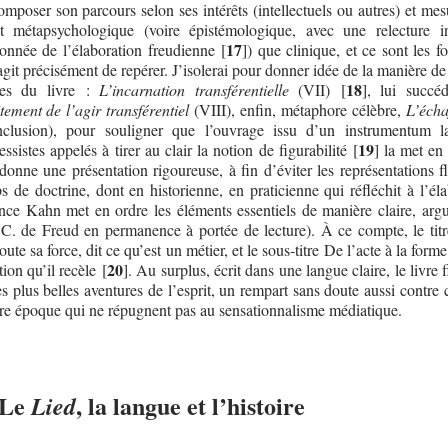
omposer son parcours selon ses intérêts (intellectuels ou autres) et me
t métapsychologique (voire épistémologique, avec une relecture i
17
onnée de l’élaboration freudienne
[
]
) que clinique, et ce sont les 
’agit précisément de repérer. J’isolerai pour donner idée de la manière de
18
tres du livre :
L’incarnation transférentielle
(VII)
[
]
, lui succéd
tement de l’agir transférentiel
(VIII), enfin, métaphore célèbre,
L’éch
clusion), pour souligner que l’ouvrage issu d’un instrumentum l
19
ssistes appelés à tirer au clair la notion de figurabilité
[
]
la met en
donne une présentation rigoureuse, à fin d’éviter les représentations f
ps de doctrine, dont en historienne, en praticienne qui réfléchit à l’él
nce Kahn met en ordre les éléments essentiels de manière claire, arg
C. de Freud en permanence à portée de lecture). À ce compte, le titr
oute sa force, dit ce qu’est un métier, et le sous-titre De l’acte à la form
20
tion qu’il recèle
[
]
. Au surplus, écrit dans une langue claire, le livre 
s plus belles aventures de l’esprit, un rempart sans doute aussi contre 
tre époque qui ne répugnent pas au sensationnalisme médiatique.
 Le
, la langue et l’histoire
Lied