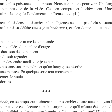
e mais plus puissante que la raison. Nous continuons pour voir. Une lan
nction brusque de la visée. Cela en compromet l’achèvement. Un
uffira. Je longe la Fondamenta dei Remedio ». (41)
ecueil, si dense et si amical : l’intelligence ne suffit pas (cela se saurai
naît ainsi sa défaite (
mais je m’endormis
), et n’en donne que ce poè
n peu » comme tu me le commandes —
es mouillées d’une pluie d’orage.
ré dans son dédoublement.
 du soir regarder
 et redescendre tandis que je te parle
s passants sans répondre, et qu’un langage se résorbe.
, une menace. En quelque sorte tout mouvement
erner. Je voulus
ndormis.
***
thode
, on se proposera maintenant de rassembler quatre auteurs, ayant l
 pour ce que cette lecture aura fait surgir, ou ce qu’il m’aura été donné d
7
enne, helléniste, devenue psychanalyste, "écouteuse à l’écart"
[
]
, redit