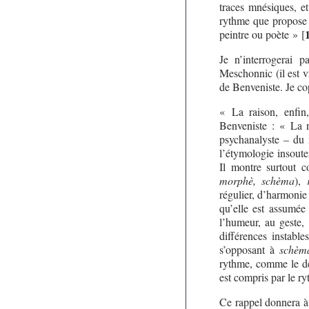
traces mnésiques, et 
rythme que propose 
peintre ou poète »
[
Je n’interrogerai 
Meschonnic (il est vr
de Benveniste. Je cop
« La raison, enfin
Benveniste : « La n
psychanalyste – du m
l’étymologie insout
Il montre surtout 
morphè, schèma
),
régulier, d’harmonie
qu’elle est assumée
l’humeur, au geste,
différences instabl
s’opposant à
schèm
rythme, comme le dés
est compris par le r
Ce rappel donnera à 