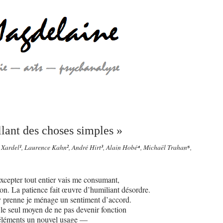
llant des choses simples »
 Xardel
¹
, Laurence Kahn
²
, André Hirt
³
, Alain Hobé
⁴
, Michaël Trahan
⁵
,
excepter tout entier vais me consumant,
on. La patience fait œuvre d’humiliant désordre.
prenne je ménage un sentiment d’accord.
 le seul moyen de ne pas devenir fonction
 éléments un nouvel usage —