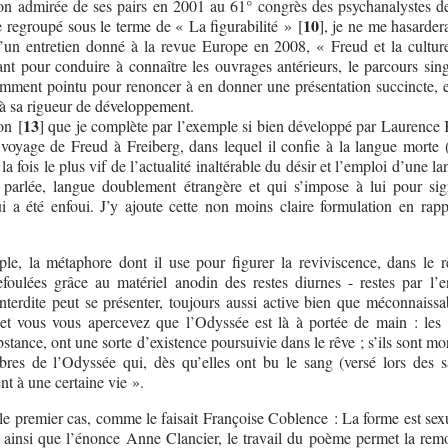
tion admirée de ses pairs en 2001 au 61° congrès des psychanalystes d
10
e regroupé sous le terme de « La figurabilité »
[
]
, je ne me hasarder
’un entretien donné à la revue Europe en 2008, « Freud et la cultur
nt pour conduire à connaître les ouvrages antérieurs, le parcours sing
samment pointu pour renoncer à en donner une présentation succincte, 
u’à sa rigueur de développement.
13
ion
[
]
que je complète par l’exemple si bien développé par Laurence
voyage de Freud à Freiberg, dans lequel il confie à la langue morte 
à la fois le plus vif de l’actualité inaltérable du désir et l’emploi d’une l
 parlée, langue doublement étrangère et qui s’impose à lui pour sign
i a été enfoui. J’y ajoute cette non moins claire formulation en rapp
le, la métaphore dont il use pour figurer la reviviscence, dans le r
efoulées grâce au matériel anodin des restes diurnes - restes par l’e
nterdite peut se présenter, toujours aussi active bien que méconnaissa
et vous vous apercevez que l’Odyssée est là à portée de main : les 
bstance, ont une sorte d’existence poursuivie dans le rêve ; s’ils sont mort
es de l’Odyssée qui, dès qu’elles ont bu le sang (versé lors des sa
ent à une certaine vie ».
 le premier cas, comme le faisait Françoise Coblence : La forme est sex
ainsi que l’énonce Anne Clancier, le travail du poème permet la rem