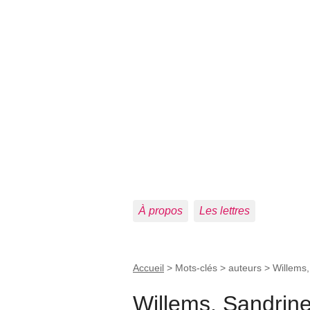
À propos
Les lettres
Accueil
> Mots-clés > auteurs >
Willems,
Willems, Sandrin