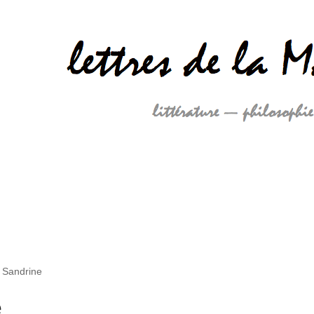
 Sandrine
e