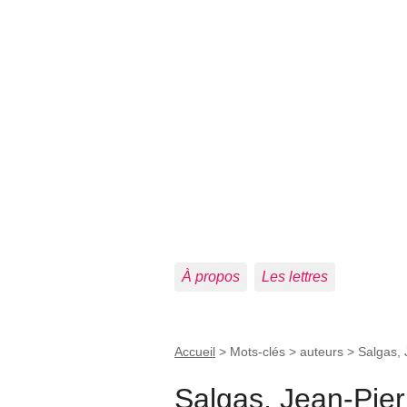
À propos
Les lettres
Accueil
> Mots-clés > auteurs >
Salgas, 
Salgas, Jean-Pier