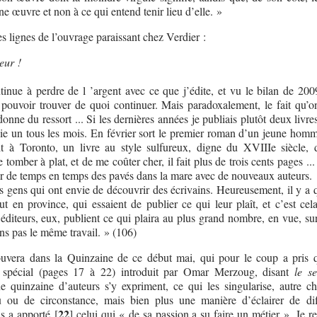
une œuvre et non à ce qui entend tenir lieu d’elle. »
 lignes de l’ouvrage paraissant chez Verdier :
eur !
inue à perdre de l ’argent avec ce que j’édite, et vu le bilan de 200
pouvoir trouver de quoi continuer. Mais paradoxalement, le fait qu’on
ne du ressort ... Si les dernières années je publiais plutôt deux livre
lie un tous les mois. En février sort le premier roman d’un jeune hom
it à Toronto, un livre au style sulfureux, digne du XVIIIe siècle,
 tomber à plat, et de me coûter cher, il fait plus de trois cents pages ..
eter de temps en temps des pavés dans la mare avec de nouveaux auteurs.
s gens qui ont envie de découvrir des écrivains. Heureusement, il y a 
out en province, qui essaient de publier ce qui leur plaît, et c’est cel
s éditeurs, eux, publient ce qui plaira au plus grand nombre, en vue, su
ons pas le même travail. » (106)
uvera dans la Quinzaine de ce début mai, qui pour le coup a pris 
r spécial (pages 17 à 22) introduit par Omar Merzoug, disant
le s
e quinzaine d’auteurs s’y expriment, ce qui les singularise, autre c
ou de circonstance, mais bien plus une manière d’éclairer de dif
22
s a apporté
[
]
celui qui « de sa passion a su faire un métier ». Je re