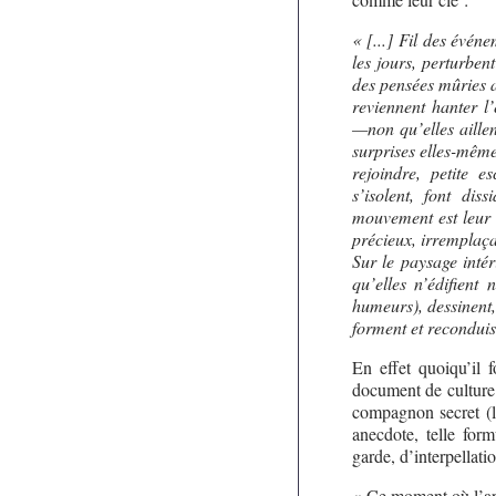
« [...] Fil des évén
les jours, perturben
des pensées mûries a
reviennent hanter l
—non qu’elles aillen
surprises elles-même
rejoindre, petite e
s’isolent, font dis
mouvement est leur n
précieux, irremplaça
Sur le paysage intér
qu’elles n’édifient 
humeurs), dessinent,
forment et reconduis
En effet quoiqu’il f
document de culture 
compagnon secret (le
anecdote, telle for
garde, d’interpellati
« Ce moment où l’art