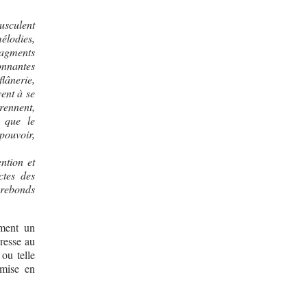
usculent
mélodies,
ragments
onnantes
lânerie,
vent à se
rennent,
e que le
 pouvoir,
ntion et
ctes des
 rebonds
ement un
resse au
e ou telle
 mise en