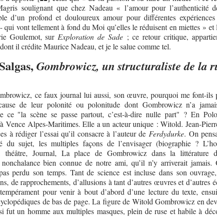
Magris soulignant que chez Nadeau « l’amour pour l’authenticité d
ble d’un profond et douloureux amour pour différentes expériences
 qui vont tellement à fond du Moi qu’elles le réduisent en miettes » et 
arie Goulemot, sur
Exploration de Sade
; ce retour critique, appartie
dont il crédite Maurice Nadeau, et je le salue comme tel.
Salgas,
Gombrowicz, un structuraliste de la r
browicz, ce faux journal lui aussi, son œuvre, pourquoi me font-ils 
cause de leur polonité ou polonitude dont Gombrowicz n’a jamai
 ce "la scène se passe partout, c’est-à-dire nulle part" ? En Pol
 à Vence Alpes-Maritimes. Elle a un acteur unique : Witold. Jean-Pierr
s à rédiger l’essai qu’il consacre à l’auteur de
Ferdydurke
. On pensa
é du sujet, les multiples façons de l’envisager (biographie ? L’
théâtre, Journal, La place de Gombrowicz dans la littérature d
a nonchalance bien connue de notre ami, qu’il n’y arriverait jamais. 
pas perdu son temps. Tant de science est incluse dans son ouvrage,
ons, de rapprochements, d’allusions à tant d’autres œuvres et d’autres é
e tempérament pour venir à bout d’abord d’une lecture du texte, ensui
ncyclopédiques de bas de page. La figure de Witold Gombrowicz en devi
si fut un homme aux multiples masques, plein de ruse et habile à déco