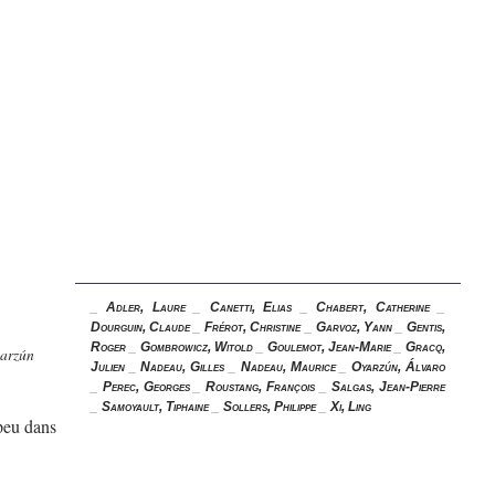
_
Adler, Laure
_
Canetti, Elias
_
Chabert, Catherine
_
Dourguin, Claude
_
Frérot, Christine
_
Garvoz, Yann
_
Gentis,
Roger
_
Gombrowicz, Witold
_
Goulemot, Jean-Marie
_
Gracq,
yarzún
Julien
_
Nadeau, Gilles
_
Nadeau, Maurice
_
Oyarzún, Álvaro
_
Perec, Georges
_
Roustang, François
_
Salgas, Jean-Pierre
_
Samoyault, Tiphaine
_
Sollers, Philippe
_
Xi, Ling
 peu dans