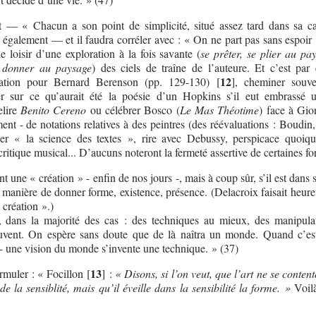
t — « Chacun a son point de simplicité, situé assez tard dans sa ca
le également — et il faudra corréler avec : « On ne part pas sans espoir
le loisir d’une exploration à la fois savante (
se prêter, se plier au pa
 donner au paysage
) des ciels de traîne de l’auteure. Et c’est par
12
ration pour Bernard Berenson (pp. 129-130)
[
]
, cheminer souv
er sur ce qu’aurait été la poésie d’un Hopkins s’il eut embrassé 
elire
Benito Cereno
ou célébrer Bosco (
Le Mas Théotime
) face à Gio
ment - de notations relatives à des peintres (des réévaluations : Boudin
er « la science des textes », rire avec Debussy, perspicace quoiq
ritique musical... D’aucuns noteront la fermeté assertive de certaines fo
nt une « création » - enfin de nos jours -, mais à coup sûr, s’il est dans s
 manière de donner forme, existence, présence. (Delacroix faisait heur
 création ».)
, dans la majorité des cas : des techniques au mieux, des manipula
uvent. On espère sans doute que de là naîtra un monde. Quand c’es
e - une vision du monde s’invente une technique. » (37)
13
rmuler : « Focillon
[
]
:
« Disons, si l’on veut, que l’art ne se conten
de la sensiblité, mais qu’il éveille dans la sensibilité la forme. »
Voil