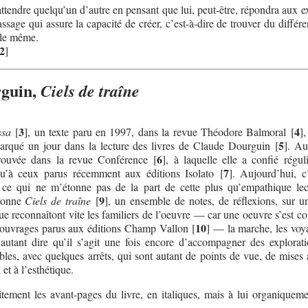
 attendre quelqu’un d’autre en pensant que lui, peut-être, répondra aux 
assage qui assure la capacité de créer, c’est-à-dire de trouver du différe
 le même.
2
]
guin,
Ciels de traîne
3
4
ssa
[
]
, un texte paru en 1997, dans la revue Théodore Balmoral
[
]
,
5
barqué un jour dans la lecture des livres de Claude Dourguin
[
]
. Au
6
trouvée dans la revue Conférence
[
]
, à laquelle elle a confié régul
7
squ’à ceux parus récemment aux éditions Isolato
[
]
. Aujourd’hui, c
, ce qui ne m’étonne pas de la part de cette plus qu’empathique lec
9
 donne
Ciels de traîne
[
]
, un ensemble de notes, de réflexions, sur un
 reconnaîtont vite les familiers de l’oeuvre — car une oeuvre s’est con
10
ouvrages parus aux éditions Champ Vallon
[
]
— la marche, les voya
, autant dire qu’il s’agit une fois encore d’accompagner des explorati
ibles, avec quelques arrêts, qui sont autant de points de vue, de mises
 et à l’esthétique.
tement les avant-pages du livre, en italiques, mais à lui organiquemen