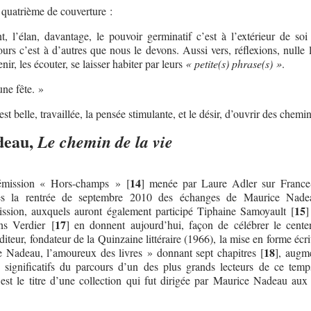
quatrième de couverture :
 l’élan, davantage, le pouvoir germinatif c’est à l’extérieur de soi 
ours c’est à d’autres que nous le devons. Aussi vers, réflexions, nulle 
enir, les écouter, se laisser habiter par leurs
« petite(s) phrase(s) »
.
une fête. »
 est belle, travaillée, la pensée stimulante, et le désir, d’ouvrir des chemin
deau,
Le chemin de la vie
14
’émission « Hors-champs »
[
]
menée par Laure Adler sur France-
dès la rentrée de septembre 2010 des échanges de Maurice Nade
15
mission, auxquels auront également participé Tiphaine Samoyault
[
]
17
ns Verdier
[
]
en donnent aujourd’hui, façon de célébrer le cente
 éditeur, fondateur de la Quinzaine littéraire (1966), la mise en forme écri
18
 Nadeau, l’amoureux des livres » donnant sept chapitres
[
]
, augm
significatifs du parcours d’un des plus grands lecteurs de ce tem
est le titre d’une collection qui fut dirigée par Maurice Nadeau aux 