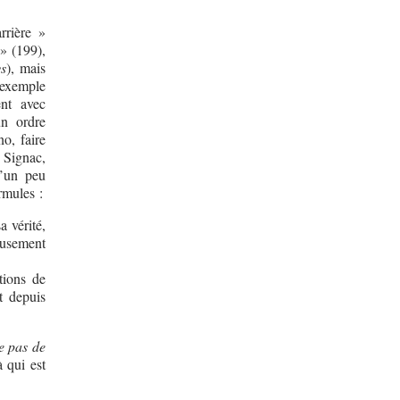
rrière »
 » (199),
ys
), mais
 exemple
ent avec
un ordre
no, faire
, Signac,
u’un peu
rmules :
a vérité,
eusement
tions de
t depuis
te pas de
à qui est