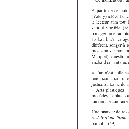
A partir de ce poin
(Valéry) relève-t-el
le lecteur aura tout 
surtout sensible (
se
partager une admi
Larbaud, s’interrog
différent, songer à r
provision - centrale
Marquet), questionn
vachard en tant que c
« L’art n’est nulleme
une incarnation, une
justice au terme de «
« Arts plastiques »
procédés le plus so
toujours le contrair
Une manière de refo
revêtir d’une forme 
parfait » (49)