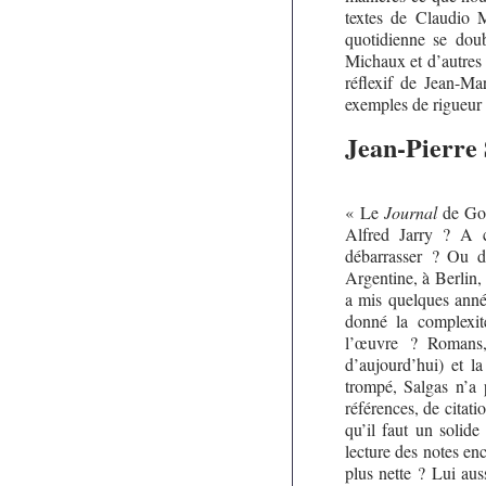
textes de Claudio 
quotidienne se dou
Michaux et d’autres -
réflexif de Jean-M
exemples de rigueur 
Jean-Pierre 
« Le
Journal
de Gom
Alfred Jarry ? A 
débarrasser ? Ou de
Argentine, à Berlin,
a mis quelques année
donné la complexit
l’œuvre ? Romans, 
d’aujourd’hui) et l
trompé, Salgas n’a 
références, de citati
qu’il faut un solid
lecture des notes e
plus nette ? Lui aus