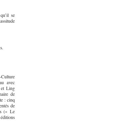
qu’il se
lassitude
s.
Culture
au avec
et Ling
naire de
te : cinq
entés de
ps (« Le
éditions