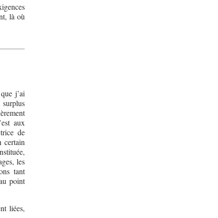
exigences
nt, là où
 que j’ai
 surplus
ièrement
’est aux
trice de
 certain
stituée,
ges, les
ons tant
 au point
t liées,