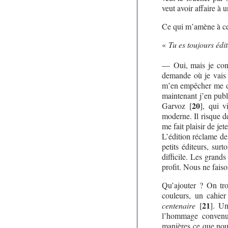
veut avoir affaire à 
Ce qui m’amène à ces
«
Tu es toujours édit
— Oui, mais je cont
demande où je vais 
m’en empêcher me don
maintenant j’en pub
20
Garvoz
[
]
, qui v
moderne. Il risque de
me fait plaisir de j
L’édition réclame de
petits éditeurs, surt
difficile. Les grand
profit. Nous ne fais
Qu’ajouter ? On tro
couleurs, un cahie
21
centenaire
[
]
. Un
l’hommage convenu 
manières ce que nou