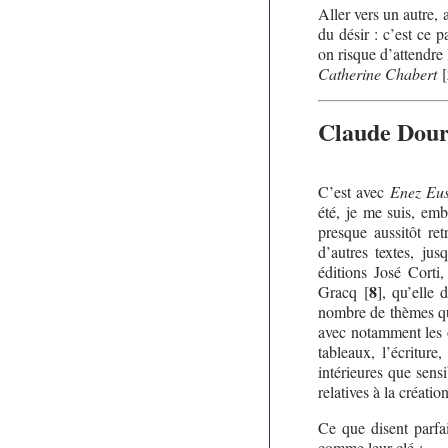
Aller vers un autre,
du désir : c’est ce p
on risque d’attendre
Catherine Chabert
[
Claude Dour
C’est avec
Enez Eu
été, je me suis, em
presque aussitôt re
d’autres textes, ju
éditions José Corti
8
Gracq
[
]
, qu’elle
nombre de thèmes que
avec notamment les 
tableaux, l’écriture
intérieures que sens
relatives à la création
Ce que disent parfai
comme leur clé :