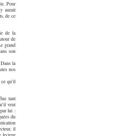
ie. Pour
 y aurait
ts, de ce
ie de la
autour de
Le grand
dans son
. Dans la
utes nos
ce qu’il
flue tant
u’il veut
par lui :
squées du
unication
teur, il
 lecteur