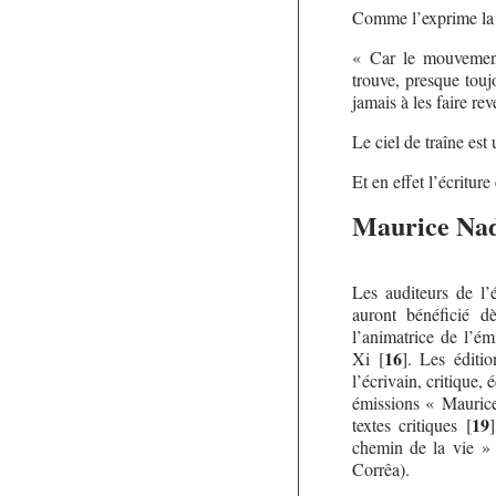
Comme l’exprime la 
« Car le mouvement,
trouve, presque touj
jamais à les faire rev
Le ciel de traîne est 
Et en effet l’écriture
Maurice Na
Les auditeurs de l
auront bénéficié 
l’animatrice de l’é
16
Xi
[
]
. Les éditio
l’écrivain, critique,
émissions « Maurice
19
textes critiques
[
]
chemin de la vie » 
Corrêa).