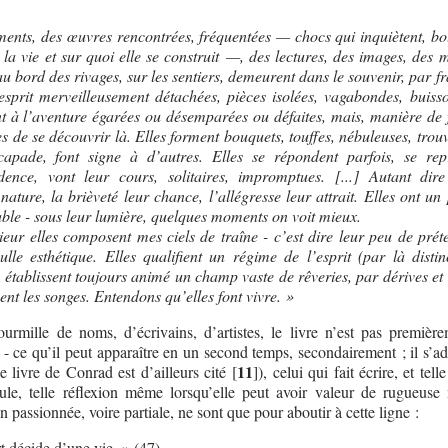
ements, des œuvres rencontrées, fréquentées — chocs qui inquiètent, bo
t la vie et sur quoi elle se construit —, des lectures, des images, des 
u bord des rivages, sur les sentiers, demeurent dans le souvenir, par f
’esprit merveilleusement détachées, pièces isolées, vagabondes, buiss
t à l’aventure égarées ou désemparées ou défaites, mais, manière de f
s de se découvrir là. Elles forment bouquets, touffes, nébuleuses, trou
scapade, font signe à d’autres. Elles se répondent parfois, se rep
sidence, vont leur cours, solitaires, impromptues. [...] Autant dir
ature, la brièveté leur chance, l’allégresse leur attrait. Elles ont un
ble - sous leur lumière, quelques moments on voit mieux.
ieur elles composent mes ciels de traîne - c’est dire leur peu de préte
nulle esthétique. Elles qualifient un régime de l’esprit (par là distin
 établissent toujours animé un champ vaste de rêveries, par dérives et
ent les songes. Entendons qu’elles font vivre. »
ourmille de noms, d’écrivains, d’artistes, le livre n’est pas premièr
- ce qu’il peut apparaître en un second temps, secondairement ; il s’ad
11
 livre de Conrad est d’ailleurs cité
[
]
), celui qui fait écrire, et tell
mule, telle réflexion même lorsqu’elle peut avoir valeur de rugueuse
on passionnée, voire partiale, ne sont que pour aboutir à cette ligne :
 décide d’une vie. » (47)