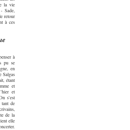
e la vie
 - Sade,
le retour
nt à ces
ue
penser à
s pu se
ogne, en
e Salgas
it, étant
homme et
’hier et
On s’est
 tant de
crivains,
te de la
ent elle
ncerter.