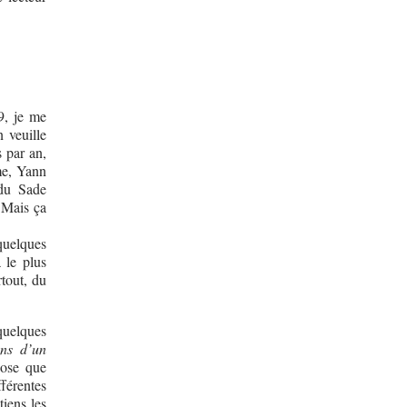
9, je me
 veuille
s par an,
me, Yann
 du Sade
. Mais ça
quelques
a le plus
rtout, du
quelques
ens d’un
hose que
férentes
tiens les