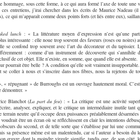
e hommage, sous cette forme, à ce qui aura formé l’axe de toute une v
e ces entretiens, j’irai chercher dans les écrits de Maurice Nadeau (il
), ce qui m’apparaît comme deux points forts (et liés entre eux), saillan
ked lunch
: « La littérature moyen d’expression n’est qu’une part
a plus intéressante : elle noue trop souvent des faveurs (roses ou noires) 
lle se confond trop souvent avec l’art du décorateur et du tapissier. 
différemment : comme d’un instrument de découverte qui s’annihile 
clusif de cet objet. Elle n’existe, en somme, que quand elle est absente.
ur pourrait être belle ? A condition qu’elle soit vraiment insupportable
 se coller à nous et s’inscrire dans nos fibres, nous la rejetons de to
», « répugnant » de Burroughs est un ouvrage hautement moral. C’est 
de démontrer. »
ice Blanchot (
La part du feu
) : « La critique est une activité super
crire, analyser, expliquer, et le critique un intermédiaire inutile tant q
 le terrain neutre qu’il occupe deux puissances préalablement désarmées 
 Il voudrait être un écran où se réfléchissent en clair les intentions débu
s obscurs du second, et de telle sorte que s’établisse par lui une comm
s sa présence même est un malentendu, car si l’auteur a besoin du lec
son œuvre dont la moindre virgule signifie, tandis que, de son côté, le