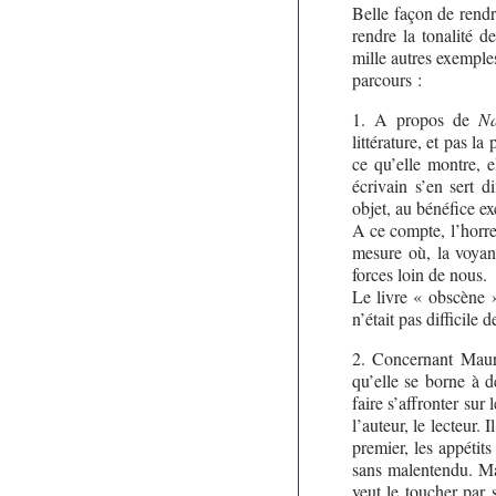
Belle façon de rendr
rendre la tonalité d
mille autres exemples
parcours :
1. A propos de
Na
littérature, et pas l
ce qu’elle montre, e
écrivain s’en sert 
objet, au bénéfice ex
A ce compte, l’horre
mesure où, la voyant
forces loin de nous.
Le livre « obscène 
n’était pas difficile 
2. Concernant Maur
qu’elle se borne à dé
faire s’affronter sur
l’auteur, le lecteur.
premier, les appétit
sans malentendu. Mai
veut le toucher par 