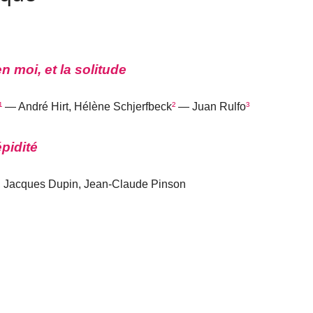
en moi, et la solitude
¹
— André Hirt, Hélène Schjerfbeck
²
— Juan Rulfo
³
épidité
 Jacques Dupin, Jean-Claude Pinson