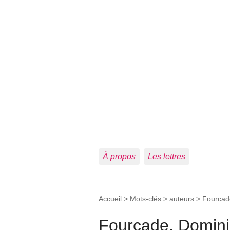
À propos
Les lettres
Accueil
> Mots-clés > auteurs >
Fourcad
Fourcade, Domin