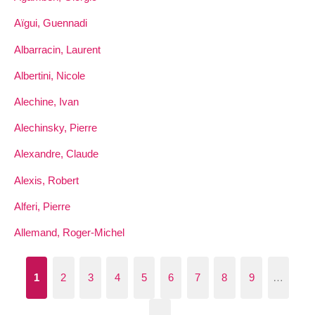
Aïgui, Guennadi
Albarracin, Laurent
Albertini, Nicole
Alechine, Ivan
Alechinsky, Pierre
Alexandre, Claude
Alexis, Robert
Alferi, Pierre
Allemand, Roger-Michel
1
2
3
4
5
6
7
8
9
…