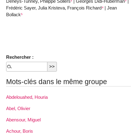
Deneys-Tunney, Philippe Sollers
²
| Georges Didi-Huberman
³
|
Frédéric Sayer, Julia Kristeva, François Richard
⁴
| Jean
Bollack
⁵
Rechercher :
Mots-clés dans le même groupe
Abdelouahed, Houria
Abel, Olivier
Abensour, Miguel
Achour, Boris