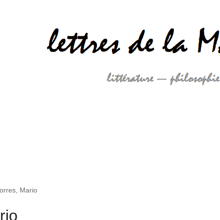
orres, Mario
rio