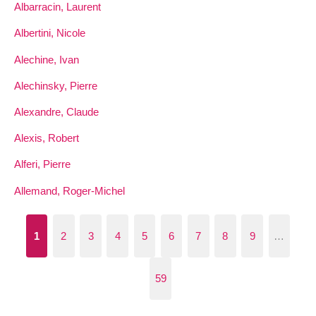
Albarracin, Laurent
Albertini, Nicole
Alechine, Ivan
Alechinsky, Pierre
Alexandre, Claude
Alexis, Robert
Alferi, Pierre
Allemand, Roger-Michel
1
2
3
4
5
6
7
8
9
…
59