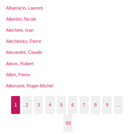
Albarracin, Laurent
Albertini, Nicole
Alechine, Ivan
Alechinsky, Pierre
Alexandre, Claude
Alexis, Robert
Alferi, Pierre
Allemand, Roger-Michel
1
2
3
4
5
6
7
8
9
…
59