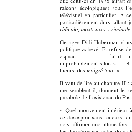
que celui-ci en 1975 aurait d
raisons écologiques) sous l’
télévisuel en particulier. A c
particulièrement durs, allant 
ridicolo, mostruoso, criminale
Georges Didi-Huberman s’insc
politique achevé. Et refuse d
espace — « fût-il inters
improbablement situé » — et «
lueurs, des
malgré tout
. »
Il vaut de lire au chapitre II 
me semblent-il, donnent le se
parabole de l’existence de Paso
« Quel mouvement intérieur à 
ce désespoir sans recours, ou
de s’affirmer une ultime foi
les dernières secondes de sa 