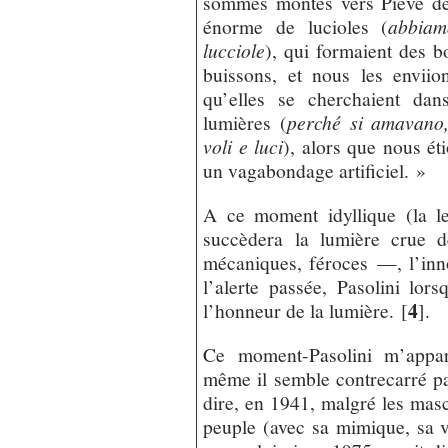
sommes montés vers Pieve de
énorme de lucioles (
abbiam
lucciole
), qui formaient des b
buissons, et nous les enviio
qu’elles se cherchaient dan
lumières (
perché si amavano
voli e luci
), alors que nous ét
un vagabondage artificiel. »
A ce moment idyllique (la le
succèdera la lumière crue 
mécaniques, féroces —, l’in
l’alerte passée, Pasolini lor
4
l’honneur de la lumière.
[
]
.
Ce moment-Pasolini m’appar
même il semble contrecarré par
dire, en 1941, malgré les masc
peuple (avec sa mimique, sa vê