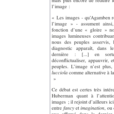
mais plus encore de réduire 
l’image :
« Les images - qu’Agamben ré
l’image » - assument ainsi
fonction d’une « gloire » n
images lumineuses contribuan
nous des peuples asservis, h
diagnostic apparaît, dans 
dernière : [...] en sorte
déconflictualiser, appauvrir, 
peuples. L’image n’est plus, 
lucciola
comme alternative à l
»
Ce débat est certes très intére
Huberman quant à l’attenti
images ; il rejoint d’ailleurs i
entre
fancy
et
imagination
, ou
vue affirmé dans le dernier