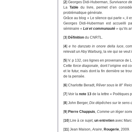
[
2
]
Georges Didi-Huberman,
Survivance de
La
Table
du livre, permet d’en considé
problématique générale.
Grâce au blog « Le silence qui parle », il e
Georges Didi-Huberman est accueilli p
séminaire
«
Loi et communauté
»
qu’ils a
[
3
]
Définition
du CNRTL.
[
4
]
e ho danzato in onore della luce
, co
relevait un Aby Warburg, la vie qui se veu
[
5
]
V. p 132, ces lignes en provenance de La
Cette
force diagonale
, dont l’origine est 
et le futur, mais dont la fin dernière se trou
de la pensée.
[
6
]
Charlotte Beradt,
Rêver sous le III° Rei
[
7
]
Voir la
note 13
de la lettre « Poétiques 
[
8
]
John Berger,
Dix dépêches sur le sens d
[
9
]
Pierre Chappuis
,
Comme un léger som
[
10
]
Lire à ce sujet,
un entretien
avec Marc
[
11
]
Jean Maison,
Araire
,
Rougerie
, 2009.