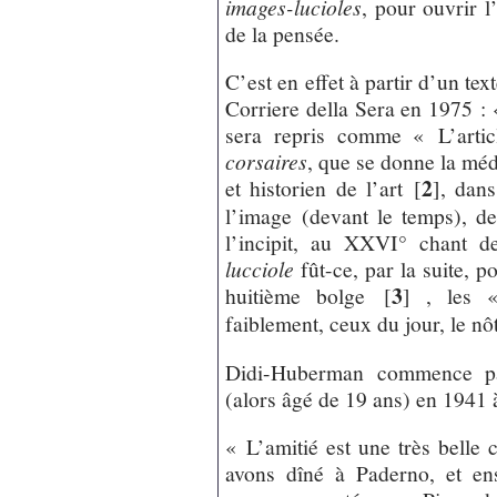
images-lucioles
, pour ouvrir l
de la pensée.
C’est en effet à partir d’un tex
Corriere della Sera en 1975 : 
sera repris comme « L’arti
corsaires
, que se donne la mé
2
et historien de l’art
[
]
, dans
l’image (devant le temps), d
l’incipit, au XXVI° chant de
lucciole
fût-ce, par la suite, p
3
huitième bolge
[
]
, les « 
faiblement, ceux du jour, le nô
Didi-Huberman commence par
(alors âgé de 19 ans) en 1941 
« L’amitié est une très belle 
avons dîné à Paderno, et en