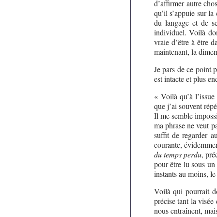
d’affirmer autre chos
qu’il s’appuie sur l
du langage et de se
individuel. Voilà do
vraie d’être à être 
maintenant, la dimens
Je pars de ce point 
est intacte et plus en
« Voilà qu’à l’issue
que j’ai souvent rép
Il me semble impossi
ma phrase ne veut pa
suffit de regarder 
courante, évidemment.
du temps perdu
, pré
pour être lu sous un 
instants au moins, le
Voilà qui pourrait d
précise tant la visé
nous entraînent, mais