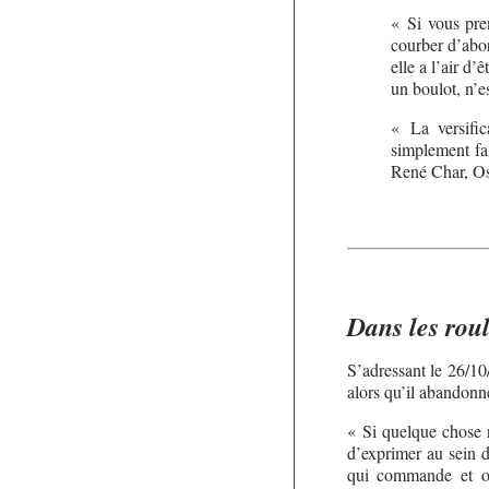
« Si vous pren
courber d’abor
elle a l’air d’
un boulot, n’es
« La versific
simplement fa
René Char, Osk
Dans les rou
S’adressant le 26/10
alors qu’il abandonne
« Si quelque chose r
d’exprimer au sein d
qui commande et orc