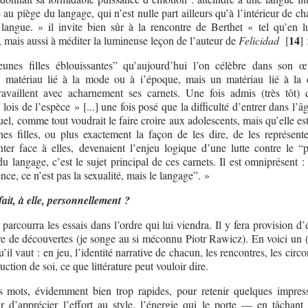
au piège du langage, qui n’est nulle part ailleurs qu’à l’intérieur de c
langue. » il invite bien sûr à la rencontre de Berthet « tel qu’en 
14
», mais aussi à méditer la lumineuse leçon de l’auteur de
Felicidad
[
]
unes filles éblouissantes” qu’aujourd’hui l’on célèbre dans son 
n matériau lié à la mode ou à i’époque, mais un matériau lié à la 
availlent avec acharnement ses carnets. Une fois admis (très tôt) 
ois de l’espèce » [...] une fois posé que la difficulté d’entrer dans l’â
uel, comme tout voudrait le faire croire aux adolescents, mais qu’elle es
unes filles, ou plus exactement la façon de les dire, de les représente
nter face à elles, devenaient l’enjeu logique d’une lutte contre le “
u langage, c’est le sujet principal de ces carnets. Il est omniprésent 
nce, ce n’est pas la sexualité, mais le langage”. »
fait, à elle, personnellement ?
 parcourra les essais dans l’ordre qui lui viendra. Il y fera provision d
tre de découvertes (je songe au si méconnu Piotr Rawicz). En voici un (
’il vaut : en jeu, l’identité narrative de chacun, les rencontres, les circ
uction de soi, ce que littérature peut vouloir dire.
 mots, évidemment bien trop rapides, pour retenir quelques impres
r d’apprécier l’effort au style, l’énergie qui le porte — en tâchant 