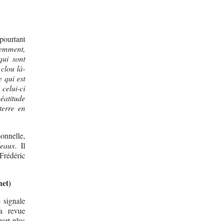
 pourtant
emment,
ui sont
clou là-
e qui est
celui-ci
éatitude
terre en
sonnelle,
leaux
. Il
 Frédéric
het)
 signale
a revue
part plus