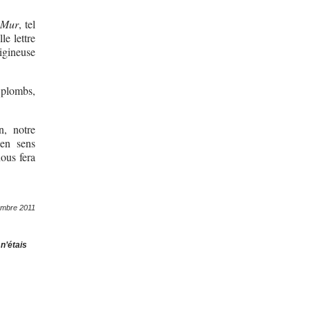
Mur
, tel
le lettre
igineuse
s plombs,
n, notre
 en sens
nous fera
embre 2011
 n’étais