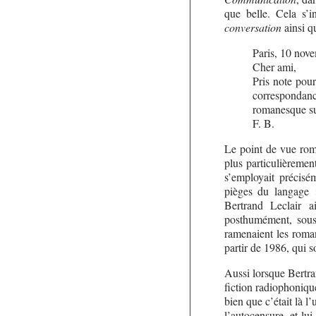
que belle. Cela s’i
conversation
ainsi q
Paris, 10 nov
Cher ami,
Pris note pou
correspondanc
romanesque su
F. B.
Le point de vue roma
plus particulièrement
s’employait précisé
pièges du langage »
Bertrand Leclair a
posthumément, sou
ramenaient les roman
partir de 1986, qui s
Aussi lorsque Bertra
fiction radiophonique
bien que c’était là l’
l’autocensure, et lui