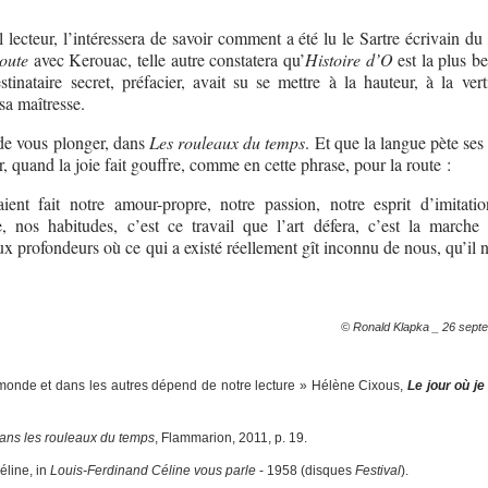
l lecteur, l’intéressera de savoir comment a été lu le Sartre écrivain du
route
avec Kerouac, telle autre constatera qu’
Histoire d’O
est la plus bel
tinataire secret, préfacier, avait su se mettre à la hauteur, à la vert
 sa maîtresse.
de vous plonger, dans
Les rouleaux du temps
. Et que la langue pète se
, quand la joie fait gouffre, comme en cette phrase, pour la route :
ient fait notre amour-propre, notre passion, notre esprit d’imitatio
te, nos habitudes, c’est ce travail que l’art défera, c’est la marche
aux profondeurs où ce qui a existé réellement gît inconnu de nous, qu’il 
© Ronald Klapka _ 26 sept
 monde et dans les autres dépend de notre lecture » Hélène Cixous,
Le jour où je
ans les rouleaux du temps
, Flammarion, 2011, p. 19.
éline, in
Louis-Ferdinand Céline vous parle
- 1958 (disques
Festival
).