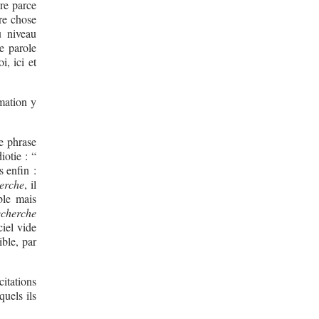
ire parce
tre chose
u niveau
e parole
i, ici et
rmation y
e phrase
iotie : “
s enfin :
erche
, il
ble mais
echerche
ciel vide
ible, par
itations
quels ils