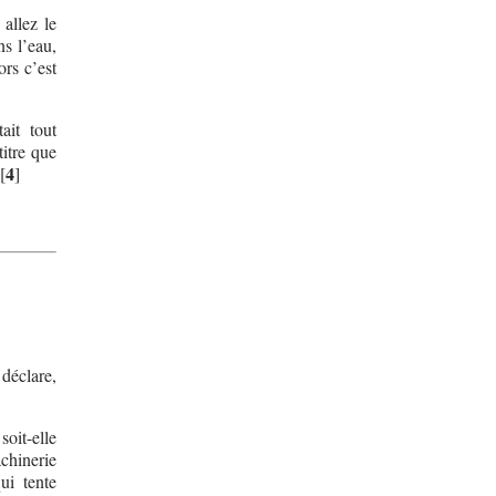
allez le
ns l’eau,
ors c’est
ait tout
itre que
4
[
]
 déclare,
soit-elle
chinerie
ui tente