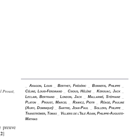
_
Aragon, Louis
_
Berthet, Frédéric
_
Bonnefis, Philippe
_
l Proust,
Céline, Louis-Ferdinand
_
Cixous, Hélène
_
Kerouac, Jack
_
Leclair, Bertrand
_
London, Jack
_
Mallarmé, Stéphane
_
Platon
_
Proust, Marcel
_
Rawicz, Piotr
_
Réage, Pauline
(Aury, Dominique)
_
Sartre, Jean-Paul
_
Sollers, Philippe
_
Tranströmer, Tomas
_
Villiers de l’Isle Adam, Philippe-Auguste-
Mathias
te preuve
2
[
]