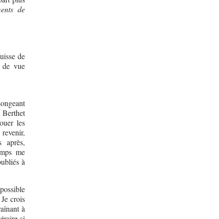
ents de
quisse de
t de vue
songeant
c Berthet
ouer les
revenir,
 après,
temps me
ubliés à
 possible
 Je crois
raînant à
éraire si