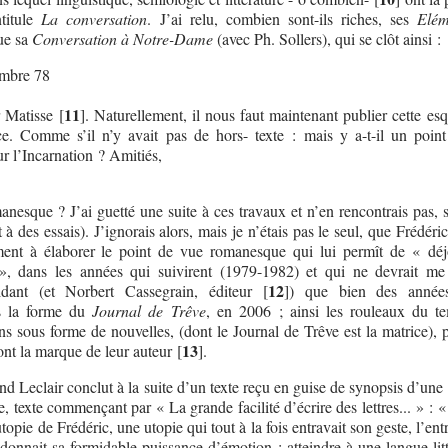
ntitule
La conversation
. J’ai relu, combien sont-ils riches, ses
Elém
ue sa
Conversation à Notre-Dame
(avec Ph. Sollers), qui se clôt ainsi :
embre 78
11
r Matisse
[
]
. Naturellement, il nous faut maintenant publier cette es
e. Comme s’il n’y avait pas de hors- texte : mais y a-t-il un poin
r l’Incarnation ? Amitiés,
nesque ? J’ai guetté une suite à ces travaux et n’en rencontrais pas, 
 à des essais). J’ignorais alors, mais je n’étais pas le seul, que Frédéri
ment à élaborer le point de vue romanesque qui lui permît de « déj
, dans les années qui suivirent (1979-1982) et qui ne devrait me 
12
idant (et Norbert Cassegrain, éditeur
[
]
) que bien des années
s la forme du
Journal de Trêve
, en 2006 ; ainsi les rouleaux du 
s sous forme de nouvelles, (dont le Journal de Trêve est la matrice), p
13
ont la marque de leur auteur
[
]
.
nd Leclair conclut à la suite d’un texte reçu en guise de synopsis d’une
, texte commençant par « La grande facilité d’écrire des lettres... » : «
utopie de Frédéric, une utopie qui tout à la fois entravait son geste, l’ent
 donnait sa formidable puissance d’émotion : atteindre à une langue litt