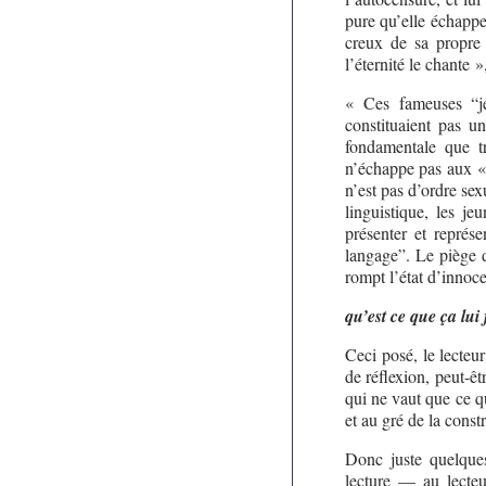
pure qu’elle échappe 
creux de sa propre 
l’éternité le chante 
« Ces fameuses “je
constituaient pas u
fondamentale que tr
n’échappe pas aux « l
n’est pas d’ordre sex
linguistique, les je
présenter et représe
langage”. Le piège d
rompt l’état d’innoce
qu’est ce que ça lui 
Ceci posé, le lecteur
de réflexion, peut-ê
qui ne vaut que ce qu
et au gré de la constr
Donc juste quelques
lecture — au lecteu