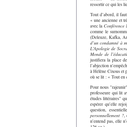
ressortir ce qui les l
Tout d’abord, il faut
« une ancienne et tr
avec la
Conférence
à
comme le surnommai
(Deleuze, Kafka, Ar
d’un condamné à m
L’Apologie de Socr
Monde de l’éducat
justifiera la place 
l’abjection n’empêch
à Hélène Cixous et 
où se lit : « Tout en
Pour nous "rajeunir"
professeure qui lit 
études littéraires" q
espérer qu’elle rej
question, essentie
personnellement ?
,
n’entend pas, elle n’
126 sq.)