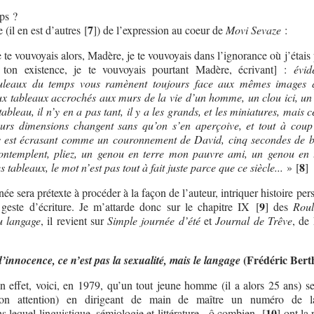
ps ?
7
(il en est d’autres
[
]
) de l’expression au coeur de
Movi Sevaze
:
 je te vouvoyais alors, Madère, je te vouvoyais dans l’ignorance où j’étais
on existence, je te vouvoyais pourtant Madère, écrivant] :
évid
uleaux du temps vous ramènent toujours face aux mêmes images q
x tableaux accrochés aux murs de la vie d’un homme, un clou ici, un 
ableau, il n’y en a pas tant, il y a les grands, et les miniatures, mais c
eurs dimensions changent sans qu’on s’en aperçoive, et tout à coup 
s est écrasant comme un couronnement de David, cinq secondes de b
ontemplent, pliez, un genou en terre mon pauvre ami, un genou en 
8
s tableaux, le mot n’est pas tout à fait juste parce que ce siècle...
»
[
]
née sera prétexte à procéder à la façon de l’auteur, intriquer histoire per
9
 geste d’écriture. Je m’attarde donc sur le chapitre IX
[
]
des
Rou
u langage
, il revient sur
Simple journée d’été
et
Journal de Trêve
, de
(Frédéric Bert
d’innocence, ce n’est pas la sexualité, mais le langage
n effet, voici, en 1979, qu’un tout jeune homme (il a alors 25 ans) se
mon attention) en dirigeant de main de maître un numéro de l
10
ns lequel linguistique, sémiologie et littérature - ô combien-
[
]
ont la 