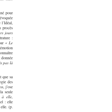
onné pour
 évoquée
l’Idéal,
u procès
rs jours
trature :
 par
« Le
’émotion
onnaître
t donnée
is pas là
nt que sa
logie des
en
, j’ose
la seule
 à elle,
el : elle
elle. (p.