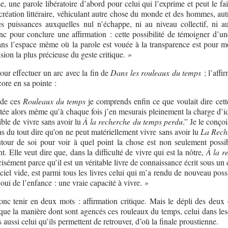
e, une parole libératoire d’abord pour celui qui l’exprime et peut le fa
a création littéraire, véhiculant autre chose du monde et des hommes, au
s puissances auxquelles nul n’échappe, ni au niveau collectif, ni a
nc pour conclure une affirmation : cette possibilité de témoigner d’un
dans l’espace même où la parole est vouée à la transparence est pour mo
ion la plus précieuse du geste critique. »
pour effectuer un arc avec la fin de
Dans les rouleaux du temps
; l’affi
core en sa pointe :
 de ces
Rouleaux du temps
je comprends enfin ce que voulait dire cett
étée alors même qu’à chaque fois j’en mesurais pleinement la charge d’id
ble de vivre sans avoir lu
À la recherche du temps perdu
.” Je le conçoi
s du tout dire qu’on ne peut matériellement vivre sans avoir lu
La Rech
autour de soi pour voir à quel point la chose est non seulement possi
 Elle veut dire que, dans la difficulté de vivre qui est la nôtre,
À la r
cisément parce qu’il est un véritable livre de connaissance écrit sous un 
ciel vide, est parmi tous les livres celui qui m’a rendu de nouveau poss
 oui de l’enfance : une vraie capacité à vivre. »
onc tenir en deux mots : affirmation critique. Mais le dépli des deux c
e que la manière dont sont agencés ces rouleaux du temps, celui dans les
 aussi celui qu’ils permettent de retrouver, d’où la finale proustienne.