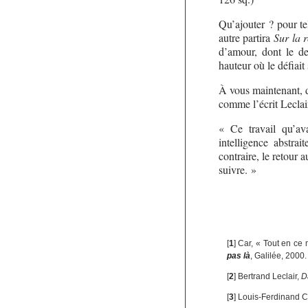
Qu’ajouter ? pour te
autre partira
Sur la 
d’amour, dont le des
hauteur où le défiait
À vous maintenant, 
comme l’écrit Leclair
« Ce travail qu’ava
intelligence abstrai
contraire, le retour 
suivre. »
[
1
]
Car, « Tout en ce
pas là
, Galilée, 2000.
[
2
]
Bertrand Leclair,
D
[
3
]
Louis-Ferdinand C