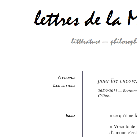
À propos
pour lire encore,
Les lettres
26/09/2011 — Bertrand 
Céline...
« ce qu’il ne fa
Index
« Voici toute 
d’amour, c’est 