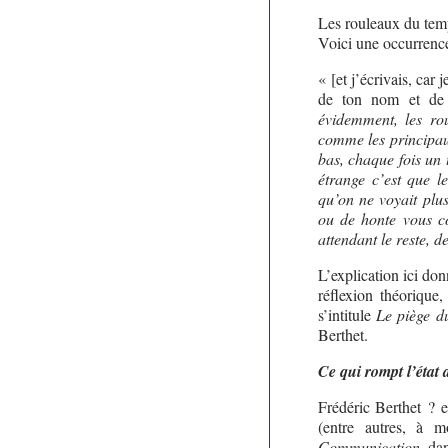
Les rouleaux du tem
Voici une occurrence 
« [et j’écrivais, car
de ton nom et de t
évidemment, les ro
comme les principau
bas, chaque fois un t
étrange c’est que l
qu’on ne voyait plu
ou de honte vous c
attendant le reste, de
L’explication ici don
réflexion théorique,
s’intitule
Le piège d
Berthet.
Ce qui rompt l’état 
Frédéric Berthet ? e
(entre autres, à 
Communication
, da