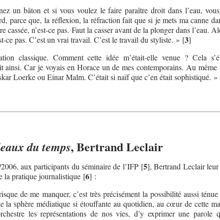
ez un bâton et si vous voulez le faire paraître droit dans l’eau, vous 
d, parce que, la réflexion, la réfraction fait que si je mets ma canne da
être cassée, n’est-ce pas. Faut la casser avant de la plonger dans l’eau. Al
3
t-ce pas. C’est un vrai travail. C’est le travail du styliste. »
[
]
ation classique. Comment cette idée m’était-elle venue ? Cela s’ét
it ainsi. Car je voyais en Horace un de mes contemporains. Au même t
ar Loerke ou Einar Malm. C’était si naïf que c’en était sophistiqué. »
, Bertrand Leclair
leaux du temps
5
/2006, aux participants du séminaire de l’IFP
[
]
, Bertrand Leclair leur
6
 la pratique journalistique
[
]
:
isque de me manquer, c’est très précisément la possibilité aussi ténue 
e la sphère médiatique si étouffante au quotidien, au cœur de cette ma
hestre les représentations de nos vies, d’y exprimer une parole q