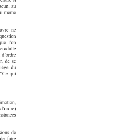
hacun, au
lui-même
:
œuvre ne
question
que l’on
ge adulte
t d’ordre
r, de se
piège du
: “Ce qui
’émotion,
d’ordre)
onstances
sions de
de faire