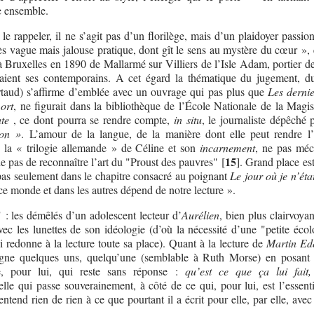
ie ensemble.
 le rappeler, il ne s’agit pas d’un florilège, mais d’un plaidoyer passi
ès vague mais jalouse pratique, dont gît le sens au mystère du cœur »,
 Bruxelles en 1890 de Mallarmé sur Villiers de l’Isle Adam, portier de 
ent ses contemporains. A cet égard la thématique du jugement, d
taud) s’affirme d’emblée avec un ouvrage qui pas plus que
Les dernie
ort
, ne figurait dans la bibliothèque de l’École Nationale de la Magis
ate
, ce dont pourra se rendre compte,
in situ
, le journaliste dépêché
ion »
. L’amour de la langue, de la manière dont elle peut rendre l
de la « trilogie allemande » de Céline et son
incarnement
, ne pas méc
15
e pas de reconnaître l’art du "Proust des pauvres"
[
]
. Grand place es
pas seulement dans le chapitre consacré au poignant
Le jour où je n’éta
 ce monde et dans les autres dépend de notre lecture ».
 : les démêlés d’un adolescent lecteur d’
Aurélien
, bien plus clairvoya
avec les lunettes de son idéologie (d’où la nécessité d’une "petite éco
ui redonne à la lecture toute sa place). Quant à la lecture de
Martin Ed
oigne quelques uns, quelqu’une (semblable à Ruth Morse) en posant 
lle, pour lui, qui reste sans réponse :
qu’est ce que ça lui fait,
 elle qui passe souverainement, à côté de ce qui, pour lui, est l’essenti
entend rien de rien à ce que pourtant il a écrit pour elle, par elle, avec 