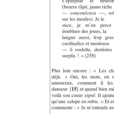
s’éparpille et fleuro
(beurre râpé, jaune riche
— coucou/cocu —, sol
sur les meules). Je le
suce, je m’en perce
doublure des joues, la
langue aussi, trop gras
cardinalice et menteuse
— ô roulette, dentistes
surplis ! » (258)
Plus loin encore : « Les ch
déjà. » Oui, les mots, on v
amoureux, comment il les 
15
danseur
[
]
et quand bien mê
voilà son coeur
signé
. Il ajou
qu’une salope en rubis. » Et e
commente : « Je m’entends av