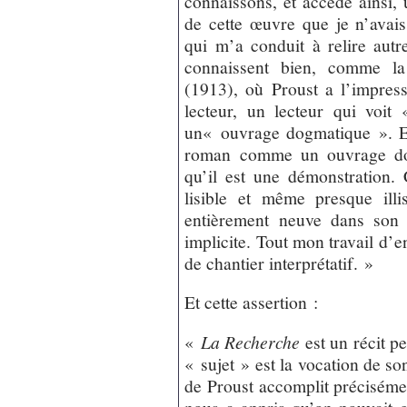
connaissons, et accédé ainsi,
de cette œuvre que je n’avai
qui m’a conduit à relire autr
connaissent bien, comme la 
(1913), où Proust a l’impres
lecteur, un lecteur qui voi
un« ouvrage dogmatique ». Et 
roman comme un ouvrage dog
qu’il est une démonstration. 
lisible et même presque illi
entièrement neuve dans son p
implicite. Tout mon travail d’e
de chantier interprétatif. »
Et cette assertion :
«
La Recherche
est un récit p
« sujet » est la vocation de so
de Proust accomplit précisémen
nous a appris qu’on pouvait 