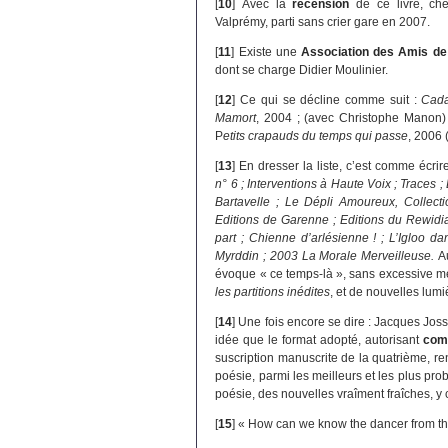
[
10
]
Avec la
recension
de ce livre, ch
Valprémy, parti sans crier gare en 2007.
[
11
]
Existe une
Association des Amis de
dont se charge Didier Moulinier.
[
12
]
Ce qui se décline comme suit :
Cada
Mamort
, 2004 ; (avec Christophe Manon)
P
etits crapauds du temps qui passe
, 2006 
[
13
]
En dresser la liste, c’est comme écri
n° 6 ; Interventions à Haute Voix ; Traces ;
Bartavelle ; Le Dépli Amoureux, Collectio
Editions de Garenne ; Editions du Rewidia
part ; Chienne d’arlésienne ! ; L’Igloo da
Myrddin ; 2003 La Morale Merveilleuse.
A
évoque « ce temps-là », sans excessive méla
les partitions inédites
, et de nouvelles lum
[
14
]
Une fois encore se dire : Jacques Josse,
idée que le format adopté, autorisant
com
suscription manuscrite de la quatrième, r
poésie, parmi les meilleurs et les plus pr
poésie, des nouvelles vraîment fraîches, y
[
15
]
« How can we know the dancer from t