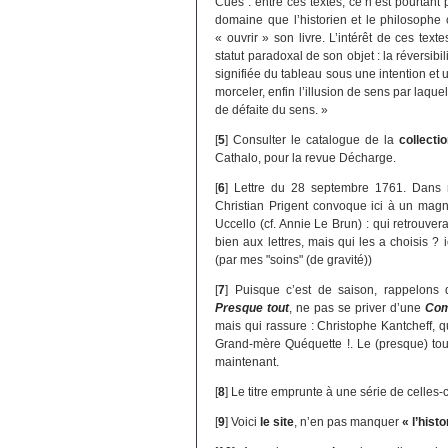
Cues : entre ces textes, ce n’est pourtant
domaine que l’historien et le philosophe 
« ouvrir » son livre. L’intérêt de ces text
statut paradoxal de son objet : la réversibi
signifiée du tableau sous une intention et 
morceler, enfin l’illusion de sens par laqu
de défaite du sens. »
[
5
]
Consulter le catalogue de la
collecti
Cathalo, pour la revue Décharge.
[
6
]
Lettre du 28 septembre 1761. Dans 
Christian Prigent convoque ici à un magn
Uccello (cf. Annie Le Brun) : qui retrouver
bien aux lettres, mais qui les a choisis 
(par mes "soins" (de gravité))
[
7
]
Puisque c’est de saison, rappelons
Presque tout
, ne pas se priver d’une
Com
mais qui rassure : Christophe Kantcheff, q
Grand-mère Quéquette !. Le (presque) to
maintenant.
[
8
]
Le titre emprunte à une série de celles-c
[
9
]
Voici
le site
, n’en pas manquer
« l’hist