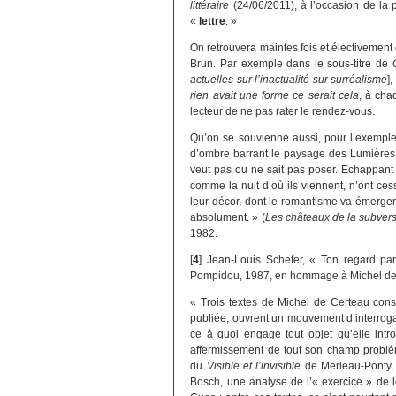
littéraire
(24/06/2011), à l’occasion de la
«
lettre
. »
On retrouvera maintes fois et électivement 
Brun. Par exemple dans le sous-titre de
actuelles sur l’inactualité sur surréalisme
]
rien avait une forme ce serait cela
, à cha
lecteur de ne pas rater le rendez-vous.
Qu’on se souvienne aussi, pour l’exemple :
d’ombre barrant le paysage des Lumières
veut pas ou ne sait pas poser. Echappant 
comme la nuit d’où ils viennent, n’ont ces
leur décor, dont le romantisme va émerger
absolument. » (
Les châteaux de la subver
1982.
[
4
]
Jean-Louis Schefer, « Ton regard pa
Pompidou, 1987, en hommage à Michel de Ce
« Trois textes de Michel de Certeau cons
publiée, ouvrent un mouvement d’interrogat
ce à quoi engage tout objet qu’elle intr
affermissement de tout son champ probléma
du
Visible et l’invisible
de Merleau-Ponty,
Bosch, une analyse de l’« exercice » de 