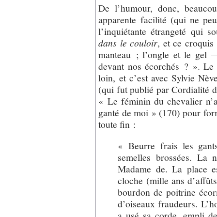
De l’humour, donc, beaucou
apparente facilité (qui ne peut
l’inquiétante étrangeté qui 
dans le couloir
, et ce croquis
manteau ; l’ongle et le gel —
devant nos écorchés ? ». Le c
loin, et c’est avec Sylvie Nèv
(qui fut publié par Cordialité d
« Le féminin du chevalier n’a
ganté de moi » (170) pour form
toute fin :
« Beurre frais les gant
semelles brossées. La n
Madame de. La place est
cloche (mille ans d’affûts
bourdon de poitrine écorne
d’oiseaux fraudeurs. L’ho
a usé sa corde, empli d