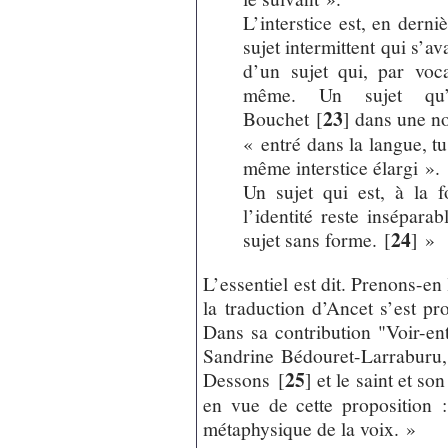
L’interstice est, en derni
sujet intermittent qui s’a
d’un sujet qui, par voca
même. Un sujet qu’é
23
Bouchet
[
]
dans une not
« entré dans la langue, tu
même interstice élargi ».
Un sujet qui est, à la f
l’identité reste inséparab
24
sujet sans forme.
[
]
»
L’essentiel est dit. Prenons-en
la traduction d’Ancet s’est p
Dans sa contribution "Voir-en
Sandrine Bédouret-Larraburu,
25
Dessons
[
]
et le saint et so
en vue de cette proposition 
métaphysique de la voix. »