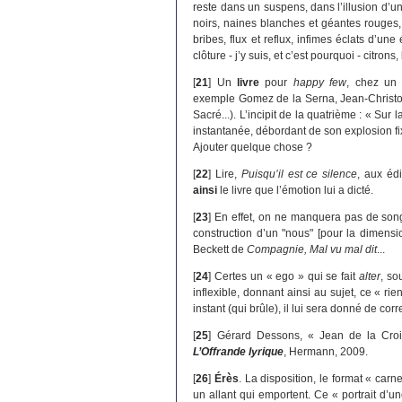
reste dans un suspens, dans l’illusion d’un
noirs, naines blanches et géantes rouges,
bribes, flux et reflux, infimes éclats d’une
clôture - j’y suis, et c’est pourquoi - citron
[
21
]
Un
livre
pour
happy few
, chez un 
exemple Gomez de la Serna, Jean-Christo
Sacré...). L’incipit de la quatrième : « Sur
instantanée, débordant de son explosion fix
Ajouter quelque chose ?
[
22
]
Lire,
Puisqu’il est ce silence
, aux éd
ainsi
le livre que l’émotion lui a dicté.
[
23
]
En effet, on ne manquera pas de so
construction d’un "nous" [pour la dimensio
Beckett de
Compagnie, Mal vu mal dit
...
[
24
]
Certes un « ego » qui se fait
alter
, so
inflexible, donnant ainsi au sujet, ce « rie
instant (qui brûle), il lui sera donné de cor
[
25
]
Gérard Dessons, « Jean de la Croix
L’Offrande lyrique
, Hermann, 2009.
[
26
]
Érès
. La disposition, le format « car
un allant qui emportent. Ce « portrait d’