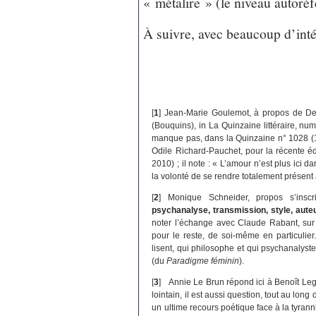
« métalire » (le niveau autoréf
À suivre, avec beaucoup d’intér
[
1
]
Jean-Marie Goulemot, à propos de De
(Bouquins), in La Quinzaine littéraire, nu
manque pas, dans la Quinzaine n° 1028 (1
Odile Richard-Pauchet, pour la récente é
2010) ; il note : « L’amour n’est plus ici
la volonté de se rendre totalement présent 
[
2
]
Monique Schneider, propos s’insc
psychanalyse, transmission, style, aute
noter l’échange avec Claude Rabant, sur 
pour le reste, de soi-même en particulie
lisent, qui philosophe et qui psychanalyst
(du
Paradigme féminin
).
[
3
]
Annie Le Brun répond ici à Benoît Lege
lointain, il est aussi question, tout au lon
un ultime recours poétique face à la tyran