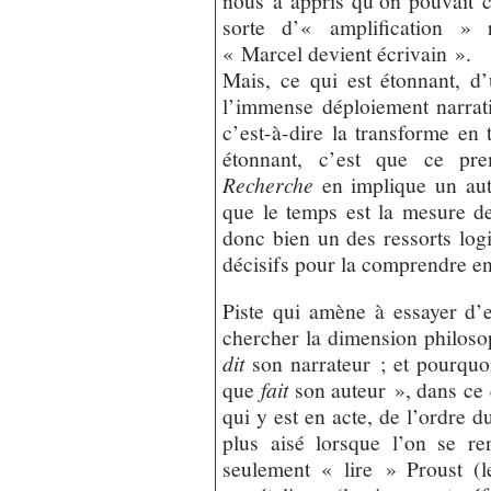
sorte d’« amplification » 
« Marcel devient écrivain ».
Mais, ce qui est étonnant, d
l’immense déploiement narratif
c’est-à-dire la transforme en
étonnant, c’est que ce pr
Recherche
en implique un aut
que le temps est la mesure d
donc bien un des ressorts lo
décisifs pour la comprendre en
Piste qui amène à essayer d’
chercher la dimension philos
dit
son narrateur ; et pourquo
que
fait
son auteur », dans ce
qui y est en acte, de l’ordre du
plus aisé lorsque l’on se r
seulement « lire » Proust (le