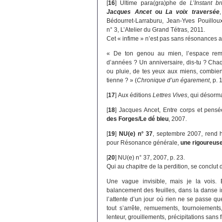
[
16
]
Ultime para(gra)phe de
L’Instant br
Jacques Ancet
ou
La voix traversée
Bédourret-Larraburu, Jean-Yves Pouillo
n° 3, L’Atelier du Grand Tétras, 2011.
Cet « infime » n’est pas sans résonances av
« De ton genou au mien, l’espace rem
d’années ? Un anniversaire, dis-tu ? Chaq
ou pluie, de tes yeux aux miens, combie
tienne ? » (
Chronique d’un égarement
, p. 
[
17
]
Aux éditions
Lettres Vives
, qui désorm
[
18
]
Jacques Ancet, Entre corps et pens
des Forges/Le dé bleu
, 2007.
[
19
]
NU(e) n° 37
, septembre 2007, rend h
pour Résonance générale,
une rigoureus
[
20
]
NU(e) n° 37, 2007, p. 23.
Qui au chapitre de la perdition, se conclut d
Une vague invisible, mais je la vois. E
balancement des feuilles, dans la danse 
l’attente d’un jour où rien ne se passe q
tout s’arrête, remuements, tournoiements
lenteur, grouillements, précipitations sans 