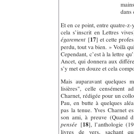
mains
dans 
Et en ce point, entre quatre-z-y
cela s’inscrit en Lettres vive
17
égarement
[
]
et cette profes
perdu, tout va bien. » Voilà qui
Cependant, c’est à la lettre qu
Ancet, qui donnera aux différe
s’y met en douze et cela comp
Mais auparavant quelques mo
lisières", celle censément 
Charnet, rédigée pour un coll
Pau, en butte à quelques alé
pas la tenue. Yves Charnet es
son ami, à preuve (Quand d
18
pensée
[
]
, l’anthologie (1
livres de vers, sachant qu