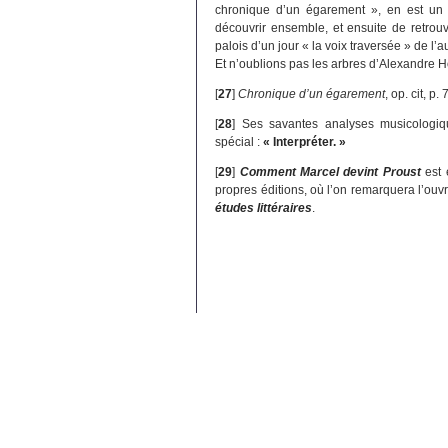
chronique d’un égarement », en est un pa
découvrir ensemble, et ensuite de retrouve
palois d’un jour « la voix traversée » de l’
Et n’oublions pas les arbres d’Alexandre H
[
27
]
Chronique d’un égarement
, op. cit, p. 
[
28
]
Ses savantes analyses musicologiq
spécial :
« Interpréter. »
[
29
]
Comment Marcel devint Proust
est 
propres éditions, où l’on remarquera l’ou
études littéraires
.