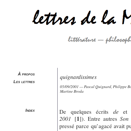
À propos
quignardissimes
Les lettres
05/09/2001 — Pascal Quignard, Philippe Bo
Martine Broda
De quelques écrits
de
e
Index
1
2001
[
]
). Entre autres
Son
pressé parce qu’agacé avait p