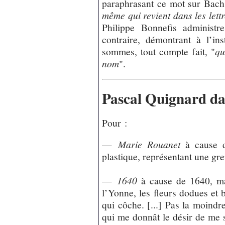
paraphrasant ce mot sur Bach
même qui revient dans les lett
Philippe Bonnefis administr
contraire, démontrant à l’i
sommes, tout compte fait, "
qu
nom
".
Pascal Quignard da
Pour :
—
Marie Rouanet
à cause d’
plastique, représentant une gre
—
1640
à cause de 1640, ma
l’Yonne, les fleurs dodues et b
qui côche. [...] Pas la moindr
qui me donnât le désir de me s