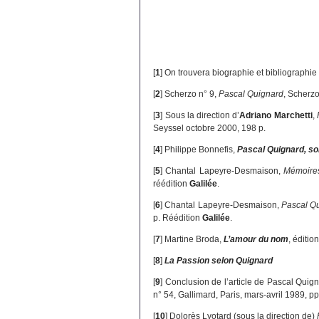
[
1
]
On trouvera biographie et bibliographi
[
2
]
Scherzo n° 9,
Pascal Quignard
, Scherzo
[
3
]
Sous la direction d’
Adriano Marchetti
,
Seyssel octobre 2000, 198 p.
[
4
]
Philippe Bonnefis,
Pascal Quignard, s
[
5
]
Chantal Lapeyre-Desmaison,
Mémoires
réédition
Galilée
.
[
6
]
Chantal Lapeyre-Desmaison,
Pascal Qu
p. Réédition
Galilée
.
[
7
]
Martine Broda,
L’amour du nom
, éditio
[
8
]
La Passion selon Quignard
[
9
]
Conclusion de l’article de Pascal Quig
n° 54, Gallimard, Paris, mars-avril 1989, p
[
10
]
Dolorès Lyotard (sous la direction de)