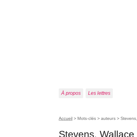
À propos
Les lettres
Accueil
> Mots-clés > auteurs >
Stevens,
Stevens, Wallace