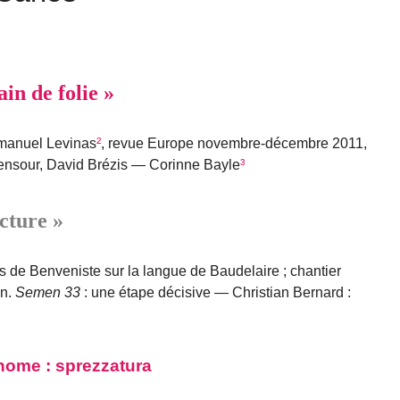
ain de folie »
anuel Levinas
²
, revue Europe novembre-décembre 2011,
ensour, David Brézis — Corinne Bayle
³
ecture »
 de Benveniste sur la langue de Baudelaire ; chantier
on.
Semen 33
: une étape décisive — Christian Bernard :
nome : sprezzatura