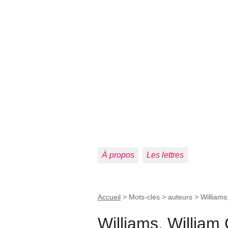
À propos
Les lettres
Accueil
> Mots-clés > auteurs >
Williams
Williams, William