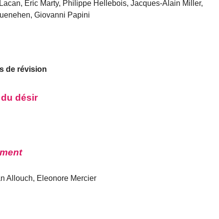
can, Éric Marty, Philippe Hellebois, Jacques-Alain Miller,
-Quenehen, Giovanni Papini
s de révision
 du désir
mment
n Allouch, Eleonore Mercier