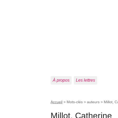
À propos
Les lettres
Accueil
> Mots-clés > auteurs >
Millot, 
Millot, Catherine