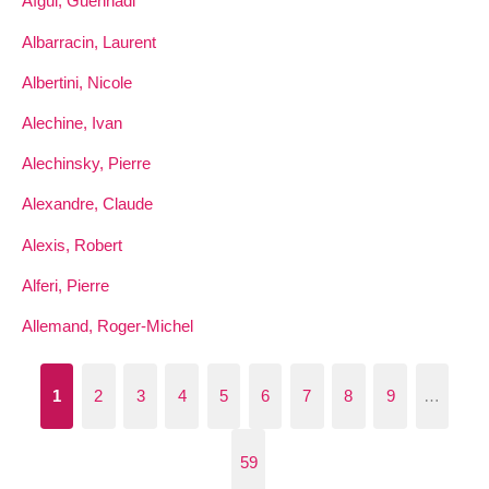
Aïgui, Guennadi
Albarracin, Laurent
Albertini, Nicole
Alechine, Ivan
Alechinsky, Pierre
Alexandre, Claude
Alexis, Robert
Alferi, Pierre
Allemand, Roger-Michel
1
2
3
4
5
6
7
8
9
…
59