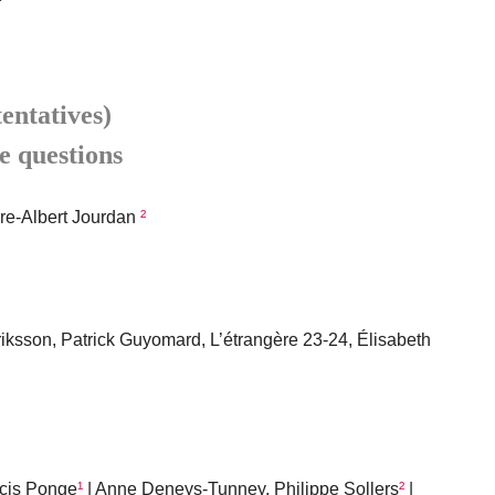
tentatives)
 questions
rre-Albert Jourdan
²
iksson, Patrick Guyomard, L’étrangère 23-24, Élisabeth
ncis Ponge
¹
| Anne Deneys-Tunney, Philippe Sollers
²
|