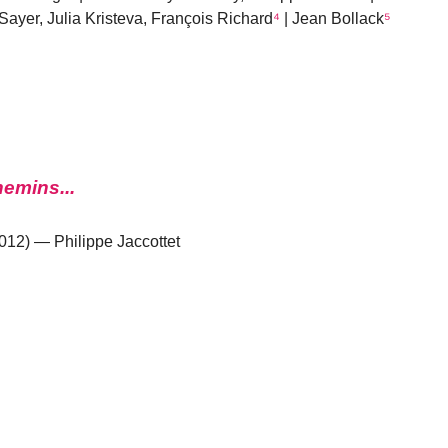
Sayer, Julia Kristeva, François Richard
⁴
| Jean Bollack
⁵
hemins...
012) — Philippe Jaccottet