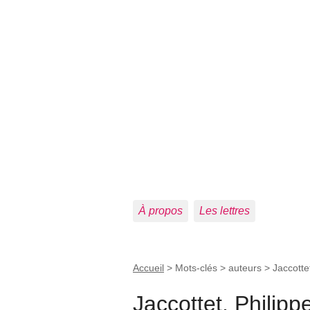
À propos
Les lettres
Accueil
> Mots-clés > auteurs >
Jaccotte
Jaccottet, Philipp