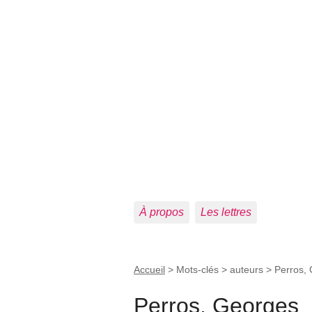
À propos
Les lettres
Accueil
> Mots-clés > auteurs >
Perros,
Perros, Georges