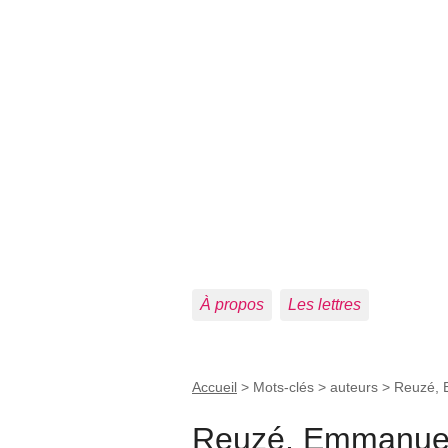
À propos
Les lettres
Accueil
> Mots-clés > auteurs >
Reuzé,
Reuzé, Emmanue