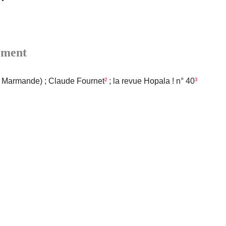
nement
 Marmande) ; Claude Fournet
²
; la revue Hopala ! n° 40
³