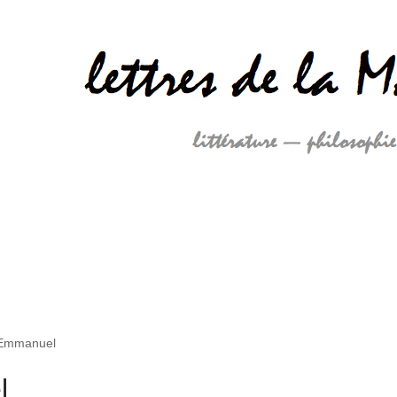
 Emmanuel
l