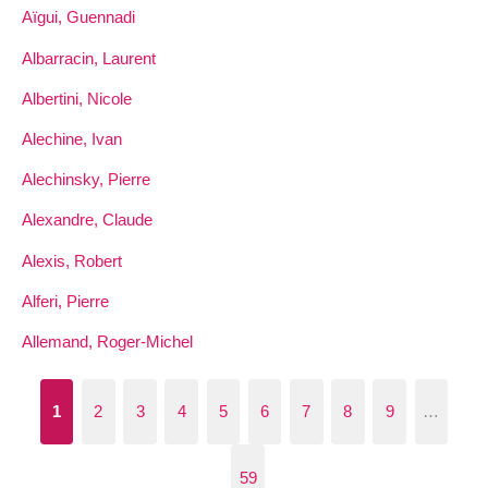
Aïgui, Guennadi
Albarracin, Laurent
Albertini, Nicole
Alechine, Ivan
Alechinsky, Pierre
Alexandre, Claude
Alexis, Robert
Alferi, Pierre
Allemand, Roger-Michel
1
2
3
4
5
6
7
8
9
…
59