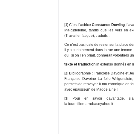
[
1
]
C’est l’actrice
Constance Dowling
, l’a
Ma(g)deleine, tandis que les vers en ex
(Travailler fatigue), traduits :
Ce n’est pas juste de rester sur la place dé
Il y a certainement dans la rue une femme
qui, si on l’en priait, donnerait volontiers un
texte et traduction
in extenso donnés en li
[
2
]
Bibliographie : Françoise Davoine et Je
Françoise Davoine La folie Wittgenstein
permets de renvoyer à ma chronique en fo
avec épaisseur" de Magdelaine !
[
3
]
Pour en savoir davantage, s’a
la.fourmilierearrobaseyahoo.fr