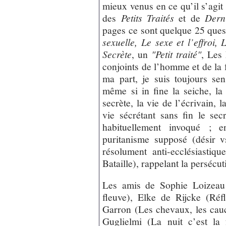
mieux venus en ce qu’il s’agit
des
Petits Traités
et de
Dern
pages ce sont quelque 25 ques
sexuelle, Le sexe et l’effroi,
Secrète
, un
"Petit traité"
, Les
conjoints de l’homme et de la
ma part, je suis toujours sens
même si in fine la seiche, la
secrète, la vie de l’écrivain, l
vie sécrétant sans fin le sec
habituellement invoqué ; 
puritanisme supposé (désir v
résolument anti-ecclésiastiq
Bataille), rappelant la persécu
Les amis de Sophie Loizeau
fleuve), Elke de Rijcke (Réfl
Garron (Les chevaux, les cauc
Guglielmi (La nuit c’est la 