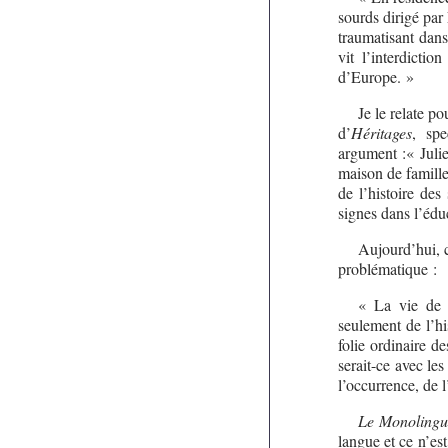
sourds dirigé pa
traumatisant dans
vit l’interdicti
d’Europe. »
Je le relate po
d’
Héritages
, spe
argument :« Julie
maison de famille 
de l’histoire de
signes dans l’édu
Aujourd’hui, 
problématique :
« La vie de J
seulement de l’hi
folie ordinaire d
serait-ce avec le
l’occurrence, de l
Le Monolingui
langue et ce n’es