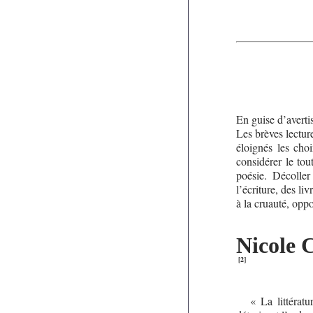
En guise d’averti
Les brèves lectur
éloignés les choi
considérer le to
poésie. Décoller
l’écriture, des li
à la cruauté, opp
Nicole C
[
2
]
« La littérat