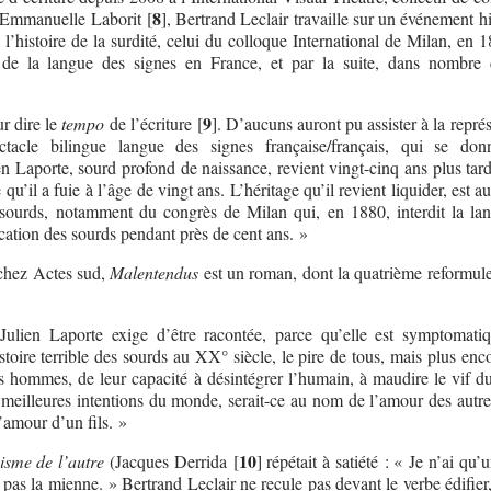
8
r Emmanuelle Laborit
[
]
, Bertrand Leclair travaille sur un événement h
 l’histoire de la surdité, celui du colloque International de Milan, en 
on de la langue des signes en France, et par la suite, dans nombre
9
ur dire le
tempo
de l’écriture
[
]
. D’aucuns auront pu assister à la repré
ctacle bilingue langue des signes française/français, qui se do
n Laporte, sourd profond de naissance, revient vingt-cinq ans plus tard
qu’il a fuie à l’âge de vingt ans. L’héritage qu’il revient liquider, est au
s sourds, notamment du congrès de Milan qui, en 1880, interdit la la
cation des sourds pendant près de cent ans. »
chez Actes sud,
Malentendus
est un roman, dont la quatrième reformule 
ulien Laporte exige d’être racontée, parce qu’elle est symptomati
stoire terrible des sourds au XX° siècle, le pire de tous, mais plus enc
es hommes, de leur capacité à désintégrer l’humain, à maudire le vif du
s meilleures intentions du monde, serait-ce au nom de l’amour des autre
’amour d’un fils. »
10
sme de l’autre
(Jacques Derrida
[
]
répétait à satiété : « Je n’ai qu’
t pas la mienne. » Bertrand Leclair ne recule pas devant le verbe édifier