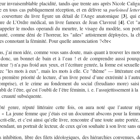
eur invraisemblable placidité, tandis que trente ans après Nicole Caliga
e en tous cas publiquement réception, et en délivre sa
purloined letter
3
a couverture du livre figure un détail de l’Ange anatomique
[
]
, qui 
4
rture de L’Ordre médical, un livre fameux de Jean Clavreul
[
]
. Cet "
rappeler le modus operandi du meurtre, le visage du modèle, son port 
uté, comme déni de l’horreur, les "ailes" artistement déployées, la ch
s connotant la féminité. Pour quelle annonciation ?<br<
as, j’ai mon idée, comme vous sans doute, mais quant à trouver les mots
e donc, un bonnet de bain et à l’eau ! et de comprendre aussi pourqu
uteur !) n’a pas froid aux yeux, et l’écriture genrée, la forme est sexuelle 
vec "les mots à eux", mais les mots à elle. Ce "thème" — littérature es
 première priorité de lecture, d’un livre pensé d’une extrémité à l’autr
omprise), et le crime au fondement du social (freudiano more) sai
bli de l’être, qu’est l’oubli de l’être féminin, i. e. l’assujettissement à la
a cruauté subséquente.
té genre, réputé littéraire cette fois, on aura noté que l’auteur r
 « La jeune femme que j’étais est un document abscons pour la femm
rit-elle, et c’est ainsi qu’elle livre, rencontre d’une toute autre portée,
dant, un portrait de lecteur, de ceux qu’on souhaite à son livre sans œi
 inhibition, libre des filets idéologiques, des hiérarchies convenues, de