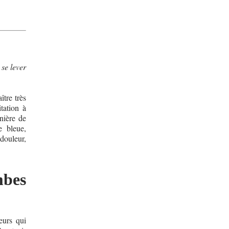
 se lever
ître très
tation à
nière de
e bleue,
 douleur,
mbes
eurs qui