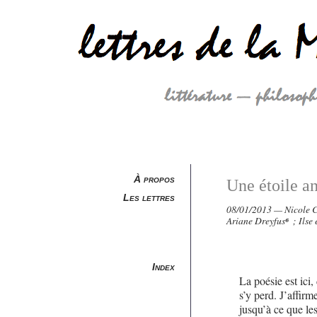
À propos
Une étoile a
Les lettres
08/01/2013 — Nicole C
Ariane Dreyfus
⁶
; Ilse 
Index
La poésie est ici,
s’y perd. J’affirm
jusqu’à ce que les