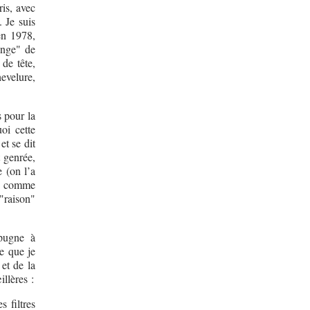
ris, avec
. Je suis
en 1978,
ange" de
de tête,
evelure,
 pour la
oi cette
et se dit
t genrée,
e (on l’a
si comme
 "raison"
épugne à
e que je
 et de la
llères :
s filtres