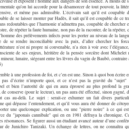
e civilisé et exposent l’homme aux dangers de son essence. À moins de s
ementale qu’on lui accorde pour la désamorcer de tout pouvoir, la litté
fensive, et même pas admissible. L’écrivain sait qu’il est coupable d’
ble de se laisser monter par Hadès, il sait qu’il est coupable de ce tr
lans redoutables que l’harmonie n’admettra pas, coupable de chercher e
stre, de répéter la faute humaine, non pas de la raconter, de la répéter,
l’homme des prélèvements infects pour les porter au niveau de la langu
e de se rendre inconciliable avec la paix, d’aller chercher les forc
ttérature n’est ni propre ni convenable, n’a rien à voir avec l’élégance,
sciente de ses enjeux, héritière de la pensée sorcière dont Michelet r
 mineur, lunaire, siégeant entre les lèvres du vagin de Baubô, contraire 
5)
emble à une profession de foi, et c’en est une. Sinon à quoi bon écrire e
t pas d’écrire n’importe quoi, et ce n’est pas la gravité du "sujet" 
 bel et bien l’autorité de qui en aura éprouvé au plus profond la gra
 de conserve (pour le lecteur), un pas aura été effectué, sinon gagné, 
ut cas au-delà. Le sujet : serait-ce exhumer un fait divers particul
me qui dépasse l’entendement, et qu’il vous aura été donner de côtoyer
porter une quelconque explication, ou une "pierre noire" à ce qui es
e du "japonais cannibale" qui en en 1981 défraya la chronique. Ce
s résonances. Se figurer aussi un étudiant avancé auteur d’une confér
r de Junichiro Tanizaki. Un échange de lettres, on ne connaîtra qu