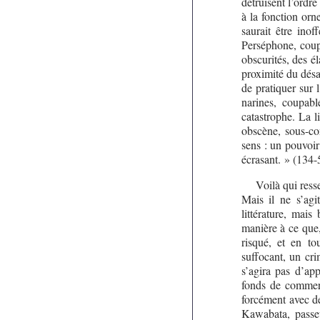
détruisent l’ordr
à la fonction orn
saurait être inof
Perséphone, coupa
obscurités, des é
proximité du désa
de pratiquer sur 
narines, coupabl
catastrophe. La li
obscène, sous-con
sens : un pouvoir
écrasant. » (134-
Voilà qui ress
Mais il ne s’agi
littérature, mais
manière à ce que,
risqué, et en to
suffocant, un cri
s’agira pas d’ap
fonds de commerc
forcément avec de
Kawabata, passeu