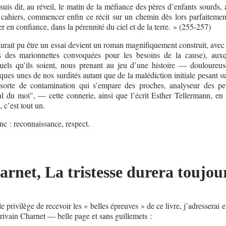
uis dit, au réveil, le matin de la méfiance des pères d’enfants sourds,
cahiers, commencer enfin ce récit sur un chemin dès lors parfaitement
r en confiance, dans la pérennité du ciel et de la terre. » (255-257)
aurait pu être un essai devient un roman magnifiquement construit, avec
s des marionnettes convoquées pour les besoins de la cause), aux
quels qu’ils soient, nous prenant au jeu d’une histoire — douloure
lques unes de nos surdités autant que de la malédiction initiale pesant s
la sorte de contamination qui s’empare des proches, analyseur des pe
éal du moi", — cette connerie, ainsi que l’écrit Esther Tellermann, en 
, c’est tout un.
c : reconnaissance, respect.
rnet, La tristesse durera toujou
e privilège de recevoir les « belles épreuves » de ce livre, j’adresserai e
écrivain Charnet — belle page et sans guillemets :