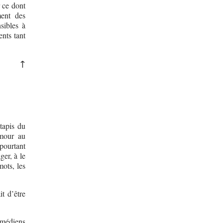
r ce dont
ment des
sibles à
ents tant
↑
tapis du
amour au
 pourtant
ger, à le
mots, les
it d’être
comédiens