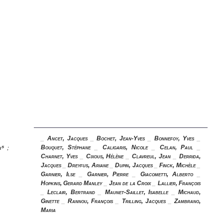
_
Ancet, Jacques
_
Bochet, Jean-Yves
_
Bonnefoy, Yves
_
u
⁵
;
Bouquet, Stéphane
_
Caligaris, Nicole
_
Celan, Paul
_
Charnet, Yves
_
Cixous, Hélène
_
Clavreul, Jean
_
Derrida,
Jacques
_
Dreyfus, Ariane
_
Dupin, Jacques
_
Finck, Michèle
_
Garnier, Ilse
_
Garnier, Pierre
_
Giacometti, Alberto
_
Hopkins, Gerard Manley
_
Jean de la Croix
_
Lallier, François
_
Leclair, Bertrand
_
Maunet-Saillet, Isabelle
_
Michaud,
Ginette
_
Rannou, François
_
Trilling, Jacques
_
Zambrano,
Maria