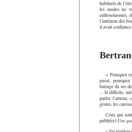
habituels de l’ét
les modes ne voi
enthousiasmes, d
l’intérieur des bo
il avait confiance
Bertran
« Pourquoi est
passé, pourquoi 
barrage de ses den
... Si difficile, 
parler, l’amour,
c
gestes, les caress
Ceux qui sont 
publié(e)
Une gue
« En résidence