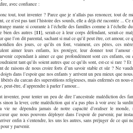
dire, avec confiance :
donc tout, tout inventer ? Parce que je n’allais pas renoncer, tout de 
t, ce n’est pas tant l’histoire des sourds, elle a déjà été racontée ... Ce 
trange manie si courante à l’échelle des familles comme à l’échelle d
11
le bien des autres
[
]
, serait-ce à leur corps défendant, serait-ce ma
r que l’on dit parental, sachant si mal ce qu’il peut être, cet amour, ce
otidien des jours, ce qu’ils en font, vraiment, ces pères, ces mère
lent aimer leurs enfants, les protéger, leur donner tout l’amour 
parvenir cependant à aimer ce que profondément sont ces enfants, ou c
udraient tant qu’ils soient autres que ce qu’ils sont, est-ce si rare ? Et
nt de raisons de nous croire forts d’un savoir stable et sûr ? Ne vaudr
 doigts dans l’espoir que nos enfants y arrivent un peu mieux que nous,
, libérés du carcan des superstitions religieuses, mais enfermés en nou
e
, peut-être, d’apprendre à parler l’amour...
ut inventer, pour tenter un peu de dire l’ancestrale malédiction des fam
 sinon la lever, cette malédiction qui n’a pas plus à voir avec la surdi
la vie ne dépendra jamais de notre capacité d’oraliser le monde,
 cœur que nous pouvons déployer dans l’espoir de parvenir, par instan
arriver enfin à s’entendre, les uns les autres, sans préjuger de ce qui n
pour y parvenir.