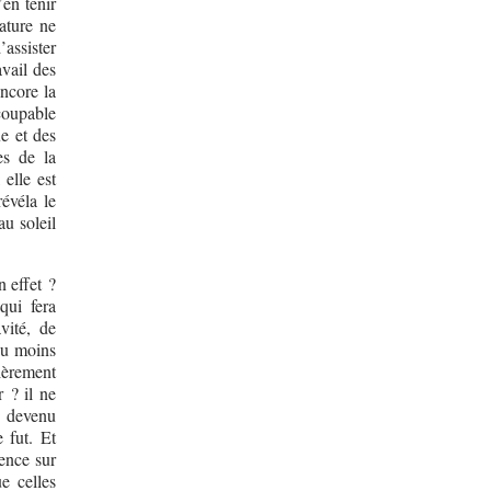
’en tenir
rature ne
assister
avail des
ncore la
 coupable
e et des
es de la
 elle est
évéla le
au soleil
n effet ?
qui fera
vité, de
du moins
ièrement
 ? il ne
t devenu
 fut. Et
ence sur
e celles