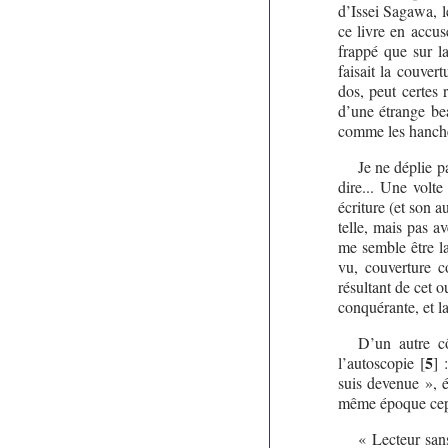
d’Issei Sagawa, l
ce livre en accus
frappé que sur l
faisait la couve
dos, peut certes 
d’une étrange bea
comme les hanche
Je ne déplie p
dire... Une volt
écriture (et son a
telle, mais pas a
me semble être la
vu, couverture c
résultant de cet ou
conquérante, et l
D’un autre cô
5
l’autoscopie
[
]
:
suis devenue », éc
même époque cepen
« Lecteur sans