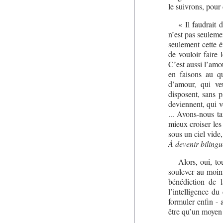
le suivrons, pour 
« Il faudrait 
n’est pas seulemen
seulement cette é
de vouloir faire 
C’est aussi l’amou
en faisons au qu
d’amour, qui veu
disposent, sans 
deviennent, qui vo
... Avons-nous ta
mieux croiser les
sous un ciel vide
À devenir bilingu
Alors, oui, to
soulever au moins
bénédiction de 
l’intelligence du
formuler enfin - 
être qu’un moyen 