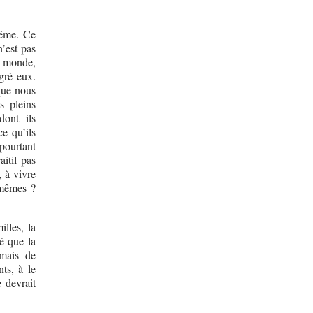
même. Ce
n’est pas
u monde,
lgré eux.
 que nous
s pleins
dont ils
e qu’ils
 pourtant
aitil pas
 à vivre
s-mêmes ?
illes, la
té que la
 mais de
ts, à le
e devrait