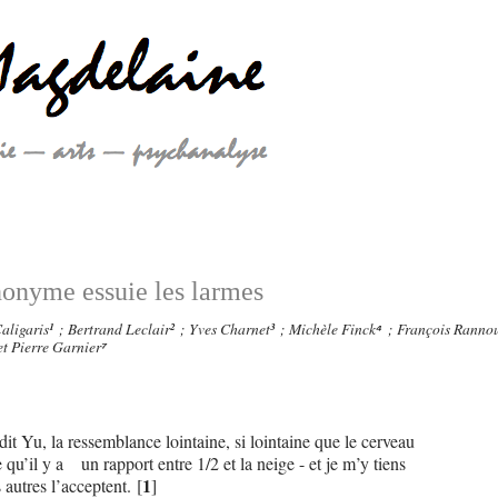
nonyme essuie les larmes
aligaris
¹
; Bertrand Leclair
²
; Yves Charnet
³
; Michèle Finck
⁴
; François Ranno
et Pierre Garnier
⁷
 dit Yu, la ressemblance lointaine, si lointaine que le cerveau
e qu’il y a
X
un rapport entre 1/2 et la neige - et je m’y tiens
1
 autres l’acceptent.
[
]