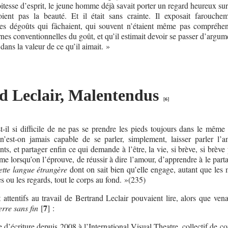
roitesse d’esprit, le jeune homme déjà savait porter un regard heureux su
ent pas la beauté. Et il était sans crainte. Il exposait farouche
es dégoûts qui fâchaient, qui souvent n’étaient même pas compréhen
rnes conventionnelles du goût, et qu’il estimait devoir se passer d’argum
 dans la valeur de ce qu’il aimait. »
d Leclair, Malentendus
[
6
]
-il si difficile de ne pas se prendre les pieds toujours dans le même 
n’est-on jamais capable de se parler, simplement, laisser parler l’
ts, et partager enfin ce qui demande à l’être, la vie, si brève, si brève
même lorsqu’on l’éprouve, de réussir à dire l’amour, d’apprendre à le parta
ette langue étrangère
dont on sait bien qu’elle engage, autant que les 
es ou les regards, tout le corps au fond. »(235)
attentifs au travail de Bertrand Leclair pouvaient lire, alors que vena
7
rre sans fin
[
]
:
 d’écriture depuis 2008 à l’International Visual Theatre, collectif de 