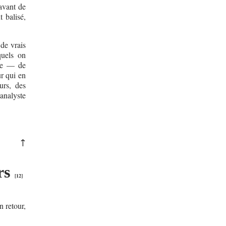
 avant de
 balisé,
 de vrais
quels on
use — de
ur qui en
urs, des
analyste
↑
rs
[
12
]
n retour,