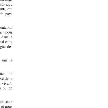
istorique
1880, qui
 de pays
sentation
nne pour
 dans la
ssi celui
ngue des
ainsi la
que, non
ore de la
 vivant,
s ou, en
une seule
, et nous