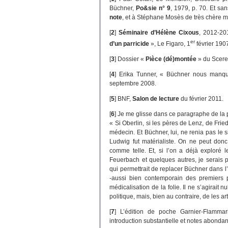
Büchner,
Po&sie n° 9
, 1979, p. 70. Et sa
note
, et à Stéphane Mosès de très chère 
[
2
]
Séminaire d’Hélène Cixous
, 2012-20
er
d’un parricide
», Le Figaro, 1
février 190
[
3
]
Dossier «
Pièce (dé)montée
» du Scere
[
4
]
Erika Tunner, « Büchner nous manq
septembre 2008.
[
5
]
BNF,
Salon de lecture
du février 2011.
[
6
]
Je me glisse dans ce paragraphe de la 
« Si Oberlin, si les pères de Lenz, de Frie
médecin. Et Büchner, lui, ne renia pas le si
Ludwig fut matérialiste. On ne peut donc
comme telle. Et, si l’on a déjà exploré 
Feuerbach et quelques autres, je serais 
qui permettrait de replacer Büchner dans l’h
-aussi bien contemporain des premiers p
médicalisation de la folie. Il ne s’agirait 
politique, mais, bien au contraire, de les 
[
7
]
L’édition de poche Garnier-Flamma
introduction substantielle et notes abondan