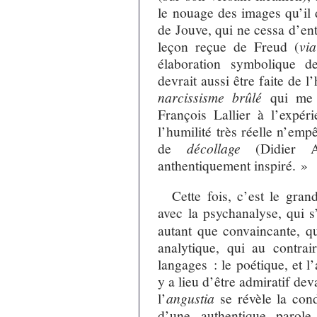
le nouage des images qu’il 
de Jouve, qui ne cessa d’ent
leçon reçue de Freud (
via
élaboration symbolique d
devrait aussi être faite de l
narcissisme brûlé
qui me s
François Lallier à l’expér
l’humilité très réelle n’em
de
décollage
(Didier An
anthentiquement inspiré. »
Cette fois, c’est le gran
avec la psychanalyse, qui 
autant que convaincante, q
analytique, qui au contrair
langages : le poétique, et l
y a lieu d’être admiratif de
l’
angustia
se révèle la con
d’une authentique parole