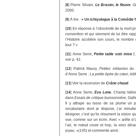
[
8
]
Pierre Silvain,
Le Brasier, le fleuve
. 
2000.
[
9
]
À lire :
« Un ichtyologue à la Comédie 
[
10
]
En réponse à l’obscénité de la mort p
convention et qui viennent de lui être rap
l’Histoire accélère son cours, le nombre
tour ? »
[
11
]
Anne Serre,
Petite table sois mise !
voir p. 42.
[
12
]
Patrick Maury,
Petites métanies du
d’Anne Serre :
La petite épée du cœur
, édi
[
13
]
Voir la recension de
Crâne chaud
.
[
14
]
Anne Serre,
Eva Lone
, Champ Vallon
dans
Essais de critique buissonnière
, Gal
Il y attrape au lasso de sa plume un 
vocabulaire dont je dispose, j’ai minut
désigner, c’est qu’ils résument la vision q
vue, comme sur un écrin. Avec « arête d’or
l’air, le nœud coule et hop, la voici dé
joyau. »(145) et commente ainsi :