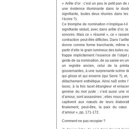
« Arête d’or : c’est un peu le petit pan 
une évidence illuminante dans le doubl
signifiante, toutes deux réunies dans le
l’écrire ?).
Ce triomphe de nomination n’implique-t-il
signifiante séduit, avec dans arête d’or, 
sonores. Mais ce « résumé », ce « rasse
contraction peut-être difficiles. Dans l’arêt
donne comme forme tranchante, même si el
partir d’elle le grain lumineux des tuiles 
frappe implicitement l’essence de l’objet
geste de sa nomination, de sa saisie en une
un registre ancien, celui de la préda
gouvernantes, à une surprenante scène de
qui glisse et qui enserre (qui Serre ?), et, 
détachement esthétique. Ainsi naît entre l
lasso, à la fois lacet étrangleur et enlacem
genèse du mot juste : c’est aussi une visi
d’amour, sont assassines ; elles nous pre
captivent aux nœuds de leurs élaborat
finalement, peut-être, la paix du cœur.
d’amour », pp. 171-172.
Comment ne pas recopier ?