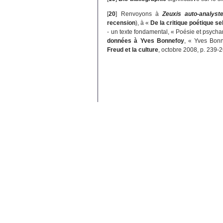
[
20
]
Renvoyons à
Zeuxis auto-analyst
recension
), à «
De la critique poétique s
- un texte fondamental, « Poésie et psycha
données à Yves Bonnefoy
, « Yves Bonn
Freud et la culture
, octobre 2008, p. 239-