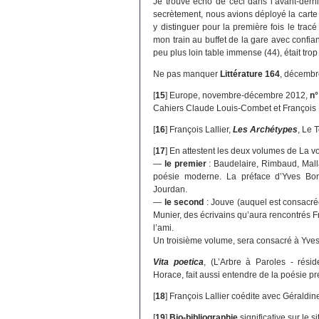
Je trouve écho de ceci dans l’avant-der
secrètement, nous avions déployé la carte 
y distinguer pour la première fois le tracé
mon train au buffet de la gare avec confia
peu plus loin table immense (44), était trop
Ne pas manquer
Littérature 164
, décembr
[
15
]
Europe, novembre-décembre 2012,
n°
Cahiers Claude Louis-Combet et François L
[
16
]
François Lallier,
Les Archétypes
, Le 
[
17
]
En attestent les deux volumes de La voi
—
le premier
: Baudelaire, Rimbaud, Mall
poésie moderne. La préface d’Yves Bon
Jourdan.
—
le second
: Jouve (auquel est consacrée
Munier, des écrivains qu’aura rencontrés Fr
l’ami.
Un troisième volume, sera consacré à Yve
Vita poetica
, (L’Arbre à Paroles - réside
Horace, fait aussi entendre de la poésie pr
[
18
]
François Lallier coédite avec Géraldin
[
19
]
Bio-bibliographie
significative sur le s