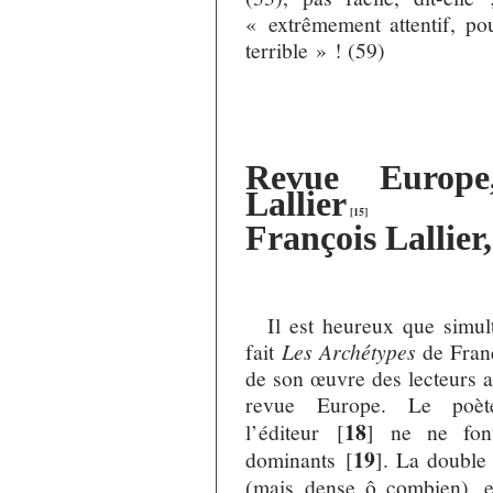
« extrêmement attentif, po
terrible » ! (59)
Revue Europe
Lallier
[
15
]
François Lallier
Il est heureux que simul
fait
Les Archétypes
de Franç
de son œuvre des lecteurs a
revue Europe. Le poète,
18
l’éditeur
[
]
ne ne font
19
dominants
[
]
. La double 
(mais dense ô combien), e