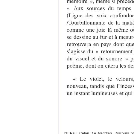
mémoire », même si précédé 
« Aux sources du temps 
(Ligne des voix confondues
/Tourbillonnante de la mati
comme une joie là même où e
se dessine au fur et à mesu
retrouvera en pays dont que
s’agisse du « retournement 
du visuel et du sonore » pa
poème, dont on citera les de
« Le violet, le velours
nouveau, tandis que l’inces
un instant lumineuses et qui 
[
1
]
Paul Celan,
Le
Méridien
, Discours p