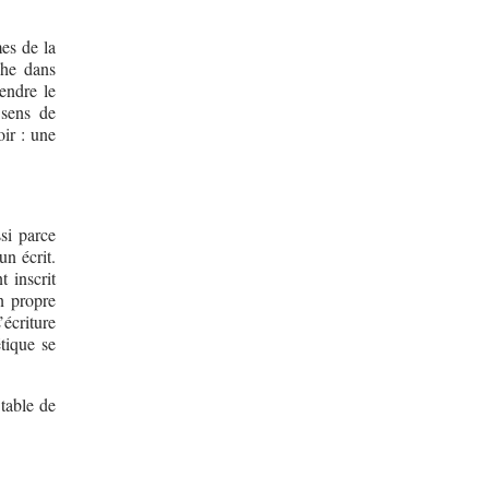
mes de la
che dans
rendre le
 sens de
oir : une
si parce
un écrit.
t inscrit
n propre
écriture
étique se
 table de