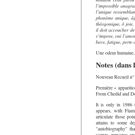
l’impossible anagra
l’unique ressemblan
phonème unique, âge 
théogonique, ô joie,
il doit accoucher de
s’impose, oui l’amo
bave, fatigue, perte 
Une odeur humaine,
Notes (dans 
Nouveau Recueil n° 
Première « appariti
From Chedid and Doh
It is only in 1986 t
appears, with Flamm
articulate those poi
attains to some de
"autobiography" that
scenes, personas and