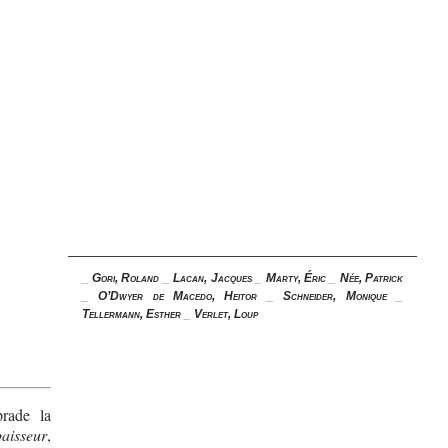
_
Gori, Roland
_
Lacan, Jacques
_
Marty, Éric
_
Née, Patrick
_
O’Dwyer de Macedo, Heitor
_
Schneider, Monique
_
Tellermann, Esther
_
Verlet, Loup
prade la
aisseur
,