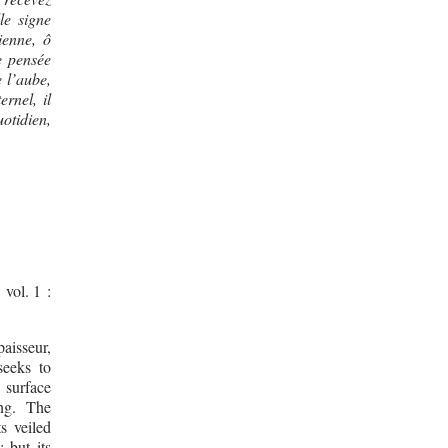
le signe
ienne, ô
e pensée
 l’aube,
rnel, il
otidien,
vol. 1 :
aisseur,
seeks to
 surface
ing. The
s veiled
; but its