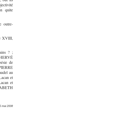
ectivité
on quite
e outre-
e XVIII,
ins ? ;
; HERVÉ
ésie de
; PIERRE
udel au
acan et
acan et
SABETH
5 mai 2008