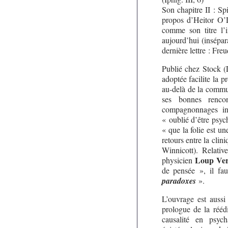
Son chapitre II : Sp
propos d’Heitor O
comme son titre l’
aujourd’hui (insépar
dernière lettre : Fre
Publié chez Stock (L’
adoptée facilite la p
au-delà de la commun
ses bonnes renco
compagnonnages int
« oublié d’être psy
« que la folie est un
retours entre la clin
Winnicott). Relati
Loup Ver
physicien
de pensée », il fa
paradoxes
».
L’ouvrage est aussi
prologue de la rééd
causalité en psyc