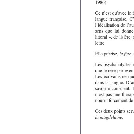
1986)
Ce n’est qu’avec le 
langue française. C
l’idéalisation de l’
sens que lui donne
littoral », de lisière
lettre.
Elle précise,
in fine
:
Les psychanalystes i
que le rêve par exem
Les écrivains ne que
dans la langue. D’ai
savoir inconscient. 
n’est pas une thérapi
nourrit forcément de l
Ces deux points servi
la magdelaine
.