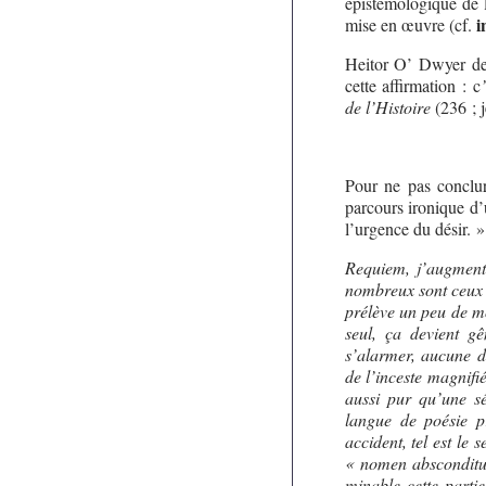
épistémologique de l
i
mise en œuvre (cf.
Heitor O’ Dwyer de 
cette affirmation : c
de l’Histoire
(236 ; j
Pour ne pas conclur
parcours ironique d’
l’urgence du désir. »
Requiem, j’augmente
nombreux sont ceux q
prélève un peu de mo
seul, ça devient gê
s’alarmer, aucune de
de l’inceste magnifi
aussi pur qu’une sé
langue de poésie pr
accident, tel est le
« nomen absconditum 
minable cette parti