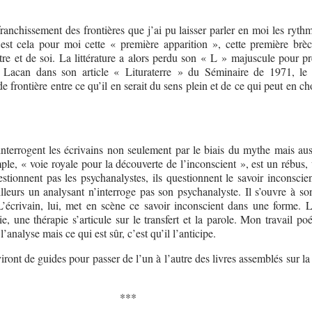
franchissement des frontières que j’ai pu laisser parler en moi les ryth
’est cela pour moi cette « première apparition », cette première brè
autre et de soi. La littérature a alors perdu son « L » majuscule pour p
 Lacan dans son article « Lituraterre » du Séminaire de 1971, le
, de frontière entre ce qu’il en serait du sens plein et de ce qui peut en ch
nterrogent les écrivains non seulement par le biais du mythe mais aus
ple, « voie royale pour la découverte de l’inconscient », est un rébus, 
stionnent pas les psychanalystes, ils questionnent le savoir inconscien
lleurs un analysant n’interroge pas son psychanalyste. Il s’ouvre à so
L’écrivain, lui, met en scène ce savoir inconscient dans une forme. L’
e, une thérapie s’articule sur le transfert et la parole. Mon travail po
’analyse mais ce qui est sûr, c’est qu’il l’anticipe.
ront de guides pour passer de l’un à l’autre des livres assemblés sur la
***