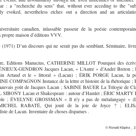
ar : a "recherche du sens" that, without ever acceding to the "subj
gly evoked, nevertheless etches out a direction and an articulati
versitaire canadien, inlassable passeur de la poésie contemporain
sa propre maison d’éditions VVV.
e (1971) D’un discours qui ne serait pas du semblant, Séminaire, livr
ature, Editions Manucius, CATHERINE MILLOT Pourquoi des écriva
IEUX-GENDRON Jacques Lacan, « L’Autre » d’André Breton 
Artaud et le « littoral » (Lacan) ; ÉRIK PORGE Lacan, la po
INE COMPAGNON Instance de la lettre et histoire de la rhétorique 
uvais goût de Jacques Lacan ; SABINE BAUER La Trilogie de Cla
L SIBONY Lacan et Shakespeare : autour d’Hamlet ; ÉRIC MARTY L
école ; ÉVELYNE GROSSMAN « Il n’y a pas de métalangage » (L
-MICHEL RABATÉ, Qui jouit de la joie de Joyce ? ; ELI
 de Lacan. Inventaire de choses disparues .
© Ronald Klapka _ 1