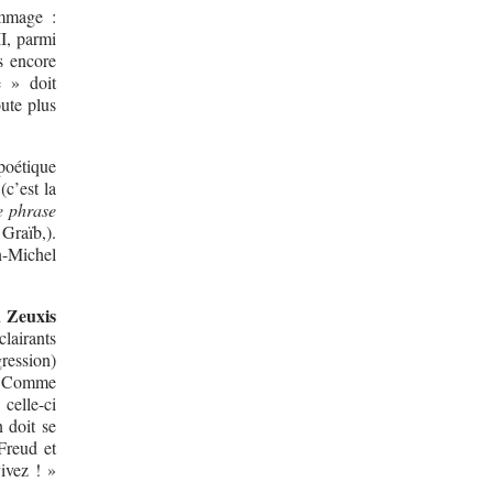
ommage :
I, parmi
s encore
e » doit
oute plus
 poétique
(c’est la
 phrase
Graïb,).
n-Michel
Zeuxis
n
clairants
gression)
. Comme
celle-ci
 doit se
Freud et
vivez ! »