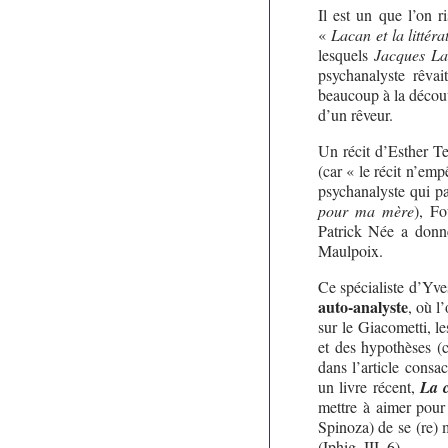
Il est un que l’on r
«
Lacan et la littéra
lesquels
Jacques Lac
psychanalyste rêvai
beaucoup à la découve
d’un rêveur.
Un récit d’Esther 
(car « le récit n’emp
psychanalyste qui pa
pour ma mère
), F
Patrick Née a donné
Maulpoix.
Ce spécialiste d’Yv
auto-analyste
, où l
sur le Giacometti, l
et des hypothèses (
dans l’article consa
un livre récent,
La 
mettre à aimer pour
Spinoza) de se (re) 
(Iphig. III, 6)