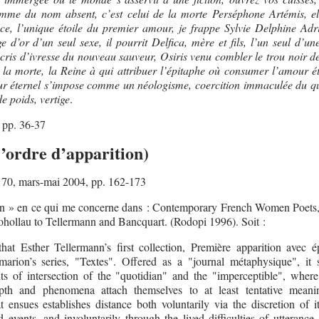
mme du nom absent, c’est celui de la morte Perséphone Artémis, el
ce, l’unique étoile du premier amour, je frappe Sylvie Delphine Adr
d’or d’un seul sexe, il pourrit Delfica, mère et fils, l’un seul d’un
 cris d’ivresse du nouveau sauveur, Osiris venu combler le trou noir de
 la morte, la Reine à qui attribuer l’épitaphe où consumer l’amour éte
ur éternel s’impose comme un néologisme, coercition immaculée du qu
de poids, vertige
.
 pp. 36-37
l’ordre d’apparition)
70, mars-mai 2004, pp. 162-173
on » en ce qui me concerne dans : Contemporary French Women Poets, 
ollau to Tellermann and Bancquart. (Rodopi 1996). Soit :
hat Esther Tellermann’s first collection, Première apparition avec ép
arion’s series, "Textes". Offered as a "journal métaphysique", it 
nts of intersection of the "quotidian" and the "imperceptible", where
pth and phenomena attach themselves to at least tentative mean
 ensues establishes distance both voluntarily via the discretion of it
 events, and involuntarily through the lived difficulties of utterance 