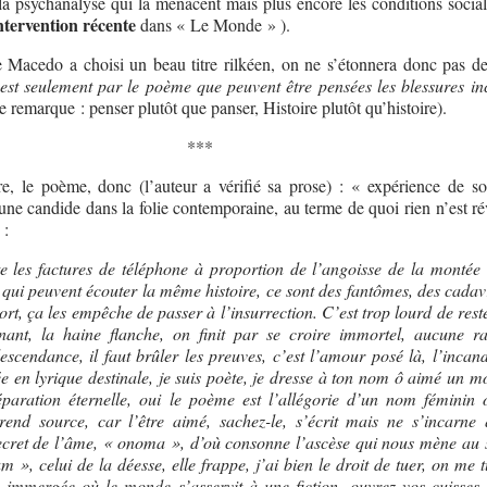
a psychanalyse qui la menacent mais plus encore les conditions social
ntervention récente
dans « Le Monde » ).
Macedo a choisi un beau titre rilkéen, on ne s’étonnera donc pas de
’est seulement par le poème que peuvent être pensées les blessures in
e remarque : penser plutôt que panser, Histoire plutôt qu’histoire).
***
e, le poème, donc (l’auteur a vérifié sa prose) : « expérience de s
une candide dans la folie contemporaine, au terme de quoi rien n’est ré
 :
 les factures de téléphone à proportion de l’angoisse de la montée 
ui peuvent écouter la même histoire, ce sont des fantômes, des cadavr
rt, ça les empêche de passer à l’insurrection. C’est trop lourd de rest
nant, la haine flanche, on finit par se croire immortel, aucune r
scendance, il faut brûler les preuves, c’est l’amour posé là, l’incan
ée en lyrique destinale, je suis poète, je dresse à ton nom ô aimé un 
paration éternelle, oui le poème est l’allégorie d’un nom féminin 
end source, car l’être aimé, sachez-le, s’écrit mais ne s’incarne
 secret de l’âme, « onoma », d’où consonne l’ascèse qui nous mène au 
», celui de la déesse, elle frappe, j’ai bien le droit de tuer, on me t
e immergée où le monde s’asservit à une fiction, ouvrez vos cuisses,