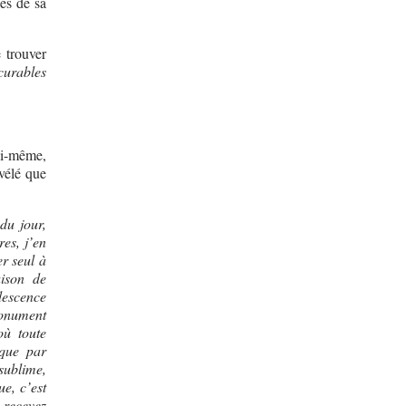
es de sa
 trouver
curables
oi-même,
vélé que
du jour,
es, j’en
er seul à
aison de
descence
monument
où toute
 que par
sublime,
ue, c’est
 recevez