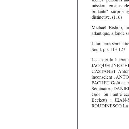
mission remains cle
brûlante" surprisin
distinctive. (116)
Michaël Bishop, uni
atlantique, a fondé 
Lituraterre séminair
Seuil, pp. 113-127
Lacan et la littér
JACQUELINE CHÉN
CASTANET Antonin 
inconscient ; ANTO
PACHET Goût et ma
Séminaire ; DANIE
Gide, ou l’autre 
Beckett) ; JEAN
ROUDINESCO La liste