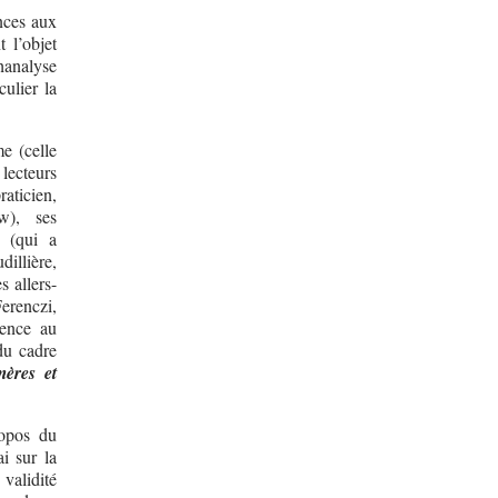
nces aux
t l’objet
hanalyse
culier la
me (celle
 lecteurs
raticien,
w), ses
e (qui a
illière,
s allers-
Ferenczi,
rence au
du cadre
ères et
ropos du
i sur la
alidité