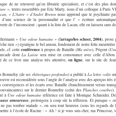
isque de ne retrouver qu’en librairie spécialisée, et c’est des plus d
ture
», textes rassemblés par Eric Marty, issus d’un colloque à Paris VI
an, « L’Autre » d’André Breton
nous apprend que le psychiatre pa
t d’une science de la personnalité et que l’ « écriture automatiqu
rte de l’inconscient ; quant à la liste de Lacan, elle en laissera sans d
arrago/leo scheer, 2004
Tellermann «
Une odeur humaine
» (f
), prose
êche rien ») égratigne le bel amour, fondement de notre folie meurtrière 
conférence
rle, cf. cette
à propos de Bataille (
Ma mère
), Prigent (
Une
ourcade dont
La Laisse
sera mise en consonance avec celle d’Abou 
en ligne
 de ce livre une analyse très attentive,
, sur le site de Jea
es Bonnefoy (de ses
rhétoriques profondes
) a publié à
La lettre volée
u
’œuvre est reconsidérée sous l’angle de l’analyse avec des aperçus très é
es convergences et les écarts avec Bataille (franchissement versus trans
convaincantes) sur le dernier Bonnefoy (celui des
Planches courbes
)
cré à
Une odeur humaine
référence est faite à Monique Schneider. De 
cause amoureuse
, prolongera à coup sûr la réflexion. Et puisque « on
 ne pas tomber malade », on sera tout heureux (sous les regards de 
mettre à l’école de Racine : « Ah ! si je vous suis cher, ma Princesse, 