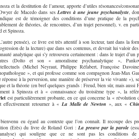
inoza et la destitution de l’amour, apporte d’utiles résonances/consona
’Dwyer de Macedo dans ses
Lettres à une jeune psychanalyste
, don
indique est de témoigner des conditions d’une pratique de la psyc
ablement de théories, de rencontres, d’un trajet personnel), v. en parti
ud et Spinoza.
autre pensée), ce livre est très attentif à son lecteur, tant dans la for
rogression de la lecture) que dans ses contenus, et devrait lui valoir des
auté analytique qui s’y retrouvera certainement : dans le trajet d’un p
ntres (Dolto et son « amoralisme psychanalytique », Panko
ellectuels (Michel Neyraut, Philippe Réfabert, Françoise Davoin
chopathologue », et qui professe comme son compagnon Jean-Max Gaud
e réponse à la perversion, une manière de préserver la vie vivante »), se
ique et la théorie (en bref quelques grands : Freud, bien sûr, mais aussi 
vement à Spinoza et à « connaissance du troisième type », la réfé
let
est particulièrement probante, en ce qui concerne la « révolution 
ut effectivement retourner à «
La Malle de Newton
», aux «
Chim
 bienvenu eu égard au contexte que l’on connaît. Il recoupe des p
ition (Erès) du livre de Roland Gori :
La preuve par la parole
(essa
hanalyse) qui souligne que ce ne sont pas les conditions de v