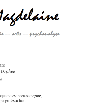
ure
Orphée
/
09
que potest pecasse negare,
a professa facit.