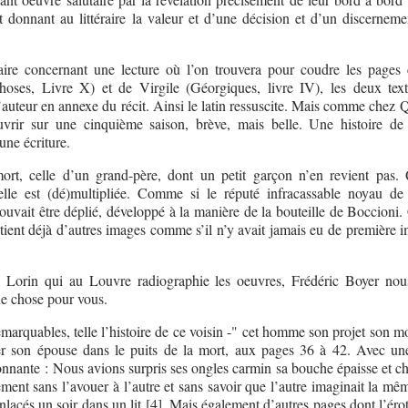
 donnant au littéraire la valeur et d’une décision et d’un discerneme
faire concernant une lecture où l’on trouvera pour coudre les pages c
ses, Livre X) et de Virgile (Géorgiques, livre IV), les deux text
l’auteur en annexe du récit. Ainsi le latin ressuscite. Mais comme chez
uvrir sur une cinquième saison, brève, mais belle. Une histoire de
une écriture.
mort, celle d’un grand-père, dont un petit garçon n’en revient pas.
 elle est (dé)multipliée. Comme si le réputé infracassable noyau de 
uvait être déplié, développé à la manière de la bouteille de Boccioni.
tient déjà d’autres images comme s’il n’y avait jamais eu de première i
 Lorin qui au Louvre radiographie les oeuvres, Frédéric Boyer nous
ue chose pour vous.
emarquables, telle l’histoire de ce voisin -" cet homme son projet son m
r son épouse dans le puits de la mort, aux pages 36 à 42. Avec un
étonnante : Nous avions surpris ses ongles carmin sa bouche épaisse et 
ment sans l’avouer à l’autre et sans savoir que l’autre imaginait la mê
nlacés un soir dans un lit [4]. Mais également d’autres pages dont l’éro