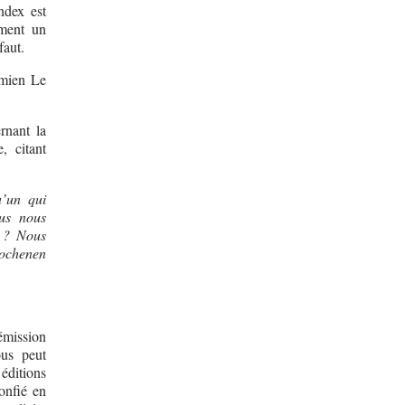
ndex est
ement un
faut.
amien Le
rnant la
, citant
u’un qui
us nous
u ? Nous
rochenen
émission
ous peut
éditions
onfié en