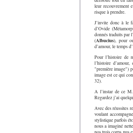
leur recouvrement et
risque à prendre.
J’invite donc à le 
d’Ovide (Métamorpho
donnés traduits par 
Albucius
(
), pour o
d’amour, le temps d’
Pour l’histoire de 
l’histoire d’amour,
"première image") po
image est ce qui con
32).
A l’instar de ce M.
Regardez j’ai quelq
Avec des réussites r
voulant accompagne
stylistique parfois 
nous a imaginé nette
nos trois corps nus e