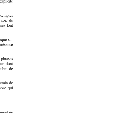
xplicite
exemples
 soi, de
ures font
loque sur
 présence
 phrases
ur dont
ombre de
hemin de
hose qui
ement de