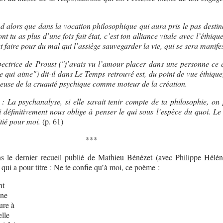
lors que dans la vocation philosophique qui aura pris le pas destina
ont tu as plus d’une fois fait état, c’est ton alliance vitale avec l’éthique
t faire pour du mal qui l’assiège sauvegarder la vie, qui se sera manife
pectrice de Proust ("j’avais vu l’amour placer dans une personne ce q
 qui aime") dit-il dans Le Temps retrouvé est, du point de vue éthique,
ueuse de la cruauté psychique comme moteur de la création.
 : La psychanalyse, si elle savait tenir compte de ta philosophie, on 
i définitivement nous oblige à penser le qui sous l’espèce du quoi. Le 
tié pour moi.
(p. 61)
***
ns le dernier recueil publié de Mathieu Bénézet (avec Philippe Hélé
qui a pour titre : Ne te confie qu’à moi, ce poème :
nt
gne
eure à
elle