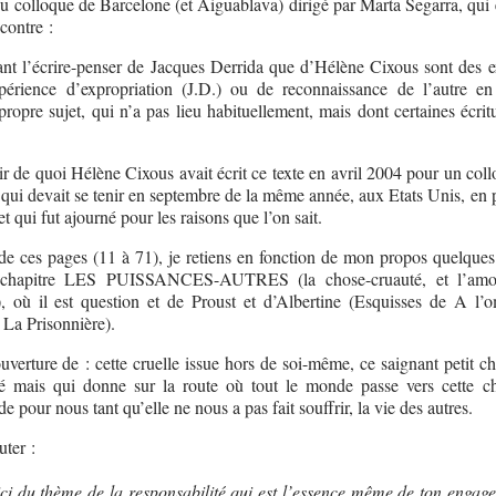
u colloque de Barcelone (et Aiguablava) dirigé par Marta Segarra, qui e
ncontre :
ant l’écrire-penser de Jacques Derrida que d’Hélène Cixous sont des 
xpérience d’expropriation (J.D.) ou de reconnaissance de l’autre en
 propre sujet, qui n’a pas lieu habituellement, mais dont certaines écrit
ir de quoi Hélène Cixous avait écrit ce texte en avril 2004 pour un col
, qui devait se tenir en septembre de la même année, aux Etats Unis, en
t qui fut ajourné pour les raisons que l’on sait.
de ces pages (11 à 71), je retiens en fonction de mon propos quelques
 chapitre LES PUISSANCES-AUTRES (la chose-cruauté, et l’amo
, où il est question et de Proust et d’Albertine (Esquisses de A l’
, La Prisonnière).
uverture de : cette cruelle issue hors de soi-même, ce saignant petit c
é mais qui donne sur la route où tout le monde passe vers cette c
de pour nous tant qu’elle ne nous a pas fait souffrir, la vie des autres.
ter :
ci du thème de la responsabilité qui est l’essence même de ton engag