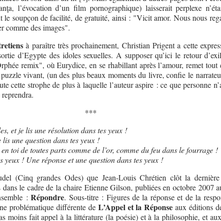
anţa, l’évocation d’un film pornographique) laisserait perplexe n’éta
t le soupçon de facilité, de gratuité, ainsi : "Vicit amor. Nous nous re
er comme des images".
tretiens
à paraître très prochainement, Christian Prigent a cette expres
sortie d’Egypte des idoles sexuelles. A supposer qu’ici le retour d’exi
rphée remix", où Eurydice, en se rhabillant après l’amour, remet tout 
uzzle vivant, (un des plus beaux moments du livre, confie le narrateur
ute cette strophe de plus à laquelle l’auteur aspire : ce que personne n
e reprendra.
***
s, et je lis une résolution dans tes yeux !
e lis une question dans tes yeux !
en toi de toutes parts comme de l’or, comme du feu dans le fourrage !
 yeux ! Une réponse et une question dans tes yeux !
udel (Cinq grandes Odes) que Jean-Louis Chrétien clôt la dernière
 dans le cadre de la chaire Etienne Gilson, publiées en octobre 2007 
Répondre
ensemble :
. Sous-titre : Figures de la réponse et de la respo
L’Appel et la Réponse
une problématique différente de
aux éditions d
as moins fait appel à la littérature (la poésie) et à la philosophie, et au