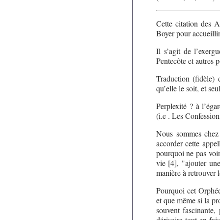
Cette citation des 
Boyer pour accueill
Il s’agit de l’exer
Pentecôte et autres 
Traduction (fidèle)
qu’elle le soit, et se
Perplexité ? à l’ég
(i.e . Les Confession
Nous sommes chez c
accorder cette appel
pourquoi ne pas voi
vie [4], "ajouter un
manière à retrouver l
Pourquoi cet Orphée
et que même si la pro
souvent fascinante, 
dérisoire tout en fa