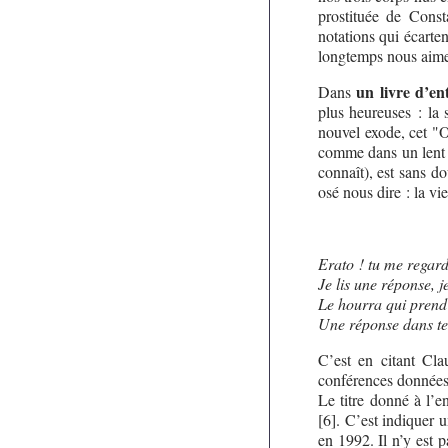
prostituée de Const
notations qui écarten
longtemps nous aim
un livre d’en
Dans
plus heureuses : la 
nouvel exode, cet "O
comme dans un lent p
connaît), est sans do
osé nous dire : la vi
Erato ! tu me regarde
Je lis une réponse, j
Le hourra qui prend 
Une réponse dans tes
C’est en citant Cla
conférences données
Le titre donné à l’
[6]. C’est indiquer 
en 1992. Il n’y est p