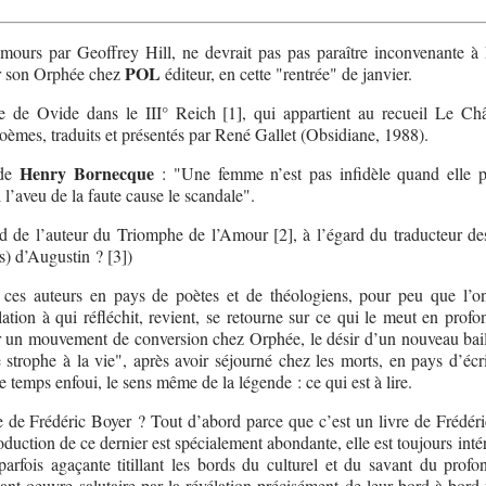
Amours par Geoffrey Hill, ne devrait pas pas paraître inconvenante à 
POL
ir son Orphée chez
éditeur, en cette "rentrée" de janvier.
gue de Ovide dans le III° Reich [1], qui appartient au recueil Le Ch
poèmes, traduits et présentés par René Gallet (Obsidiane, 1988).
Henry Bornecque
 de
: "Une femme n’est pas infidèle quand elle p
ul l’aveu de la faute cause le scandale".
ard de l’auteur du Triomphe de l’Amour [2], à l’égard du traducteur d
s) d’Augustin ? [3])
es auteurs en pays de poètes et de théologiens, pour peu que l’on
lation à qui réfléchit, revient, se retourne sur ce qui le meut en profo
r un mouvement de conversion chez Orphée, le désir d’un nouveau bail
e strophe à la vie", après avoir séjourné chez les morts, en pays d’écr
e temps enfoui, le sens même de la légende : ce qui est à lire.
 de Frédéric Boyer ? Tout d’abord parce que c’est un livre de Frédéri
duction de ce dernier est spécialement abondante, elle est toujours inté
parfois agaçante titillant les bords du culturel et du savant du profo
isant oeuvre salutaire par la révélation précisément de leur bord à bord