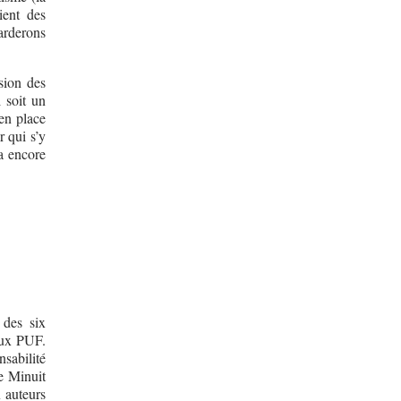
ient des
garderons
sion des
l soit un
en place
 qui s’y
’a encore
 des six
aux PUF.
nsabilité
e Minuit
x auteurs