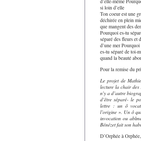
d’elle-même Pourquo
si loin d’elle
Ton coeur est une g
déchirée en plein mi
que mangent des den
Pourquoi es-tu sépar
séparé des fleurs et 
d’une mer Pourquoi
es-tu séparé de toi-
quand la beauté abo
Pour la remise du pr
Le projet de Mathie
lecture la chair des 
n’y a d’autre biogra
d’être séparé- le p
lettre : un ô voca
l’origine ». Un ô qu
invocation ou abîme
Bénézet fait son habi
D’Orphée à Orphée, l