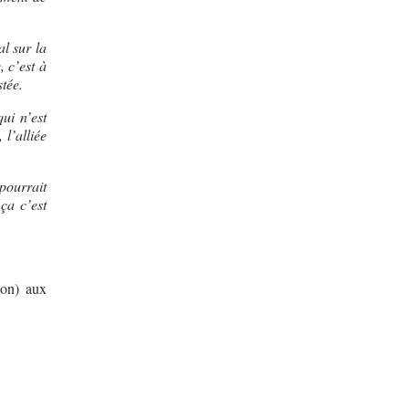
l sur la
, c’est à
stée.
ui n’est
 l’alliée
pourrait
ça c’est
non) aux