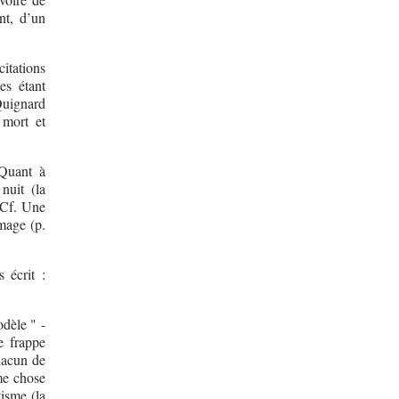
nt, d’un
itations
es étant
 Quignard
 mort et
 Quant à
nuit (la
 Cf. Une
mage (p.
 écrit :
odèle " -
e frappe
chacun de
me chose
tisme (la