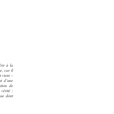
rir à la
e, car il
 vient –
nt d’une
stion de
 vérité :
gue dont