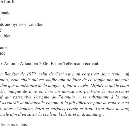
i fuis-tu
renade
di
ts anonymes et cruelles
é
du bleu
même
nde.
ix Antonin Artaud en 2006, Esther Tellermann écrivait :
u Bénézet de 1979, celui de Ceci est mon corps est donc tenu : off
mots, cette chair qui est souffle afin de faire de ce souffle une mémoir
phie que la mémoire de la langue. Igitur aveugle, Orphée à qui le chant
oète indique de livre en livre un non-savoir, peut-être le ressasseme
tif qui rassemble l’origine de l’humain « se substituant à la que
i assourdit la mélancolie comme il la fait affleurer pour la rendre à sa
, anus et bouche, bord et surface, cercle et trou. Trou dans la lan
tacle afin d’en saisir la couleur, l’odeur et la dramaturgie
.
ecteurs inclus.