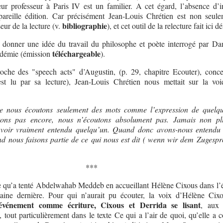
teur professeur à Paris IV est un familier. A cet égard, l’absence d’i
areille édition. Car précisément Jean-Louis Chrétien est non seul
bibliographie
eur de la lecture (v.
), et cet outil de la relecture fait ici dé
se donner une idée du travail du philosophe et poète interrogé par D
téléchargeable
démie (émission
).
che des "speech acts" d’Augustin, (p. 29, chapitre Ecouter), conce
 est lu par sa lecture), Jean-Louis Chrétien nous mettait sur la voie
e nous écoutons seulement des mots comme l’expression de quelq
tons pas encore, nous n’écoutons absolument pas. Jamais non pl
 avoir vraiment entendu quelqu’un. Quand donc avons-nous entend
d nous faisons partie de ce qui nous est dit ( wenn wir dem Zugesp
***
ce qu’a tenté Abdelwahab Meddeb en accueillant Hélène Cixous dans l’
ine dernière. Pour qui n’aurait pu écouter, la voix d’Hélène Cix
événement comme écriture, Cixous et Derrida se lisant
, aux 
out particulièrement dans le texte Ce qui a l’air de quoi, qu’elle a c