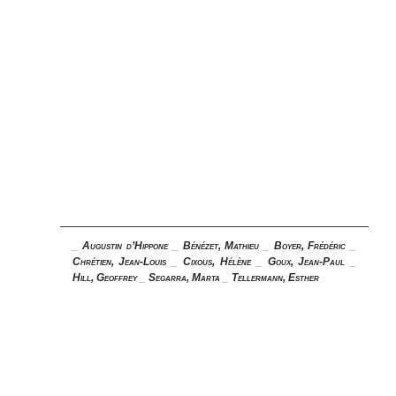
_
Augustin d’Hippone
_
Bénézet, Mathieu
_
Boyer, Frédéric
_
Chrétien, Jean-Louis
_
Cixous, Hélène
_
Goux, Jean-Paul
_
Hill, Geoffrey
_
Segarra, Marta
_
Tellermann, Esther