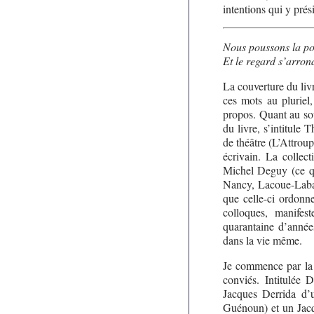
intentions qui y prés
Nous poussons la po
Et le regard s’arron
La couverture du livr
ces mots au pluriel
propos. Quant au sous
du livre, s’intitule
de théâtre (L’Attro
écrivain. La collec
Michel Deguy (ce qui
Nancy, Lacoue-Labart
que celle-ci ordonne
colloques, manifes
quarantaine d’anné
dans la vie même.
Je commence par la f
conviés. Intitulée 
Jacques Derrida d’u
Guénoun) et un Jacqu