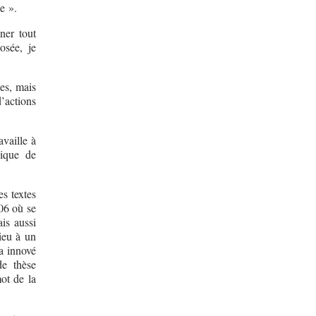
e ».
ner tout
osée, je
es, mais
’actions
availle à
vique de
es textes
06 où se
is aussi
ieu à un
a innové
de thèse
ot de la