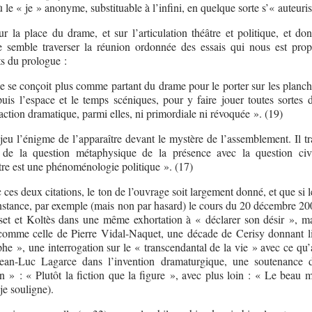
 le « je » anonyme, substituable à l’infini, en quelque sorte s’« auteuris
r la place du drame, et sur l’articulation théâtre et politique, et don
semble traverser la réunion ordonnée des essais qui nous est prop
ts du prologue :
ne se conçoit plus comme partant du drame pour le porter sur les planch
s l’espace et le temps scéniques, pour y faire jouer toutes sortes d
ction dramatique, parmi elles, ni primordiale ni révoquée ». (19)
jeu l’énigme de l’apparaître devant le mystère de l’assemblement. Il tr
 de la question métaphysique de la présence avec la question ci
tre est une phénoménologie politique ». (17)
ces deux citations, le ton de l’ouvrage soit largement donné, et que si l
constance, par exemple (mais non par hasard) le cours du 20 décembre 20
set et Koltès dans une même exhortation à « déclarer son désir », ma
 comme celle de Pierre Vidal-Naquet, une décade de Cerisy donnant l
he », une interrogation sur le « transcendantal de la vie » avec ce qu’
ean-Luc Lagarce dans l’invention dramaturgique, une soutenance 
n » : « Plutôt la fiction que la figure », avec plus loin : « Le beau m
(je souligne).