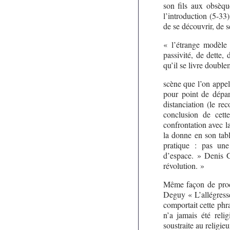
son fils aux obsèque
l’introduction (5-33)
de se découvrir, de se
« l’étrange modèle 
passivité, de dette, 
qu’il se livre double
scène que l’on appel
pour point de dépar
distanciation (le re
conclusion de cett
confrontation avec l
la donne en son tabl
pratique : pas une
d’espace. » Denis G
révolution. »
Même façon de proc
Deguy « L’allégress
comportait cette phra
n’a jamais été relig
soustraite au religie