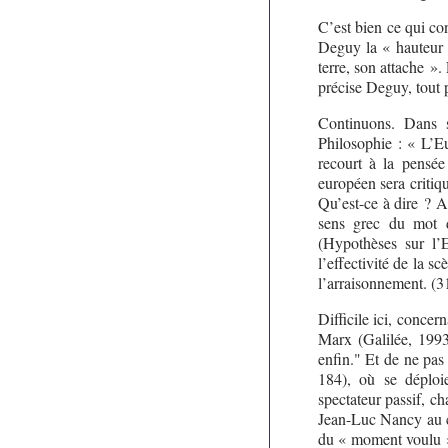
C’est bien ce qui co
Deguy la « hauteur 
terre, son attache ».
précise Deguy, tout p
Continuons. Dans s
Philosophie : « L’Eu
recourt à la pensée
européen sera critiqu
Qu’est-ce à dire ? A
sens grec du mot d
(Hypothèses sur l’
l’effectivité de la s
l’arraisonnement. (
Difficile ici, concer
Marx (Galilée, 1993
enfin." Et de ne pas
184), où se déploi
spectateur passif, ch
Jean-Luc Nancy au c
du « moment voulu »,