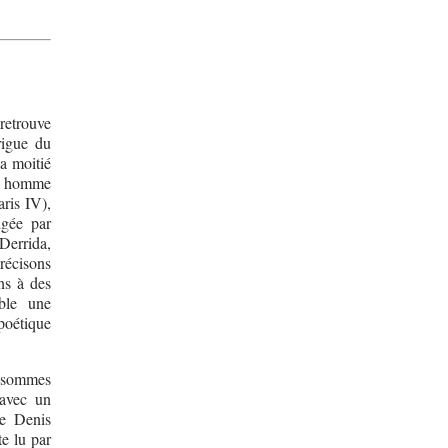
 retrouve
rigue du
la moitié
n, homme
ris IV),
igée par
Derrida,
récisons
ns à des
mble une
poétique
s sommes
 avec un
de Denis
e lu par