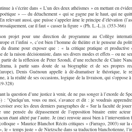
ntinue à s’écrire dans « L’un des deux athéismes » en mettant en évide
poétique » — du détachement « qui se gagne par le haut, qui ne quitt
 En relevant aussi, que puisse s’appeler âme le principe d’élévation (l’a
rosaïquement, car il faut « casser la figure » (Ph. L.-L.)). (353-366)
on projet pour une direction de programme au Collège internati
rope et l’infini », c’est bien l’homme de théâtre et le penseur du poli
 du drame pour exposer que : « la critique pratique et productive 
e de la raison décisionniste, dans ses divers modes et effets – ou ne se
 partir de la réflexion de Peter Szondi, d’une recherche de Claire Nanc
rama, à partir sans doute de sa biographie et de ses propres re
Europe), Denis Guénoun appelle à dé-dramatiser le théorique, le r
cène, à la réalité de ses occasions, logique de la livraison, qui s’oppose à
319-328)
nant la question d’une justice à venir, de ne pas songer à l’exorde de Sp
) : "Quelqu’un, vous ou moi, s’avance et dit : je voudrais apprendre
 croiser avec les deux derniers paragraphes de « Sur la faculté de joue
e une pensée du dépassement de l’opposition binaire entre acteur 
acun étant altéré par l’autre. Je (me) renvoie aussi bien à l’intervention 
olloque « Maurice Blanchot Récits critiques » (Farrago, 2003) sur la 
 le « temps juste » de Nietzsche dans sa traduction blanchotienne, l’in