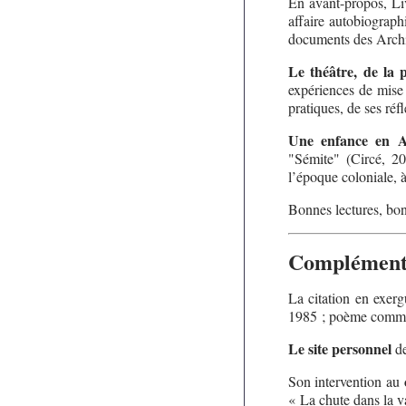
En avant-propos, Liv
affaire autobiograph
documents des Archiv
Le théâtre, de la 
expériences de mise e
pratiques, de ses réfl
Une enfance en A
"Sémite" (Circé, 20
l’époque coloniale, à
Bonnes lectures, bo
Compléments
La citation en exer
1985 ; poème comme
Le site personnel
de
Son intervention au
« La chute dans la v