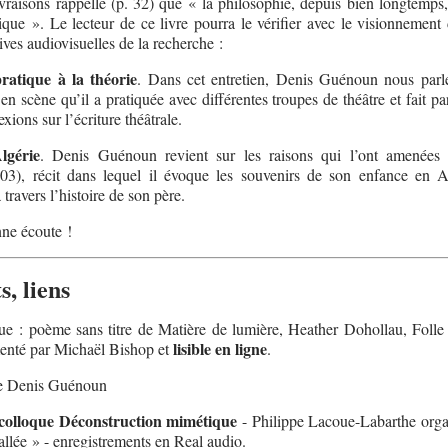
raisons rappelle (p. 32) que « la philosophie, depuis bien longtemps,
ique ». Le lecteur de ce livre pourra le vérifier avec le visionnement
es audiovisuelles de la recherche :
pratique à la théorie
. Dans cet entretien, Denis Guénoun nous parl
n scène qu’il a pratiquée avec différentes troupes de théâtre et fait pa
exions sur l’écriture théâtrale.
lgérie
. Denis Guénoun revient sur les raisons qui l’ont amenées 
03), récit dans lequel il évoque les souvenirs de son enfance en A
 travers l’histoire de son père.
nne écoute !
, liens
gue : poème sans titre de Matière de lumière, Heather Dohollau, Folle
lisible en ligne
nté par Michaël Bishop et
.
 Denis Guénoun
colloque Déconstruction mimétique
- Philippe Lacoue-Labarthe orga
allée » - enregistrements en Real audio.