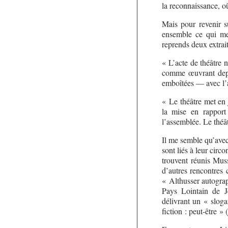
la reconnaissance, où
Mais pour revenir su
ensemble ce qui me 
reprends deux extrai
« L’acte de théâtre 
comme œuvrant depui
emboîtées — avec l’a
« Le théâtre met en 
la mise en rapport
l’assemblée. Le théâ
Il me semble qu’avec 
sont liés à leur cir
trouvent réunis Mus
d’autres rencontres
« Althusser autograp
Pays Lointain de J
délivrant un « sloga
fiction : peut-être » 