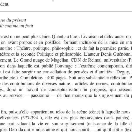
ident.
rte du présent
dit comme un fruit
e est on ne peut plus claire. Quant au titre : Livraison et délivrance, on
, en avant-propos et en postface, formant inclusion de la mise en int
-titre : Théâtre, politique, philosophie ; et de fait la première partie, 
 Théâtre et la seconde Politique et philosophie. L’auteur Denis Guénou
upement, Le Grand nuage de Magellan, CDN de Reims), universitaire (Pa
tion dans laquelle est publié l’ouvrage : l’extrême contemporain, dir
 est faire surgir une constellation de pensées et d’amitiés : Deguy, 
he etc.). Complétons : 400 pages. Soit une substantielle réflexion. P
 des contributions de diverses nature : articles de revues, contributio
tes, donc un travail de conceptualisation in progress, qui rasse
es au service — passionné — de rien moins que le surgissement du 
in, puisqu’elle appartient au telos de la scène (cène) à laquelle nou
Délivrances (377-394 ), elle est des plus émouvantes (sans pathos)
ne part saluant la vie en son surgissement (naissance de la fille 
es Derrida qui « nous aime et qui nous sourit — où qu’il soit » (text