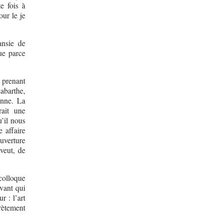
te fois à
our le je
ansie de
que parce
 prenant
abarthe,
enne. La
rait une
u’il nous
 affaire
uverture
veut, de
colloque
vant qui
r : l’art
rètement