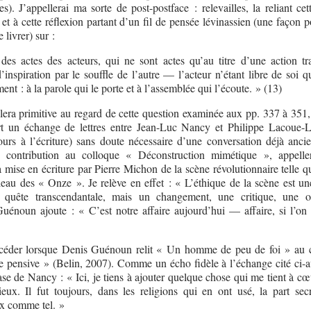
s). J’appellerai ma sorte de post-postface : relevailles, la reliant cet
 et à cette réflexion partant d’un fil de pensée lévinassien (une façon p
 livrer) sur :
des actes des acteurs, qui ne sont actes qu’au titre d’une action tr
d’inspiration par le souffle de l’autre — l’acteur n’étant libre de soi 
ment : à la parole qui le porte et à l’assemblée qui l’écoute. » (13)
lera primitive au regard de cette question examinée aux pp. 337 à 351,
t un échange de lettres entre Jean-Luc Nancy et Philippe Lacoue-L
cours à l’écriture) sans doute nécessaire d’une conversation déjà anci
e contribution au colloque « Déconstruction mimétique », appelle
a mise en écriture par Pierre Michon de la scène révolutionnaire telle q
eau des « Onze ». Je relève en effet : « L’éthique de la scène est une
 quête transcendantale, mais un changement, une critique, une o
uénoun ajoute : « C’est notre affaire aujourd’hui — affaire, si l’on 
éder lorsque Denis Guénoun relit « Un homme de peu de foi » au 
e pensive » (Belin, 2007). Comme un écho fidèle à l’échange cité ci-a
se de Nancy : « Ici, je tiens à ajouter quelque chose qui me tient à cœu
ieux. Il fut toujours, dans les religions qui en ont usé, la part sec
ux comme tel. »