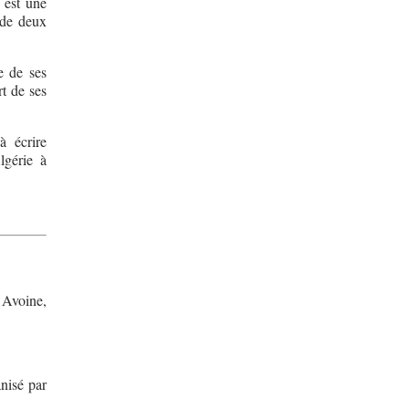
 est une
 de deux
e de ses
rt de ses
à écrire
lgérie à
 Avoine,
nisé par