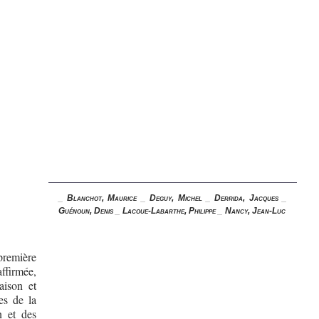
_
Blanchot, Maurice
_
Deguy, Michel
_
Derrida, Jacques
_
Guénoun, Denis
_
Lacoue-Labarthe, Philippe
_
Nancy, Jean-Luc
 première
ffirmée,
aison et
es de la
n et des