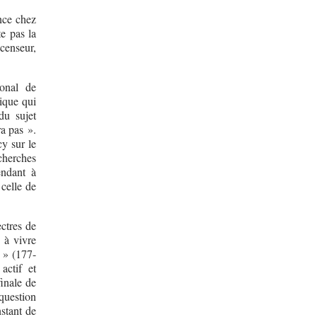
nce chez
e pas la
scenseur,
onal de
tique qui
du sujet
ra pas ».
y sur le
cherches
endant à
 celle de
ectres de
 à vivre
r » (177-
actif et
finale de
question
stant de