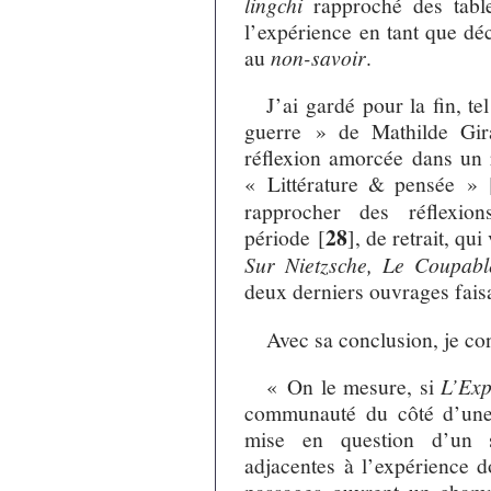
lingchi
rapproché des tabl
l’expérience en tant que dé
au
non-savoir
.
J’ai gardé pour la fin, t
guerre » de Mathilde Gir
réflexion amorcée dans un
« Littérature & pensée »
rapprocher des réflexi
28
période
[
]
, de retrait, qui
Sur Nietzsche, Le Coupab
deux derniers ouvrages faisa
Avec sa conclusion, je con
« On le mesure, si
L’Exp
communauté du côté d’une 
mise en question d’un su
adjacentes à l’expérience d