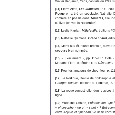
Walter Benjamin,
Paris, capitale du XIXe s
[
11
]
Pierre Alferi,
Les Jumelles
, POL, 2009
Rouge
en a tiré un spectacle. Nathalie 
confrère en poésie dans
Tomates
, elle i
ce livre (en voir la
recension
).
[
12
]
Leslie Kaplan,
Millefeuille
, éditions P
[
13
]
Nathalie Quintane,
Crâne chaud
, édi
[
14
]
Merci aux étudiants brestois, d’avoir
secours
bien nommée.
[
15
]
« Exactement », pp. 115-117. Côté «
Madame Flora, « héroïne » du
Désorceler
,
[
16
]
Pour les amateurs de chou-fleur, p. 111
[
17
]
Le Portique, Revue de philosophie et
Georges Bataille
, éditions du Portique, 201
[
18
]
La revue semestrielle, donne accès à
ligne
.
[
19
]
Madeline Chalon,
Présentation. Qui 
« philosophe » ou un « saint » ? Entreti
entre Kojève et Queneau : le désir et l’his