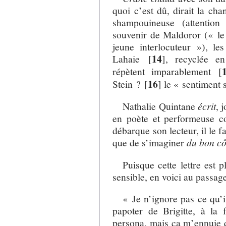
quoi c’est dû, dirait la ch
shampouineuse (attentio
souvenir de Maldoror (« le 
jeune interlocuteur »), les
14
Lahaie
[
]
, recyclée en
répètent imparablement
[
16
Stein ?
[
]
le « sentiment s
Nathalie Quintane
écrit
, 
en poète et performeuse c
débarque son lecteur, il le f
que de s’imaginer
du bon cô
Puisque cette lettre est 
sensible, en voici au passag
« Je n’ignore pas ce qu’
papoter de Brigitte, à la 
persona, mais ça m’ennuie 