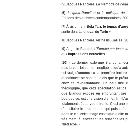
[
5
]
Jacques Rancière,
La méthode de l’égal
[
6
]
Jacques Rancière et la politique de l
Editions des archives contemporaines, 20
[
7
]
À visionner«
Béla Tarr, le temps d’apr
sortie de «
Le cheval de Turin
»
[
8
]
Jacques Rancière, Aisthesis, Galilée, 2
[
9
]
Auguste Blanqui,
L’Éternité par les ast
aux
Impressions nouvelles
.
[
10
]
« Le dernier texte que Blanqui ait écr
puis le voir, totalement négligé jusqu’à au
est vrai, s’annonce à la première lecture
autodidacte ne sont toutefois que le prél
chez ce révolutionnaire. On peut dire 
théologique, que cette spéculation est d
que Blanqui expose en empruntant ses 
bourgeoise, est une vision d’enfer. […] L’
totalement dépourvue d’ironie. C’est une 
réquisitoire le plus terrible qui puisse ê
dans le ciel cette image cosmique d’elle-mê
très marqué, entretient les relations les
Nietzsche. »