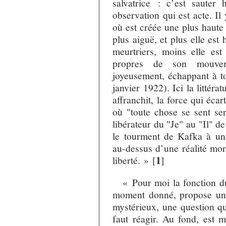
salvatrice : c’est sauter
observation qui est acte. I
où est créée une plus haute
plus aiguë, et plus elle est
meurtriers, moins elle est 
propres de son mouve
joyeusement, échappant à t
janvier 1922). Ici la litté
affranchit, la force qui éc
où "toute chose se sent ser
libérateur du "Je" au "Il" d
le tourment de Kafka à une
au-dessus d’une réalité mort
1
liberté. »
[
]
« Pour moi la fonction du
moment donné, propose un 
mystérieux, une question qu
faut réagir. Au fond, est m