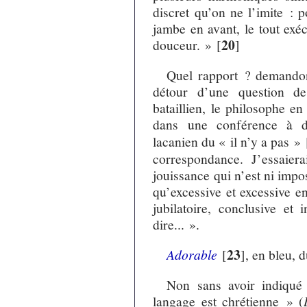
discret qu’on ne l’imite : p
jambe en avant, le tout exéc
20
douceur. »
[
]
Quel rapport ? demandons
détour d’une question de
bataillien, le philosophe en
dans une conférence à d
lacanien du « il n’y a pas »
correspondance. J’essaier
jouissance qui n’est ni impos
qu’excessive et excessive e
jubilatoire, conclusive et 
dire... ».
23
Adorable
[
]
, en bleu, d
Non sans avoir indiqué l
langage est chrétienne » (