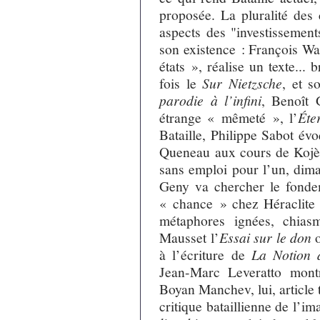
proposée. La pluralité des c
aspects des "investissement
son existence : François Wa
états », réalise un texte...
fois le
Sur Nietzsche
, et 
parodie à l’infini
, Benoît 
étrange « mêmeté », l’
Éte
Bataille, Philippe Sabot évo
Queneau aux cours de Kojève
sans emploi pour l’un, dima
Geny va chercher le fonde
« chance » chez Héraclite c
métaphores ignées, chias
Mausset l’
Essai sur le don
o
à l’écriture de
La Notion 
Jean-Marc Leveratto montr
Boyan Manchev, lui, article
critique bataillienne de l’i