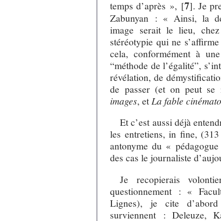
7
temps d’après »,
[
]
. Je pr
Zabunyan : « Ainsi, la d
image serait le lieu, chez
stéréotypie qui ne s’affirme
cela, conformément à une 
“méthode de l’égalité”, s’in
révélation, de démystificat
de passer (et on peut se 
images
, et
La fable cinémat
Et c’est aussi déjà entend
les entretiens, in fine, (313
antonyme du « pédagogue a
des cas le journaliste d’aujo
Je recopierais volont
questionnement : « Facult
Lignes), je cite d’abor
surviennent : Deleuze, Ka