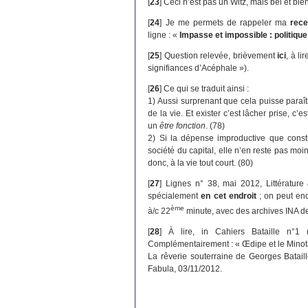
[
23
]
Ceci n’est pas un Witz, mais bel et bie
[
24
]
Je me permets de rappeler ma
rece
ligne : «
Impasse et impossible : politiqu
[
25
]
Question relevée, brièvement
ici
, à li
signifiances d’Acéphale »).
[
26
]
Ce qui se traduit ainsi :
1) Aussi surprenant que cela puisse paraît
de la vie. Et exister c’est lâcher prise, c’e
un
être fonction
. (78)
2) Si la dépense improductive que constit
société du capital, elle n’en reste pas moi
donc, à la vie tout court. (80)
[
27
]
Lignes n° 38, mai 2012, Littératur
spécialement
en cet endroit
; on peut enc
ème
à/c 22
minute, avec des archives INA d
[
28
]
À lire, in Cahiers Bataille n°1 
Complémentairement : « Œdipe et le Mino
La rêverie souterraine de Georges Batail
Fabula, 03/11/2012.