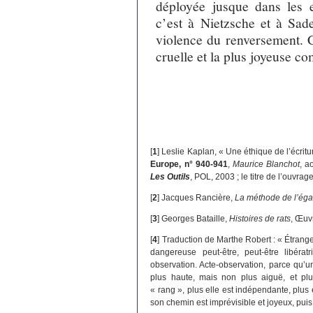
déployée jusque dans les e
c’est à Nietzsche et à Sade
violence du renversement. C’
cruelle et la plus joyeuse 
[
1
]
Leslie Kaplan, « Une éthique de l’écrit
Europe, n° 940-941
,
Maurice Blanchot
, a
Les Outils
, POL, 2003 ; le titre de l’ouvr
[
2
]
Jacques Rancière,
La méthode de l’égal
[
3
]
Georges Bataille,
Histoires de rats
, Œuvr
[
4
]
Traduction de Marthe Robert : « Étrange
dangereuse peut-être, peut-être libéra
observation. Acte-observation, parce qu’u
plus haute, mais non plus aiguë, et plus
« rang », plus elle est indépendante, plus
son chemin est imprévisible et joyeux, puis