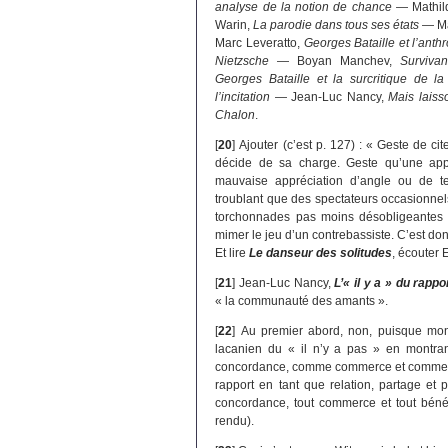
analyse de la notion de chance
— Mathil
Warin,
La parodie dans tous ses états
— Ma
Marc Leveratto,
Georges Bataille et l’anth
Nietzsche
— Boyan Manchev,
Survivan
Georges Bataille et la surcritique de la
l’incitation
— Jean-Luc Nancy,
Mais laiss
Chalon
.
[
20
]
Ajouter (c’est p. 127) : « Geste de cit
décide de sa charge. Geste qu’une app
mauvaise appréciation d’angle ou de ter
troublant que des spectateurs occasionnels,
torchonnades pas moins désobligeantes q
mimer le jeu d’un contrebassiste. C’est do
Et lire
Le danseur des solitudes
, écouter 
[
21
]
Jean-Luc Nancy,
L’« il y a » du rapp
« la communauté des amants ».
[
22
]
Au premier abord, non, puisque mon 
lacanien du « il n’y a pas » en montran
concordance, comme commerce et comme béné
rapport en tant que relation, partage et 
concordance, tout commerce et tout bénéfi
rendu).