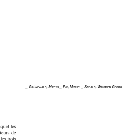
_
Grünewald, Mathis
_
Pic, Muriel
_
Sebald, Winfried Georg
equel les
teurs de
les trois