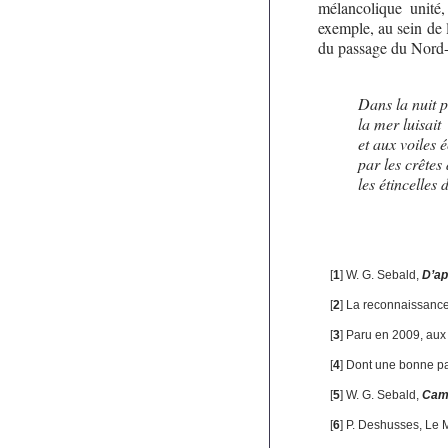
mélancolique unité, 
exemple, au sein de 
du passage du Nor
Dans la nuit 
la mer luisai
et aux voiles
par les crêtes
les étincelles 
[
1
]
W. G. Sebald,
D’ap
[
2
]
La reconnaissance 
[
3
]
Paru en 2009, aux 
[
4
]
Dont une bonne pa
[
5
]
W. G. Sebald,
Cam
[
6
]
P. Deshusses, Le 