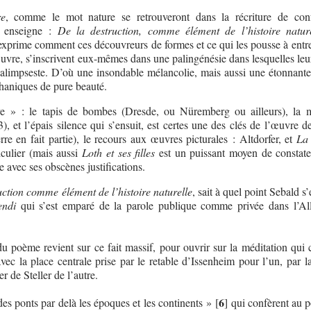
re
, comme le mot nature se retrouveront dans la récriture de con
e enseigne :
De la destruction, comme élément de l’histoire nature
exprime comment ces découvreurs de formes et ce qui les pousse à entr
uvre, s’inscrivent eux-mêmes dans une palingénésie dans lesquelles leur
 palimpseste. D’où une insondable mélancolie, mais aussi une étonnante
haniques de pure beauté.
e » : le tapis de bombes (Dresde, ou Nüremberg ou ailleurs), la m
, et l’épais silence qui s’ensuit, est certes une des clés de l’œuvre d
rre en fait partie), le recours aux œuvres picturales : Altdorfer, et
La 
culier (mais aussi
Loth et ses filles
est un puissant moyen de constate
re avec ses obscènes justifications.
uction comme élément de l’histoire naturelle
, sait à quel point Sebald s’
endi
qui s’est emparé de la parole publique comme privée dans l’A
du poème revient sur ce fait massif, pour ouvrir sur la méditation qui 
avec la place centrale prise par le retable d’Issenheim pour l’un, par l
er de Steller de l’autre.
6
des ponts par delà les époques et les continents »
[
]
qui confèrent au 