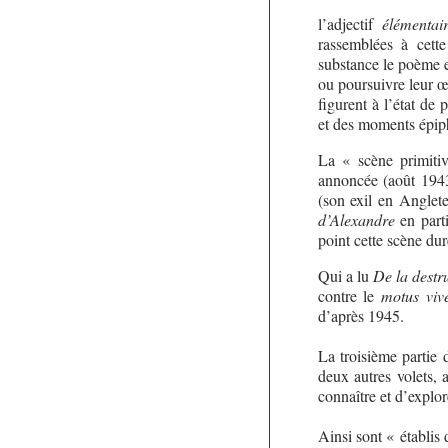
l’adjectif
élémentai
rassemblées à cett
substance le poème 
ou poursuivre leur œ
figurent à l’état de
et des moments épip
La « scène primitiv
annoncée (août 1943)
(son exil en Anglete
d’Alexandre
en parti
point cette scène du
Qui a lu
De la destr
contre le
motus viv
d’après 1945.
La troisième partie 
deux autres volets, 
connaître et d’explor
Ainsi sont « établis 