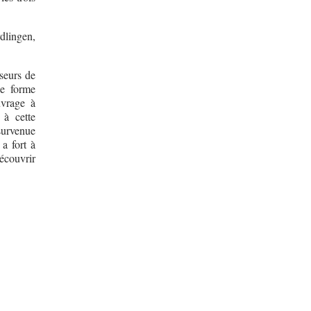
rdlingen,
seurs de
e forme
uvrage à
 à cette
survenue
 a fort à
écouvrir