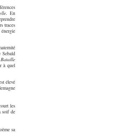
férences
lle
. En
eprendre
s traces
 énergie
aternité
e Sebald
Bataille
r à quel
est élevé
llemagne
court les
a soif de
poème sa