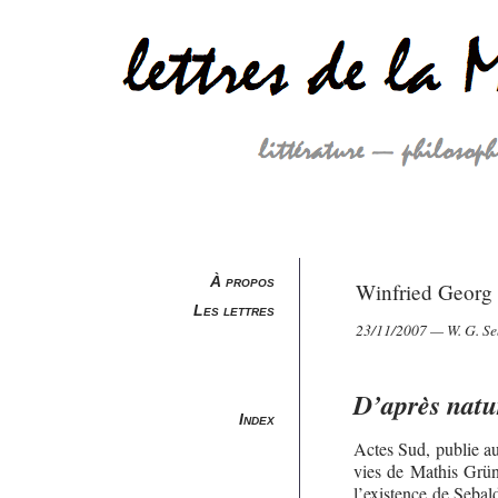
À propos
Winfried Georg
Les lettres
23/11/2007 — W. G. Se
D’après natu
Index
Actes Sud, publie a
vies de Mathis Grün
l’existence de Sebal