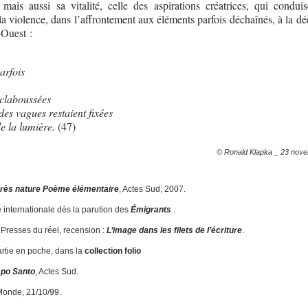
mais aussi sa vitalité, celle des aspirations créatrices, qui conduis
la violence, dans l’affrontement aux éléments parfois déchaînés, à la d
d-Ouest :
parfois
t
 éclaboussées
 des vagues restaient fixées
de la lumière.
(47)
© Ronald Klapka _ 23 nov
rès nature Poème élémentaire
, Actes Sud, 2007.
internationale dès la parution des
Émigrants
.
Presses du réel, recension :
L’image dans les filets de l’écriture
.
rtie en poche, dans la
collection folio
po Santo
, Actes Sud.
Monde, 21/10/99.