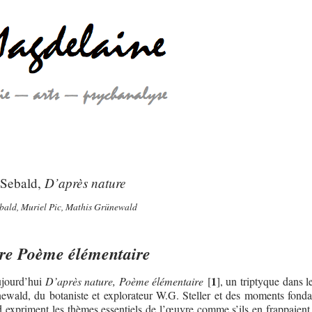
D’après nature
 Sebald,
bald, Muriel Pic, Mathis Grünewald
re Poème élémentaire
1
ujourd’hui
D’après nature, Poème élémentaire
[
]
, un triptyque dans l
ewald, du botaniste et explorateur W.G. Steller et des moments fonda
d expriment les thèmes essentiels de l’œuvre comme s’ils en frappaient 