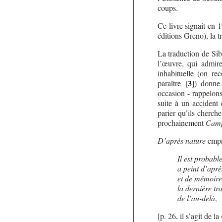
coups.
Ce livre signait en 
éditions Greno), la 
La traduction de Sib
l’œuvre, qui admire
inhabituelle (on re
3
paraître
[
]
) donne
occasion - rappelons
suite à un accident 
parier qu’ils cherch
prochainement
Camp
D’après nature
empru
Il est proba
a peint d’apr
et de mémoire
la dernière t
de l’au-delà
,
[p. 26, il s’agit de la