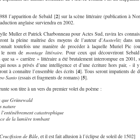
2
1988 l’apparition de Sebald
[
]
sur la scène littéraire (publication à No
traduction anglaise surviendra en 2002.
ylle Muller et Patrick Charbonneau pour Actes Sud, ravira les connais
ront la pleine maîtrise des moyens de l’auteur d’
Austerlitz
dans un
connaît toutefois une manière de procéder à laquelle Muriel Pic (o
 le nom de
montage littéraire.
Pour ceux qui découvriront Sebald
 que sa « carrière » littéraire a été brutalement interrompue en 2001, 
qui nous a privés d’une intelligence et d’une écriture hors pair, - il y
4
eront à connaître l’ensemble des écrits
[
]
. Tous seront impatients de d
5
o Santo
(essais et fragments de romans)
[
]
.
nte son titre à un vers du premier volet du poème :
ble que Grünewald
ès nature
 l’enténèbrement catastrophique
race de la lumière tombant
Crucifixion de Bâle
, et il est fait allusion à l’éclipse de soleil de 1502]