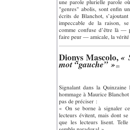
une parole plurielle parole où
"genres" abolis, sont enfin u
écrits de Blanchot, s’ajoutant 
impeccable de la raison, se 
comme confuse d’être là — p
faire peur — amicale, la vérit
Dionys Mascolo,
« 
mot “gauche” »
[
2
]
Signalant dans la Quinzaine 
hommage à Maurice Blanchot 
pas de préciser :
« On se borne à signaler c
lecteurs évitent, mais dont se
que les lecteurs lisent. Tell
semble paradoxal ».