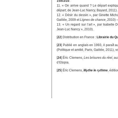
15/03/10
.
11. « On arrive quand ? Le départ expliq
départ
, de Jean-Luc Nancy, Bayard, 2011).
12. « Désir du dessin », par Ginette Mic
Galilée, 2009 et
Lignes de chance
, 2010) 
13. « Un regard sur l’art », par Isabelle 
Jean-Luc Nancy », 2010).
[
22
]
Distribution en France :
Librairie du 
[
23
]
Publié en anglais en 1993, il paraît au
(Politique et amitié, Paris, Galilée, 2011), vo
[
24
]
Éric Clemens,
Les brisures du réel
, a
d’Etopia.
[
25
]
Éric Clemens,
Mythe le rythme
, éditi