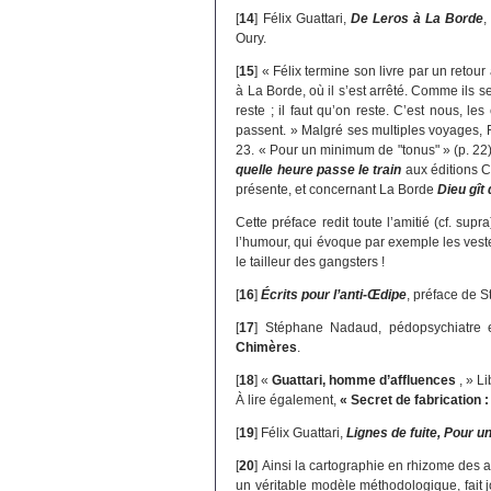
[
14
]
Félix Guattari,
De Leros à La Borde
,
Oury.
[
15
]
« Félix termine son livre par un retour 
à La Borde, où il s’est arrêté. Comme ils 
reste ; il faut qu’on reste. C’est nous, les 
passent. » Malgré ses multiples voyages, Fé
23. « Pour un minimum de "tonus" » (p. 22)
quelle heure passe le train
aux éditions C
présente, et concernant La Borde
Dieu gît 
Cette préface redit toute l’amitié (cf. sup
l’humour, qui évoque par exemple les vest
le tailleur des gangsters !
[
16
]
Écrits pour l’anti-Œdipe
, préface de 
[
17
]
Stéphane Nadaud, pédopsychiatre et
Chimères
.
[
18
]
«
Guattari, homme d’affluences
, » Li
À lire également,
« Secret de fabrication 
[
19
]
Félix Guattari,
Lignes de fuite, Pour 
[
20
]
Ainsi la cartographie en rhizome des 
un véritable modèle méthodologique, fait 