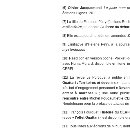
[
6
]
Olivier Jacquemond
,
Le juste nom de
éditions Lignes
, 2011.
[
7
]
La fille de Florence Pétry (éditions Rec
moléculaire
, ou encore
La force du dehor
[
8
]
Elle est aujourd’hui dûment amendée :
[
9
]
L’initiative d’Hélène Pétry, à la sour
mystérieuses
[
10
]
Réédition en version poche (Pocket) d
avec Numa Murard, disponible
en ligne
, i
CERFI.
[
11
]
La revue Le Portique, a publié en l
Guattari : Territoires et devenirs »
; Liane
très fort d’engagement personnel
« Deveni
enfant à marcher
» ; une autre publica
rencontre entre Michel Foucault et le CE
Noudelmann pour la préface de
Lignes de 
[
12
]
François Fourquet,
Histoire du CERF
revue
« l’effet Guattari »
est disponible grâ
[
13
]
Tous livres aux éditions de Minuit, dont