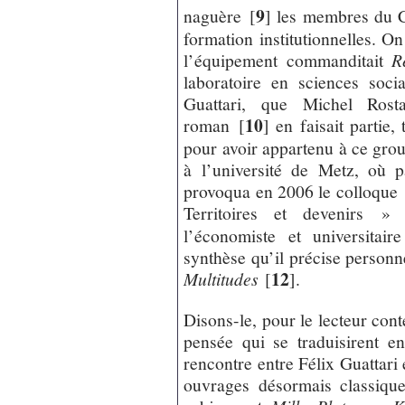
9
naguère
[
]
les membres du Ce
formation institutionnelles. O
l’équipement commanditait
R
laboratoire en sciences soci
Guattari, que Michel Rost
10
roman
[
]
en faisait partie
pour avoir appartenu à ce grou
à l’université de Metz, où p
provoqua en 2006 le colloque :
Territoires et devenirs »
l’économiste et universitai
synthèse qu’il précise personne
12
Multitudes
[
]
.
Disons-le, pour le lecteur con
pensée qui se traduisirent en
rencontre entre Félix Guattari 
ouvrages désormais classiques