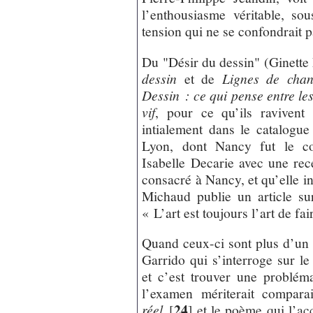
l’enthousiasme véritable, so
tension qui ne se confondrait p
Du "Désir du dessin" (Ginett
dessin
et de
Lignes de cha
Dessin : ce qui pense entre les
vif
, pour ce qu’ils ravivent 
intialement dans le catalogu
Lyon, dont Nancy fut le co
Isabelle Decarie avec une re
consacré à Nancy, et qu’elle in
Michaud publie un article s
« L’art est toujours l’art de f
Quand ceux-ci sont plus d’un
Garrido qui s’interroge sur le
et c’est trouver une problém
l’examen mériterait compara
24
réel
[
]
et le poème qui l’a