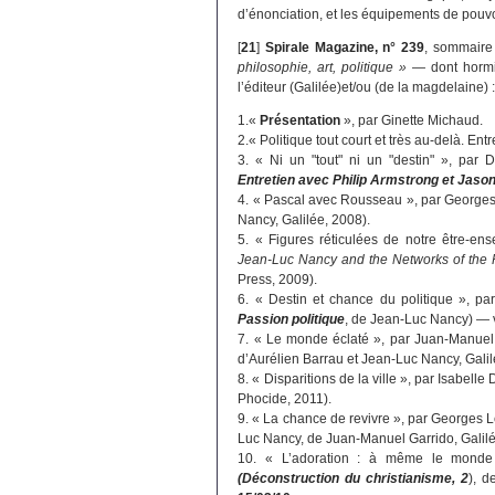
d’énonciation, et les équipements de pouvo
[
21
]
Spirale Magazine, n° 239
, sommaire
philosophie, art, politique »
— dont hormis
l’éditeur (Galilée)et/ou (de la magdelaine) 
1.«
Présentation
», par Ginette Michaud.
2.« Politique tout court et très au-delà. E
3. « Ni un "tout" ni un "destin" », par
Entretien avec Philip Armstrong et Jason
4. « Pascal avec Rousseau », par George
Nancy, Galilée, 2008).
5. « Figures réticulées de notre être-e
Jean-Luc Nancy and the Networks of the P
Press, 2009).
6. « Destin et chance du politique », p
Passion politique
, de Jean-Luc Nancy) — v
7. « Le monde éclaté », par Juan-Manuel
d’Aurélien Barrau et Jean-Luc Nancy, Galil
8. « Disparitions de la ville », par Isabelle
Phocide, 2011).
9. « La chance de revivre », par Georges 
Luc Nancy, de Juan-Manuel Garrido, Galilé
10. « L’adoration : à même le monde 
(Déconstruction du christianisme, 2
), d