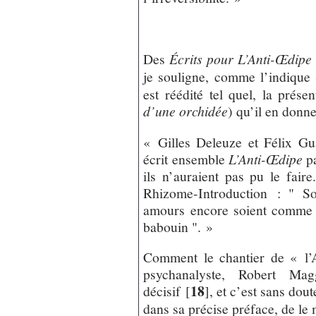
Des
Écrits pour L’Anti-Œdipe
je souligne, comme l’indiqu
est réédité tel quel, la présen
d’une orchidée
) qu’il en donne
« Gilles Deleuze et Félix Gua
écrit ensemble
L’Anti-Œdipe
pa
ils n’auraient pas pu le faire
Rhizome-Introduction : " So
amours encore soient comme la
babouin ". »
Comment le chantier de « l’
psychanalyste, Robert Magg
18
décisif
[
]
, et c’est sans do
dans sa précise préface, de le 