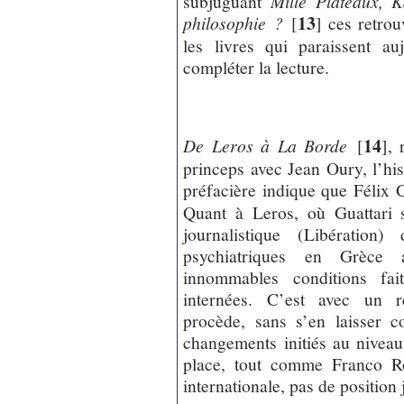
subjuguant
Mille Plateaux, 
13
philosophie ?
[
]
ces retrou
les livres qui paraissent a
compléter la lecture.
14
De Leros à La Borde
[
]
, 
princeps avec Jean Oury, l’hi
préfacière indique que Félix G
Quant à Leros, où Guattari s
journalistique (Libération
psychiatriques en Grèce 
innommables conditions fai
internées. C’est avec un r
procède, sans s’en laisser c
changements initiés au nivea
place, tout comme Franco Rote
internationale, pas de position