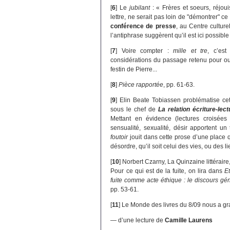
[
6
]
Le
jubilant
: « Frères et soeurs, réjoui
lettre, ne serait pas loin de "démontrer" ce
conférence de presse
, au Centre culture
l’antiphrase suggèrent qu’il est ici possibl
[
7
]
Voire compter :
mille et tre
, c’est
considérations du passage retenu pour ouvri
festin de Pierre...
[
8
]
Pièce rapportée
, pp. 61-63.
[
9
]
Elin Beate Tobiassen problématise cet
sous le chef de
La relation écriture-lect
Mettant en évidence (lectures croisée
sensualité, sexualité, désir apportent un 
foutoir
jouit dans cette prose d’une place 
désordre, qu’il soit celui des vies, ou des li
[
10
]
Norbert Czarny, La Quinzaine littérair
Pour ce qui est de la fuite, on lira dans
E
fuite comme acte éthique : le discours g
pp. 53-61.
[
11
]
Le Monde des livres du 8/09 nous a grat
— d’une lecture de
Camille Laurens