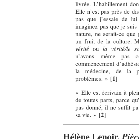
livrée. L’habillement dont
Elle n’est pas près de di
pas que j’essaie de lui
imaginez pas que je suis 
nature, ne serait-ce que
un fruit de la culture. 
vérité
ou
la vérité/le s
n’avons même pas co
commencement d’adhésio
la médecine, de la ps
1
problèmes. »
[
]
« Elle est écrivain à ple
de toutes parts, parce qu’
pas donné, il ne suffit pa
2
sa vie. »
[
]
Hélène Lenoir,
Pièc