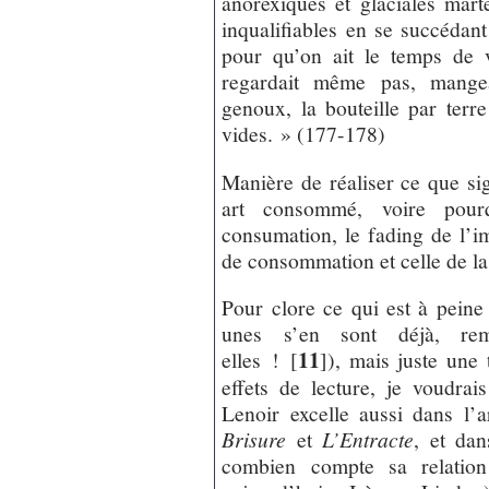
anorexiques et glaciales mart
inqualifiables en se succéda
pour qu’on ait le temps de v
regardait même pas, mangea
genoux, la bouteille par terre
vides. » (177-178)
Manière de réaliser ce que sig
art consommé, voire pour
consumation, le fading de l’i
de consommation et celle de la 
Pour clore ce qui est à peine
unes s’en sont déjà, rem
11
elles !
[
]
), mais juste une 
effets de lecture, je voudrai
Lenoir excelle aussi dans l’ar
Brisure
et
L’Entracte
, et dan
combien compte sa relation