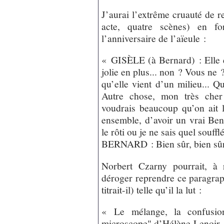
J’aurai l’extrême cruauté de r
acte, quatre scènes) en fo
l’anniversaire de l’aïeule :
« GISÈLE (à Bernard) : Elle est
jolie en plus... non ? Vous ne ?
qu’elle vient d’un milieu... Qu
Autre chose, mon très cher 
voudrais beaucoup qu’on ait l
ensemble, d’avoir un vrai Ben
le rôti ou je ne sais quel soufflé
BERNARD : Bien sûr, bien sûr
Norbert Czarny pourrait, à 
déroger reprendre ce paragra
titrait-il) telle qu’il la lut :
« Le mélange, la confusion
microscope" d’Hélène Lenoir. 