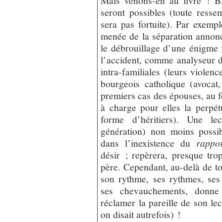
Mais venons-en au livre ! Bi
seront possibles (toute ress
sera pas fortuite). Par exemp
menée de la séparation annon
le débrouillage d’une énigme 
l’accident, comme analyseur de
intra-familiales (leurs violen
bourgeois catholique (avocat
premiers cas des épouses, au fo
à charge pour elles la perpétu
forme d’héritiers). Une lec
génération) non moins poss
dans l’inexistence du
rappor
désir ; repèrera, presque tro
père. Cependant, au-delà de tou
son rythme, ses rythmes, ses v
ses chevauchements, donne
réclamer la pareille de son le
on disait autrefois) !