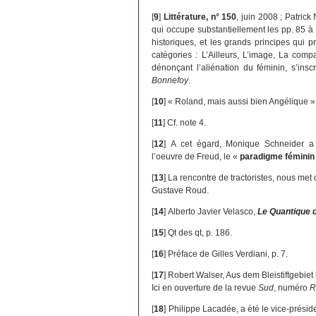
[
9
]
Littérature, n° 150
, juin 2008 ; Patrick
qui occupe substantiellement les pp. 85 à
historiques, et les grands principes qui p
catégories : L’Ailleurs, L’image, La comp
dénonçant l’aliénation du féminin, s’in
Bonnefoy
.
[
10
]
« Roland, mais aussi bien Angélique »,
[
11
]
Cf. note 4.
[
12
]
A cet égard, Monique Schneider a p
l’oeuvre de Freud, le «
paradigme féminin
[
13
]
La rencontre de tractoristes, nous me
Gustave Roud.
[
14
]
Alberto Javier Velasco,
Le Quantique 
[
15
]
Qt des qt, p. 186.
[
16
]
Préface de Gilles Verdiani, p. 7.
[
17
]
Robert Walser, Aus dem Bleistiftgebiet l
Ici en ouverture de la revue
Sud
, numéro
R
[
18
]
Philippe Lacadée, a été le vice-présiden