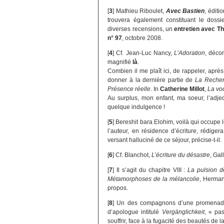
[
3
]
Mathieu Riboulet,
Avec Bastien
, éditi
trouvera également constituant le doss
diverses recensions, un
entretien avec Th
n° 97
, octobre 2008.
[
4
]
Cf. Jean-Luc Nancy,
L’Adoration
, déco
magnifié
là
.
Combien il me plaît ici, de rappeler, aprè
donner à la dernière partie de
La Reche
Présence réelle
. In
Catherine Millot
,
La voc
Au surplus, mon enfant, ma soeur, l’adje
quelque indulgence !
[
5
]
Bereshit bara Elohim, voilà qui occupe
l’auteur, en résidence d’écriture, rédiger
versant halluciné de ce séjour, précise-t-il.
[
6
]
Cf. Blanchot,
L’écriture du désastre
, Gal
[
7
]
Il s’agit du chapitre VIII :
La pulsion de
Métamorphoses de la mélancolie
, Herman
propos.
[
8
]
Un des compagnons d’une promenade 
d’apologue intitulé
Vergänglichkeit
, « pa
souffrir, face à la fugacité des beautés de l