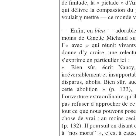
de finitude, la « pietade » d’A
qui délivre la compassion du
voulait y mettre — ce monde val
— Enfin, en
bleu
— adorable 
moins de Ginette Michaud su
l’« avec » qui réunit vivants
donne d’y croire, une relect
s’exprime en particulier ici :
« Bien sûr, écrit Nancy, 
irréversiblement et insupporta
disparus, abolis. Bien sûr, au
cette abolition » (p. 133), 
l’ouverture extraordinaire qu’
pas refuser d’approcher de ce 
tout ce que nous pouvons poser
chose de vrai : au moins ceci
(p. 132). Il poursuit en disant
à “nos morts” », c’est à cause