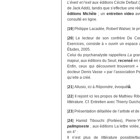
L’éveil et l’exil
aux éditions Cécile Defaut 
de Jack Addi), tandis que s’effectue une ré
éditions Michèle
; un
entretien video
ave
consulté en ligne.
[
19
]
Philippe Lacadée, Robert Walser, le p
[
20
]
Le lecteur de son confrère De Ce
Exercices, consiste à « ouvrir un espace 
Études, 2005.
Celui du psychanalyste rappellera
La gra
majeur, aux éditions du Seuil,
recensé
en 
Enfin, ceux qui découvrent trouveront « 
docteur Denis Vasse » par l’association P
qu’elle a créé.
[
21
]
Allusio, ici à
Répondre
, évoqué
là
.
[
22
]
Il rejoint ici les propos de Mathieu Ri
littérature. Cf. Entretien avec Thierry Guich
[
23
]
Présentation détaillée de l’artiste et d
[
24
]
Hamid Tibouchi (Portées), Pierre-
palimpseste
, aux éditions La lettre volé
en 4° :
Il n’est plus de littérature possible