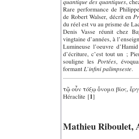
quantique des quantiques
, ch
Rare performance de Philippe
de Robert Walser, décrit en
Pr
du réel est vu au prisme de La
Denis Vasse réunit chez Bay
vingtaine d’années, à l’enseig
Lumineuse l’oeuvre d’Hamid T
d’écriture, c’est tout un ; Pi
souligne les
Portées
, évoqu
formant
L’infini palimpseste
.
τῷ οὖν τόξῳ ὄνομα βίος, ἔρ
1
Héraclite
[
]
Mathieu Riboulet, 