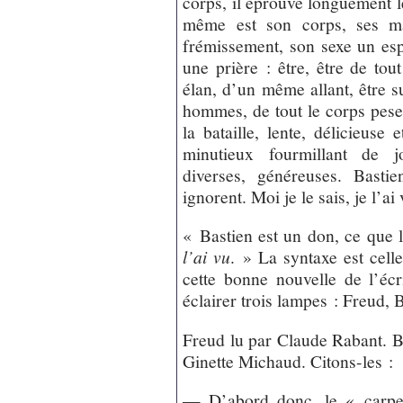
corps, il éprouve longuement 
même est son corps, ses ma
frémissement, son sexe un esp
une prière : être, être de to
élan, d’un même allant, être s
hommes, de tout le corps peser
la bataille, lente, délicieuse 
minutieux fourmillant de jo
diverses, généreuses. Basti
ignorent. Moi je le sais, je l’ai
« Bastien est un don, ce que 
l’ai vu
. » La syntaxe est cell
cette bonne nouvelle de l’éc
éclairer trois lampes : Freud,
Freud lu par Claude Rabant. 
Ginette Michaud. Citons-les :
— D’abord donc, le « carpe