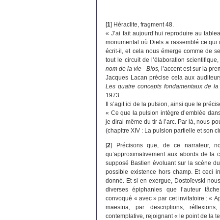
[
1
]
Héraclite, fragment 48.
« J’ai fait aujourd’hui reproduire au table
monumental où Diels a rassemblé ce qui 
écrit-il, et cela nous émerge comme de s
tout le circuit de l’élaboration scientifique,
nom de la vie - Bíos,
l’accent est sur la pr
Jacques Lacan précise cela aux auditeurs
Les quatre concepts fondamentaux de la
1973.
Il s’agit ici de la pulsion, ainsi que le préci
« Ce que la pulsion intègre d’emblée dans 
je dirai même du tir à l’arc. Par là, nous 
(chapitre XIV : La pulsion partielle et son ci
[
2
]
Précisons que, de ce narrateur, 
qu’approximativement aux abords de la c
supposé Bastien évoluant sur la scène du 
possible existence hors champ. Et ceci ind
donné. Et si en exergue, Dostoïevski nous
diverses épiphanies que l’auteur tâc
convoqué « avec » par cet invitatoire : « 
maestria, par descriptions, réflexion
contemplative, rejoignant « le point de la te