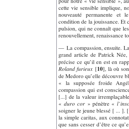
pour notre « vie sensible », a
cette vie sensible implique, no
nouveauté permanente et le
condition de la jouissance. Et c
pulsion, qui ne connaît que les
renouvellement, renaissance to
— La compassion, ensuite. La
grand article de Patrick Née,
précise ce qu’il en est en rap
10
Roland furieux
[
]
, là où so
de Medoro qu’elle découvre bl
« la supposée froide Angél
compassion qui est conscience 
[...] de la valeur irremplaçabl
«
duro cor
» pénètre «
l’ins
soigner le jeune blessé [ ... ].
la simple caritas, aux connotat
que sans cesser d’être ce qu’ell