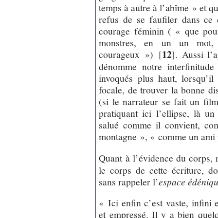
temps à autre à l’abîme » et qu
refus de se faufiler dans ce
courage féminin ( « que pour 
monstres, en un un mot, 
12
courageux »)
[
]
. Aussi l’
dénomme notre interfinitude 
invoqués plus haut, lorsqu’il
focale, de trouver la bonne di
(si le narrateur se fait un fil
pratiquant ici l’ellipse, là un
salué comme il convient, co
montagne », « comme un ami p
Quant à l’évidence du corps,
le corps de cette écriture, do
sans rappeler l’
espace édéniq
« Ici enfin c’est vaste, infini 
et empressé. Il y a bien quelq