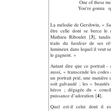
One of these mo
You’re gonna s
La mélodie de Gershwin, «
Su
être celle dont se berce le 
3
Mathieu Riboulet
[
]
, tandi
traits du
hardeur
de ses rêv
lumineux dans lequel il veut s
le gagnent. »
Autant dire que ce portrait - 
aussi, « transcende les codes 
un portrait prié, une manière 
soit galvaudé : les « beautés
héros ; dégagée du « concil
4
puissance d’adoration
[
]
.
Quel est-il celui dont il 