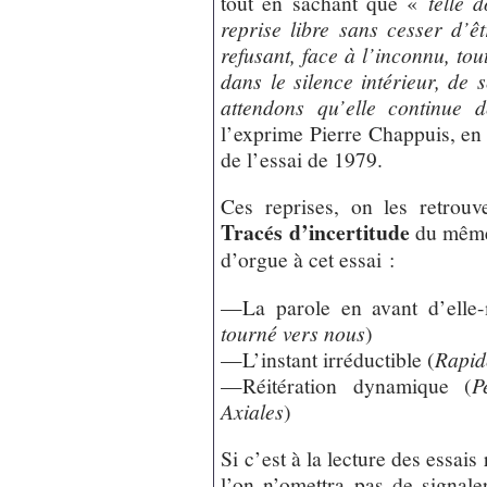
tout en sachant que «
telle 
reprise libre sans cesser d’êt
refusant, face à l’inconnu, to
dans le silence intérieur, de 
attendons qu’elle continue
l’exprime Pierre Chappuis, en 
de l’essai de 1979.
Ces reprises, on les retrouv
Tracés d’incertitude
du même 
d’orgue à cet essai :
—La parole en avant d’ell
tourné vers nous
)
—L’instant irréductible (
Rapid
—Réitération dynamique (
P
Axiales
)
Si c’est à la lecture des essais
l’on n’omettra pas de signal