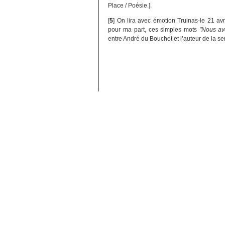
Place / Poésie.].
[
5
]
On lira avec émotion Truinas-le 21 avr
pour ma part, ces simples mots
"Nous av
entre André du Bouchet et l’auteur de la s