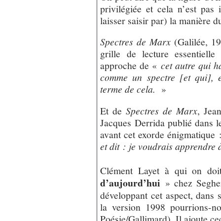
privilégiée et cela n’est pas 
laisser saisir par) la manière d
Spectres de Marx
(Galilée, 19
grille de lecture essentiel
approche de «
cet autre qui h
comme un spectre [et qui], e
terme de
cela.
»
Et de
Spectres de Marx
, Jea
Jacques Derrida publié dans 
avant cet exorde énigmatique :
et dit : je voudrais apprendre à
Clément Layet à qui on do
d’aujourd’hui
» chez Seghers
développant cet aspect, dans
la version 1998 pourrions-n
Poésie/Gallimard). Il ajoute ce