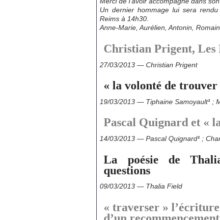
Merci de l’avoir accompagné dans son é
Un dernier hommage lui sera rendu l
Reims à 14h30.
Anne-Marie, Aurélien, Antonin, Roma
Christian Prigent, Les
27/03/2013 — Christian Prigent
« la volonté de trouve
19/03/2013 — Tiphaine Samoyault
¹
; 
Pascal Quignard et « l
14/03/2013 — Pascal Quignard
¹
; Cha
La poésie de Thali
questions
09/03/2013 — Thalia Field
« traverser » l’écriture
d’un recommencement 