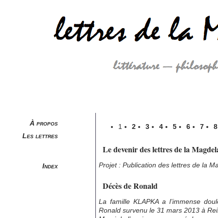
À propos
1
2
3
4
5
6
7
8
Les lettres
Le devenir des lettres de la Magdel
Projet : Publication des lettres de la 
Index
Décès de Ronald
La famille KLAPKA a l’immense dou
Ronald survenu le 31 mars 2013 à Re